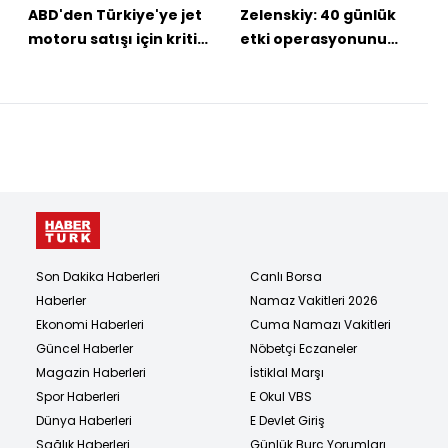
ABD'den Türkiye'ye jet
Zelenskiy: 40 günlük
motoru satışı için kritik
etki operasyonunu
adım
onayladım
Son Dakika Haberleri
Canlı Borsa
Haberler
Namaz Vakitleri 2026
Ekonomi Haberleri
Cuma Namazı Vakitleri
Güncel Haberler
Nöbetçi Eczaneler
Magazin Haberleri
İstiklal Marşı
Spor Haberleri
E Okul VBS
Dünya Haberleri
E Devlet Giriş
Sağlık Haberleri
Günlük Burç Yorumları