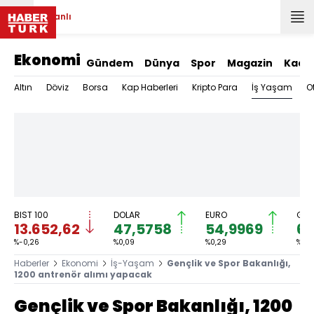
Canlı
Ekonomi
Gündem
Dünya
Spor
Magazin
Kadı
İş Yaşam
Altın
Döviz
Borsa
Kap Haberleri
Kripto Para
O
BIST 100
DOLAR
EURO
GRA
13.652,62
47,5758
54,9969
6.
%-0,26
%0,09
%0,29
%3,2
Haberler
Ekonomi
İş-Yaşam
Gençlik ve Spor Bakanlığı,
1200 antrenör alımı yapacak
Gençlik ve Spor Bakanlığı, 1200