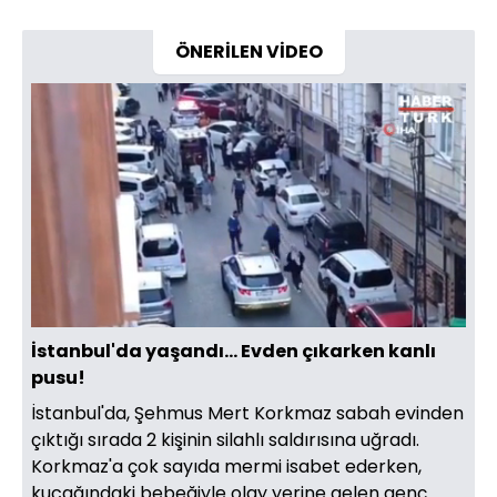
ÖNERİLEN VİDEO
Yüklendi
:
74.48%
Sesi
Oynatma
Aç
Hızı
İstanbul'da yaşandı... Evden çıkarken kanlı
pusu!
İstanbul'da, Şehmus Mert Korkmaz sabah evinden
çıktığı sırada 2 kişinin silahlı saldırısına uğradı.
Korkmaz'a çok sayıda mermi isabet ederken,
kucağındaki bebeğiyle olay yerine gelen genç