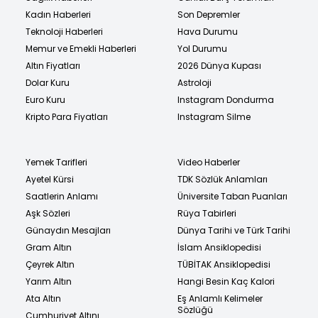
Kadın Haberleri
Son Depremler
Teknoloji Haberleri
Hava Durumu
Memur ve Emekli Haberleri
Yol Durumu
Altın Fiyatları
2026 Dünya Kupası
Dolar Kuru
Astroloji
Euro Kuru
Instagram Dondurma
Kripto Para Fiyatları
Instagram Silme
Yemek Tarifleri
Video Haberler
Ayetel Kürsi
TDK Sözlük Anlamları
Saatlerin Anlamı
Üniversite Taban Puanları
Aşk Sözleri
Rüya Tabirleri
Günaydın Mesajları
Dünya Tarihi ve Türk Tarihi
Gram Altın
İslam Ansiklopedisi
Çeyrek Altın
TÜBİTAK Ansiklopedisi
Yarım Altın
Hangi Besin Kaç Kalori
Ata Altın
Eş Anlamlı Kelimeler
Sözlüğü
Cumhuriyet Altını