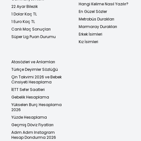
Hangi Kelime Nasıl Yazılır?
22 Ayar Bilezik
En Güzel Sözler
1 Dolar Kaç TL
Metrobüs Durakları
1 Euro Kaç TL
Marmaray Durakları
Canlı Maç Sonuçları
Erkek İsimleri
Süper Lig Puan Durumu
Kız İsimleri
Atasözleri ve Anlamları
Türkçe Deyimler Sözlüğü
Çin Takvimi 2026 ve Bebek
Cinsiyeti Hesaplama
İETT Sefer Saatleri
Gebelik Hesaplama
Yükselen Burç Hesaplama
2026
Yüzde Hesaplama
Geçmiş Döviz Fiyatları
Adım Adım Instagram
Hesap Dondurma 2026