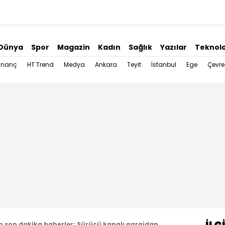
Dünya
Spor
Magazin
Kadın
Sağlık
Yazılar
Teknolo
İnanç
HT Trend
Medya
Ankara
Teyit
İstanbul
Ege
Çevre
 son dakika haberler: Sürücü kapalı garajdan