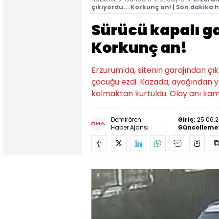
çıkıyordu... Korkunç an! | Son dakika 
Sürücü kapalı ga
Korkunç an!
Erzurum'da, sitenin garajından çı
çocuğu ezdi. Kazada, ayağından y
kalmaktan kurtuldu. Olay anı kam
Demirören
Giriş:
25.06.2
Haber Ajansı
Güncelleme