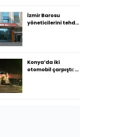
İzmir Barosu
yöneticilerini tehdit
etmişti
Konya’da iki
otomobil çarpıştı: 6
yaralı