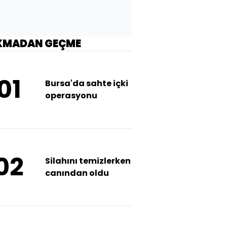
KMADAN GEÇME
01
Bursa'da sahte içki
operasyonu
02
Silahını temizlerken
canından oldu