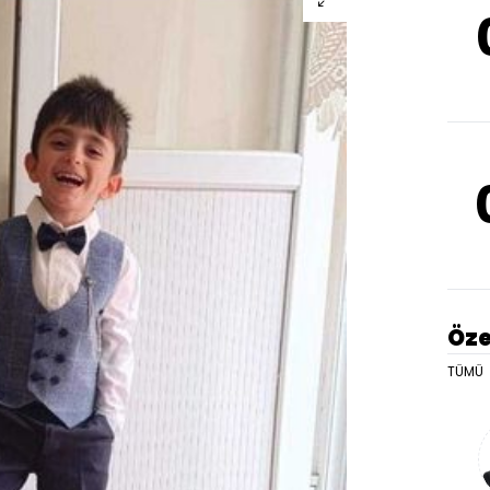
Öze
TÜMÜ