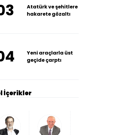
03
Atatürk ve şehitlere
hakarete gözaltı
04
Yeni araçlarla üst
geçide çarptı
l İçerikler