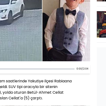
0:00
/
2:04
am saatlerinde Yakutiye ilçesi Rabiaana
di. SUV tipi aracıyla bir sitenin
6), yolda oturan Betül-Ahmet Cellat
slan Cellat'a (5) çarptı.