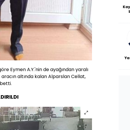
Kay
De
haf
a
bl
Ya
öre Eymen A.Y.'nin de ayağından yaralı
aracın altında kalan Alparslan Cellat,
betti.
DIRILDI