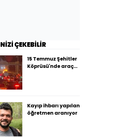
İNİZİ ÇEKEBİLİR
15 Temmuz Şehitler
Köprüsü'nde araç
alev aldı
Kayıp ihbarı yapılan
öğretmen aranıyor