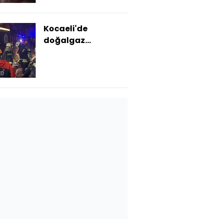
Kocaeli'de
doğalgaz
patlaması! 14 yaralı
var