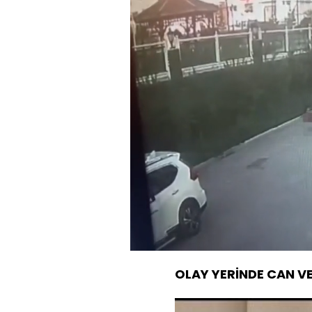
Yüklendi
:
40.67%
Sesi
Aç
OLAY YERİNDE CAN V