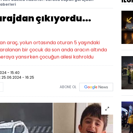
İLG
haberleri
rajdan çıkıyordu...
kan araç, yolun ortasında oturan 5 yaşındaki
aralanan bir çocuk da son anda aracın altında
eraya yansırken çocuğun ailesi kahroldu
024 - 15:40
:
25.06.2024 - 16:25
ABONE OL