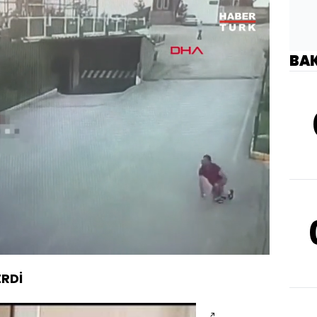
BA
Oynatma
Hızı
ERDİ