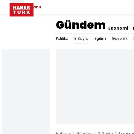
Canlı
Gündem
Ekonomi
3.Sayfa
Politika
Eğitim
Güvenlik
Haberler
Gündem
3. Sayfa
Erzurum