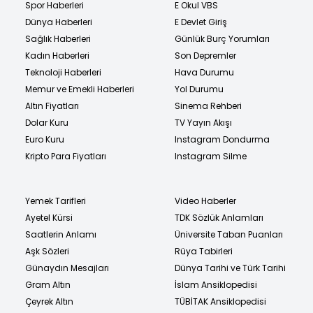
Spor Haberleri
E Okul VBS
Dünya Haberleri
E Devlet Giriş
Sağlık Haberleri
Günlük Burç Yorumları
Kadın Haberleri
Son Depremler
Teknoloji Haberleri
Hava Durumu
Memur ve Emekli Haberleri
Yol Durumu
Altın Fiyatları
Sinema Rehberi
Dolar Kuru
TV Yayın Akışı
Euro Kuru
Instagram Dondurma
Kripto Para Fiyatları
Instagram Silme
Yemek Tarifleri
Video Haberler
Ayetel Kürsi
TDK Sözlük Anlamları
Saatlerin Anlamı
Üniversite Taban Puanları
Aşk Sözleri
Rüya Tabirleri
Günaydın Mesajları
Dünya Tarihi ve Türk Tarihi
Gram Altın
İslam Ansiklopedisi
Çeyrek Altın
TÜBİTAK Ansiklopedisi