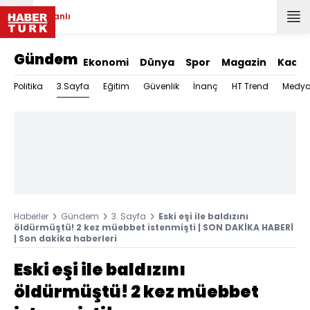
Canlı
Gündem
Ekonomi
Dünya
Spor
Magazin
Kadın
3.Sayfa
Politika
Eğitim
Güvenlik
İnanç
HT Trend
Medy
Haberler
Gündem
3. Sayfa
Eski eşi ile baldızını
öldürmüştü! 2 kez müebbet istenmişti | SON DAKİKA HABERİ
| Son dakika haberleri
Eski eşi ile baldızını
öldürmüştü! 2 kez müebbet