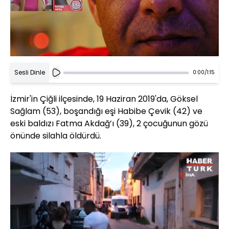
Sesli Dinle
0:00
/
1:15
İzmir'in Çiğli ilçesinde, 19 Haziran 2019'da, Göksel
Sağlam (53), boşandığı eşi Habibe Çevik (42) ve
eski baldızı Fatma Akdağ’ı (39), 2 çocuğunun gözü
önünde silahla öldürdü.