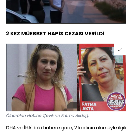
Yüklendi
:
70.58%
Sesi
Oynatma
Aç
Hızı
2 KEZ MÜEBBET HAPİS CEZASI VERİLDİ
Öldürülen Habibe Çevik ve Fatma Akdağ.
DHA ve İHA'daki habere göre, 2 kadının ölümüyle ilgili