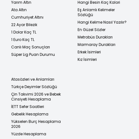
Yarım Altın
Hangi Besin Kaç Kalori
Ata Altın
Eş Anlamlı Kelimeler
Sözlüğü
Cumhuriyet Altını
Hangi Kelime Nasıl Yazılır?
22 Ayar Bilezik
En Güzel Sözler
1 Dolar Kaç TL
Metrobüs Durakları
1 Euro Kaç TL
Marmaray Durakları
Canlı Maç Sonuçları
Erkek İsimleri
Süper Lig Puan Durumu
Kız İsimleri
Atasözleri ve Anlamları
Türkçe Deyimler Sözlüğü
Çin Takvimi 2026 ve Bebek
Cinsiyeti Hesaplama
İETT Sefer Saatleri
Gebelik Hesaplama
Yükselen Burç Hesaplama
2026
Yüzde Hesaplama