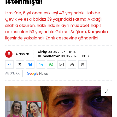
istenmişti!
İzmir'de, 6 yıl önce eski eşi 42 yaşındaki Habibe
Çevik ve eski baldızı 39 yaşındaki Fatma Akdağ'ı
silahla öldüren, hakkında iki ayrı müebbet hapis
cezası olan 53 yaşındaki Göksel Sağlam, Karşıyaka
ilçesinde yakalandı. Zanlı cezaevine gönderildi
Giriş:
09.05.2025 - 11:34
Ajanslar
Güncelleme:
09.05.2025 - 13:37
ABONE OL