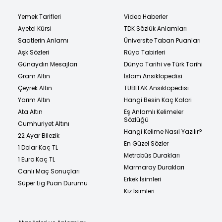
Yemek Tarifleri
Video Haberler
Ayetel Kürsi
TDK Sözlük Anlamları
Saatlerin Anlamı
Üniversite Taban Puanları
Aşk Sözleri
Rüya Tabirleri
Günaydın Mesajları
Dünya Tarihi ve Türk Tarihi
Gram Altın
İslam Ansiklopedisi
Çeyrek Altın
TÜBİTAK Ansiklopedisi
Yarım Altın
Hangi Besin Kaç Kalori
Ata Altın
Eş Anlamlı Kelimeler
Sözlüğü
Cumhuriyet Altını
Hangi Kelime Nasıl Yazılır?
22 Ayar Bilezik
En Güzel Sözler
1 Dolar Kaç TL
Metrobüs Durakları
1 Euro Kaç TL
Marmaray Durakları
Canlı Maç Sonuçları
Erkek İsimleri
Süper Lig Puan Durumu
Kız İsimleri