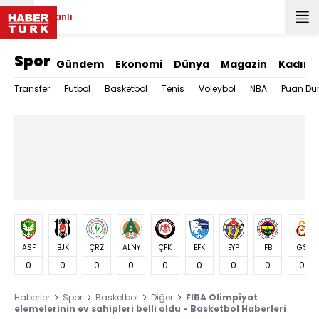
Canlı
Spor
Gündem
Ekonomi
Dünya
Magazin
Kadın
Basketbol
Transfer
Futbol
Tenis
Voleybol
NBA
Puan Du
ASF
BJK
ÇRZ
ALNY
ÇFK
EFK
EYP
FB
GS
0
0
0
0
0
0
0
0
0
Haberler
Spor
Basketbol
Diğer
FIBA Olimpiyat
elemelerinin ev sahipleri belli oldu - Basketbol Haberleri