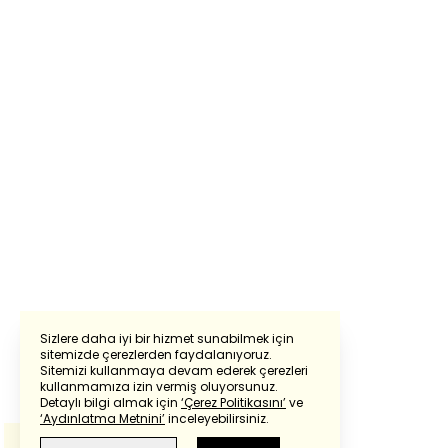
Sizlere daha iyi bir hizmet sunabilmek için
sitemizde çerezlerden faydalanıyoruz.
Sitemizi kullanmaya devam ederek çerezleri
Powered by
Translate
kullanmamıza izin vermiş oluyorsunuz.
Detaylı bilgi almak için
‘Çerez Politikasını’
ve
‘Aydınlatma Metnini’
inceleyebilirsiniz.
Bu çeviride
Google Translete
kullanılmıştır.