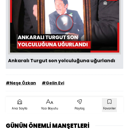
Videoyu
Oynat
Ankaralı Turgut son yolculuğuna uğurlandı
#Neşe Özkan
#Gelin Evi
Ana Sayfa
Yazı Boyutu
Paylaş
Favoriler
GÜNÜN ÖNEMLİ MANŞETLERİ