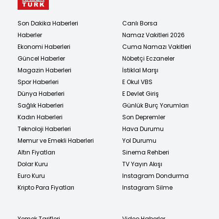
Son Dakika Haberleri
Canlı Borsa
Haberler
Namaz Vakitleri 2026
Ekonomi Haberleri
Cuma Namazı Vakitleri
Güncel Haberler
Nöbetçi Eczaneler
Magazin Haberleri
İstiklal Marşı
Spor Haberleri
E Okul VBS
Dünya Haberleri
E Devlet Giriş
Sağlık Haberleri
Günlük Burç Yorumları
Kadın Haberleri
Son Depremler
Teknoloji Haberleri
Hava Durumu
Memur ve Emekli Haberleri
Yol Durumu
Altın Fiyatları
Sinema Rehberi
Dolar Kuru
TV Yayın Akışı
Euro Kuru
Instagram Dondurma
Kripto Para Fiyatları
Instagram Silme
Yemek Tarifleri
Video Haberler