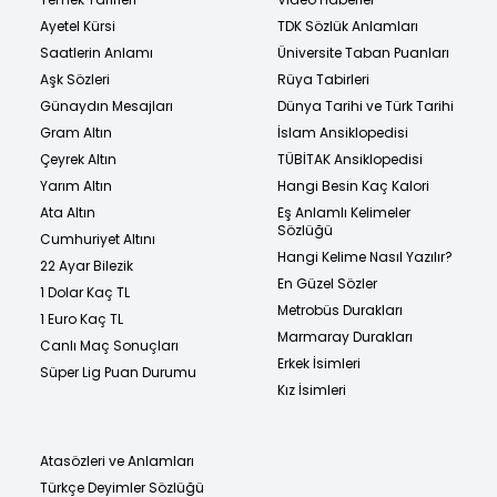
Ayetel Kürsi
TDK Sözlük Anlamları
Saatlerin Anlamı
Üniversite Taban Puanları
Aşk Sözleri
Rüya Tabirleri
Günaydın Mesajları
Dünya Tarihi ve Türk Tarihi
Gram Altın
İslam Ansiklopedisi
Çeyrek Altın
TÜBİTAK Ansiklopedisi
Yarım Altın
Hangi Besin Kaç Kalori
Ata Altın
Eş Anlamlı Kelimeler
Sözlüğü
Cumhuriyet Altını
Hangi Kelime Nasıl Yazılır?
22 Ayar Bilezik
En Güzel Sözler
1 Dolar Kaç TL
Metrobüs Durakları
1 Euro Kaç TL
Marmaray Durakları
Canlı Maç Sonuçları
Erkek İsimleri
Süper Lig Puan Durumu
Kız İsimleri
Atasözleri ve Anlamları
Türkçe Deyimler Sözlüğü