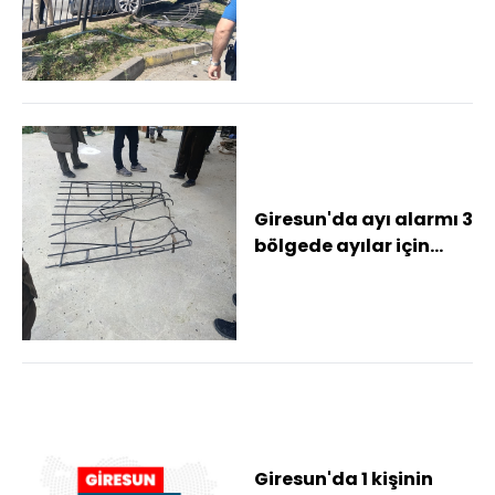
Yardımcısı Gezgin'in
içinde bulunduğu ma...
Giresun'da ayı alarmı 3
bölgede ayılar için
görüldüğü yerde
vurulması izni...
Giresun'da 1 kişinin