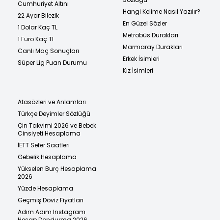
Cumhuriyet Altını
Hangi Kelime Nasıl Yazılır?
22 Ayar Bilezik
En Güzel Sözler
1 Dolar Kaç TL
Metrobüs Durakları
1 Euro Kaç TL
Marmaray Durakları
Canlı Maç Sonuçları
Erkek İsimleri
Süper Lig Puan Durumu
Kız İsimleri
Atasözleri ve Anlamları
Türkçe Deyimler Sözlüğü
Çin Takvimi 2026 ve Bebek
Cinsiyeti Hesaplama
İETT Sefer Saatleri
Gebelik Hesaplama
Yükselen Burç Hesaplama
2026
Yüzde Hesaplama
Geçmiş Döviz Fiyatları
Adım Adım Instagram
Hesap Dondurma 2026