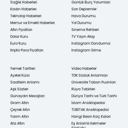
Sağlık Haberleri
Günlük Burç Yorumları
Kadın Haberleri
Son Depremler
Teknoloji Haberleri
Hava Durumu
Memur ve Emekli Haberleri
Yol Durumu
Altın Fiyatları
Sinema Rehberi
Dolar Kuru
TV Yayın Akışı
Euro Kuru
Instagram Dondurma
Kripto Para Fiyatları
Instagram Silme
Yemek Tarifleri
Video Haberler
Ayetel Kürsi
TDK Sözlük Anlamları
Saatlerin Anlamı
Üniversite Taban Puanları
Aşk Sözleri
Rüya Tabirleri
Günaydın Mesajları
Dünya Tarihi ve Türk Tarihi
Gram Altın
İslam Ansiklopedisi
Çeyrek Altın
TÜBİTAK Ansiklopedisi
Yarım Altın
Hangi Besin Kaç Kalori
Ata Altın
Eş Anlamlı Kelimeler
Sözlüğü