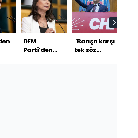
den
DEM
"Barışa karşı
Meza
Parti’den
tek söz
vahş
sında
Bahçeli’nin
söylemeyeceğiz"
per
çin
çağrısına ilk
aral
yanıt
kışı