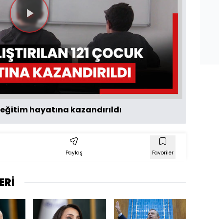
Videoyu
Oynat
k eğitim hayatına kazandırıldı
Paylaş
Favoriler
ERİ