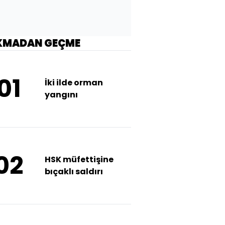
KMADAN GEÇME
01
İki ilde orman
yangını
02
HSK müfettişine
bıçaklı saldırı