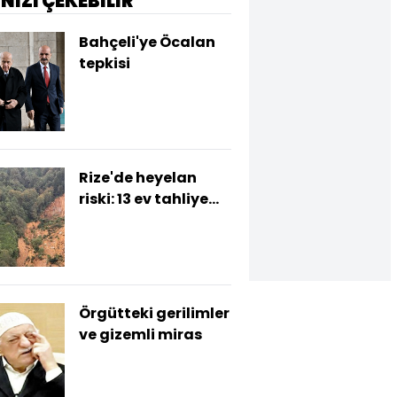
İNİZİ ÇEKEBİLİR
Bahçeli'ye Öcalan
tepkisi
Rize'de heyelan
riski: 13 ev tahliye
edildi
Örgütteki gerilimler
ve gizemli miras