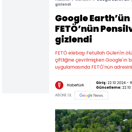
gizlendi
Google Earth’ün
FETÖ’nün Pensil
gizlendi
FETÖ elebaşı Fetullah Gülen'in ö
çiftliğine çevrilmişken Google'ın b
uygulamasında FETÖ'nün adresini a
Giriş:
22.10.2024 - 1
Habertürk
Güncelleme:
22.10
ABONE OL