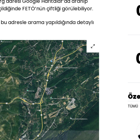
rg adresi Google Haritalar’da aranıp
iğinde FETÖ’nün çiftliği görülebiliyor.
a bu adresle arama yapıldığında detaylı
Öze
TÜMÜ