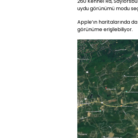
260 Kennel Rd, Saylorsbu
uydu görünümü modu seçild
Apple’ın haritalarında d
görünüme erişilebiliyor.