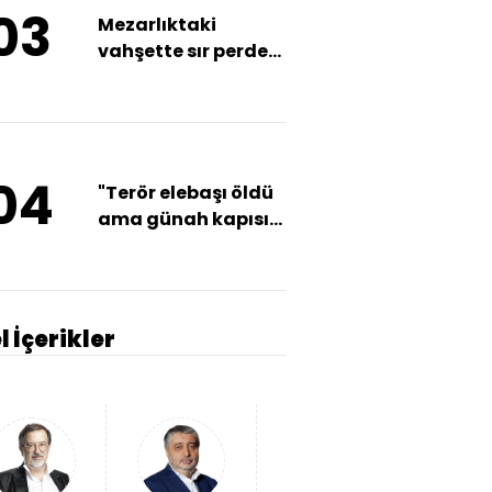
03
Mezarlıktaki
vahşette sır perdesi
aralanıyor!
04
"Terör elebaşı öldü
ama günah kapısı
açıktır"
l İçerikler