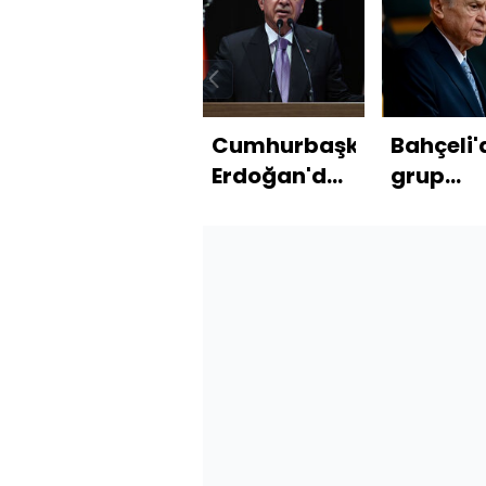
Cumhurbaşkanı
Bahçeli'
Erdoğan'dan
grup
açıklamalar
toplantı
Öcalan i
"umut
hakkı" çı