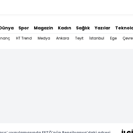
Dünya
Spor
Magazin
Kadın
Sağlık
Yazılar
Teknolo
İnanç
HT Trend
Medya
Ankara
Teyit
İstanbul
Ege
Çevre
‘pro’ uygulamasında FETÖ’nün Pensilvanya’daki adresi