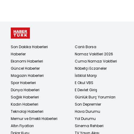
Son Dakika Haberleri
Canlı Borsa
Haberler
Namaz Vakitleri 2026
Ekonomi Haberleri
Cuma Namazı Vakitleri
Güncel Haberler
Nöbetçi Eczaneler
Magazin Haberleri
İstiklal Marşı
Spor Haberleri
E Okul VBS
Dünya Haberleri
E Devlet Giriş
Sağlık Haberleri
Günlük Burç Yorumları
Kadın Haberleri
Son Depremler
Teknoloji Haberleri
Hava Durumu
Memur ve Emekli Haberleri
Yol Durumu
Altın Fiyatları
Sinema Rehberi
Dolar Kuru
TV Yayın Akışı