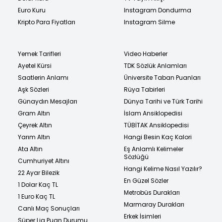
Euro Kuru
Instagram Dondurma
Kripto Para Fiyatları
Instagram Silme
Yemek Tarifleri
Video Haberler
Ayetel Kürsi
TDK Sözlük Anlamları
Saatlerin Anlamı
Üniversite Taban Puanları
Aşk Sözleri
Rüya Tabirleri
Günaydın Mesajları
Dünya Tarihi ve Türk Tarihi
Gram Altın
İslam Ansiklopedisi
Çeyrek Altın
TÜBİTAK Ansiklopedisi
Yarım Altın
Hangi Besin Kaç Kalori
Ata Altın
Eş Anlamlı Kelimeler
Sözlüğü
Cumhuriyet Altını
Hangi Kelime Nasıl Yazılır?
22 Ayar Bilezik
En Güzel Sözler
1 Dolar Kaç TL
Metrobüs Durakları
1 Euro Kaç TL
Marmaray Durakları
Canlı Maç Sonuçları
Erkek İsimleri
Süper Lig Puan Durumu