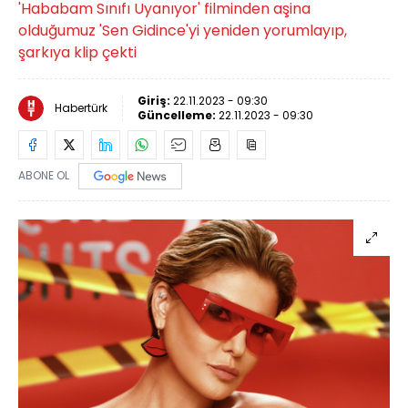
'Hababam Sınıfı Uyanıyor' filminden aşina
olduğumuz 'Sen Gidince'yi yeniden yorumlayıp,
şarkıya klip çekti
Giriş:
22.11.2023 - 09:30
Habertürk
Güncelleme:
22.11.2023 - 09:30
ABONE OL