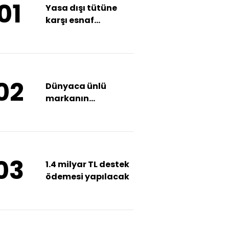
01
Yasa dışı tütüne
karşı esnaf
dayanışması
02
Dünyaca ünlü
markanın
milyonlarca
termosu geri
çağrıldı
03
1.4 milyar TL destek
ödemesi yapılacak