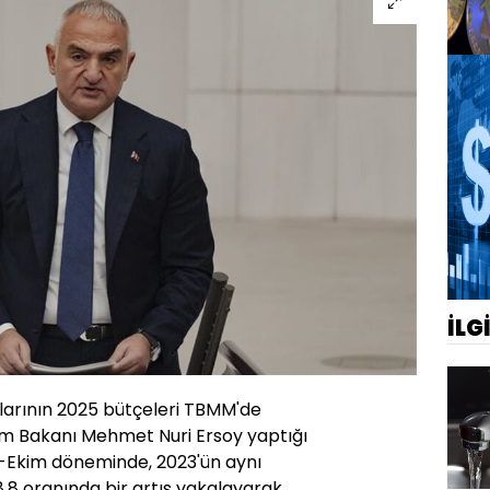
İLG
klarının 2025 bütçeleri TBMM'de
izm Bakanı Mehmet Nuri Ersoy yaptığı
k-Ekim döneminde, 2023'ün aynı
,8 oranında bir artış yakalayarak