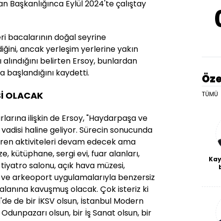
n Başkanlığınca Eylül 2024'te çalıştay
ri bacalarının doğal seyrine
iğini, ancak yerleşim yerlerine yakın
ı alındığını belirten Ersoy, bunlardan
a başlandığını kaydetti.
Öze
İ OLACAK
TÜMÜ
larına ilişkin de Ersoy, "Haydarpaşa ve
 vadisi haline geliyor. Sürecin sonucunda
 tren aktiviteleri devam edecek ama
e, kütüphane, sergi evi, fuar alanları,
Kay
 tiyatro salonu, açık hava müzesi,
De
ri ve arkeoport uygulamalarıyla benzersiz
haf
alanına kavuşmuş olacak. Çok isteriz ki
a
bl
de de bir İKSV olsun, İstanbul Modern
r Odunpazarı olsun, bir İş Sanat olsun, bir