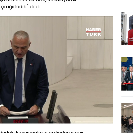
i ağırladık." dedi.
Oynatma
480
Hızı
rindeki konuşmaların ardından soru-