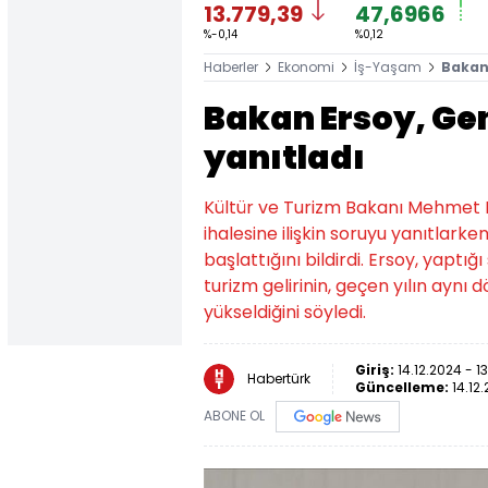
13.779,39
47,6966
%-0,14
%0,12
Haberler
Ekonomi
İş-Yaşam
Bakan 
Bakan Ersoy, Gen
yanıtladı
Kültür ve Turizm Bakanı Mehmet Nu
ihalesine ilişkin soruyu yanıtlarke
başlattığını bildirdi. Ersoy, yapt
turizm gelirinin, geçen yılın aynı
yükseldiğini söyledi.
Giriş:
14.12.2024 - 1
Habertürk
Güncelleme:
14.12.
ABONE OL