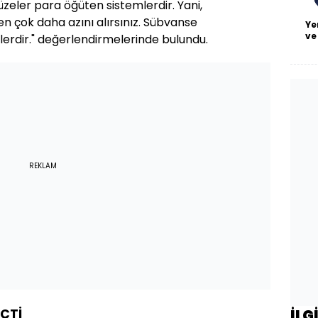
zeler para öğüten sistemlerdir. Yani,
zden çok daha azını alırsınız. Sübvanse
Ye
ve
lerdir." değerlendirmelerinde bulundu.
REKLAM
ÇTİ
İLG