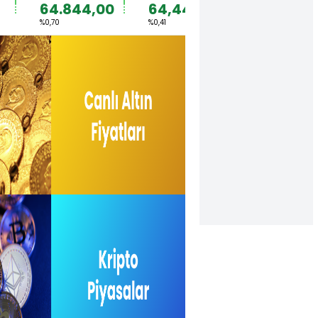
64.844,00
64,4492
1,1567
%0,70
%0,41
%0,36