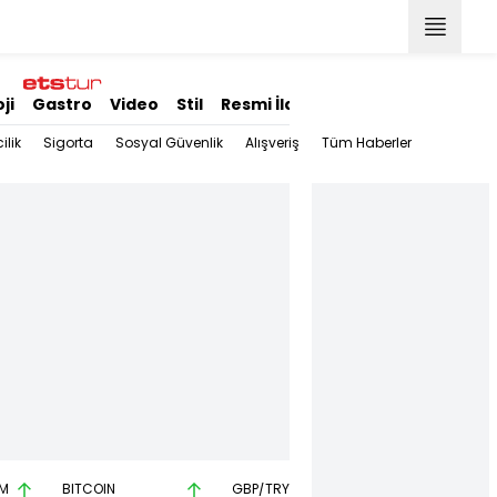
ji
Gastro
Video
Stil
Resmi İlanlar
ilik
Sigorta
Sosyal Güvenlik
Alışveriş
Tüm Haberler
M
BITCOIN
GBP/TRY
EUR/USD