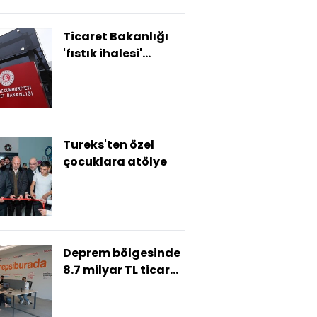
Ticaret Bakanlığı
'fıstık ihalesi'
haberini yalanladı
Tureks'ten özel
çocuklara atölye
Deprem bölgesinde
8.7 milyar TL ticaret
hacmi yarattı