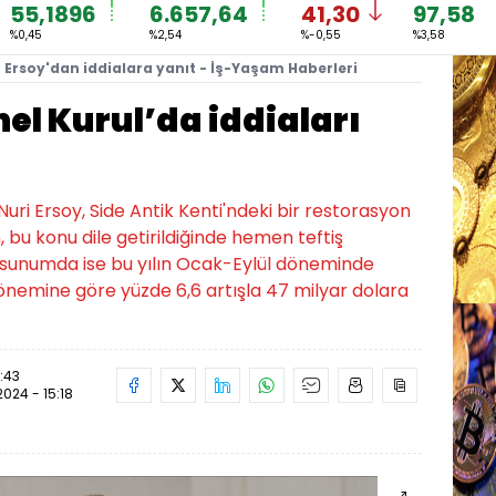
55,1896
6.657,64
41,30
97,58
%0,45
%2,54
%-0,55
%3,58
Ersoy'dan iddialara yanıt - İş-Yaşam Haberleri
el Kurul’da iddiaları
ri Ersoy, Side Antik Kenti'ndeki bir restorasyon
n, bu konu dile getirildiğinde hemen teftiş
ığı sunumda ise bu yılın Ocak-Eylül döneminde
 dönemine göre yüzde 6,6 artışla 47 milyar dolara
3:43
2024 - 15:18