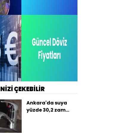
İNİZİ ÇEKEBİLİR
Ankara'da suya
yüzde 30,2 zam
kararı!