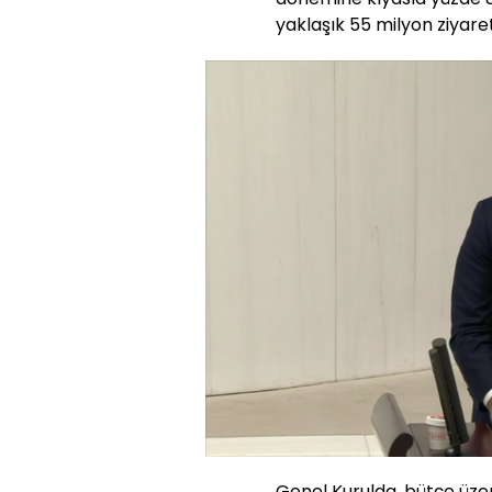
yaklaşık 55 milyon ziyaretç
Yüklendi
:
32.97%
Sesi
Aç
Genel Kurulda, bütçe üze