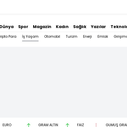
Dünya
Spor
Magazin
Kadın
Sağlık
Yazılar
Teknolo
İş Yaşam
ripto Para
Otomobil
Turizm
Enerji
Emlak
Girişimc
EURO
GRAM ALTIN
FAİZ
GÜMÜŞ GRA