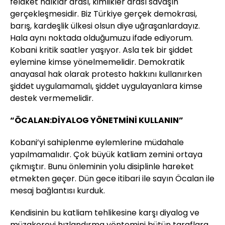
felaket halklar arası, kimlikler arası savaşın
gerçekleşmesidir. Biz Türkiye gerçek demokrasi,
barış, kardeşlik ülkesi olsun diye uğraşanlardayız.
Hala aynı noktada olduğumuzu ifade ediyorum.
Kobani kritik saatler yaşıyor. Asla tek bir şiddet
eylemine kimse yönelmemelidir. Demokratik
anayasal hak olarak protesto hakkını kullanırken
şiddet uygulamamalı, şiddet uygulayanlara kimse
destek vermemelidir.
“ÖCALAN:DİYALOG YÖNETMİNİ KULLANIN”
Kobani’yi sahiplenme eylemlerine müdahale
yapılmamalıdır. Çok büyük katliam zemini ortaya
çıkmıştır. Bunu önleminin yolu disiplinle hareket
etmekten geçer. Dün gece itibari ile sayın Öcalan ile
mesaj bağlantısı kurduk.
Kendisinin bu katliam tehlikesine karşı diyalog ve
müzakereyi hızlandırma yöntemini bütün taraflara