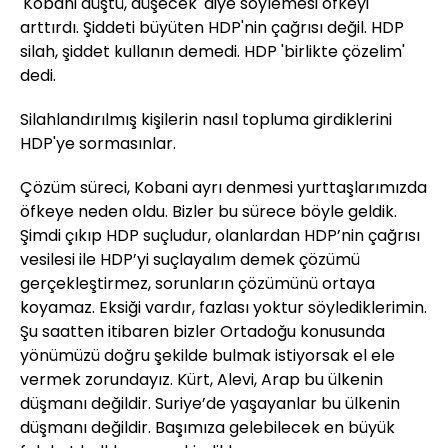
'Kobani düştü, düşecek' diye söylemesi öfkeyi
arttırdı. Şiddeti büyüten HDP'nin çağrısı değil. HDP
silah, şiddet kullanın demedi. HDP 'birlikte çözelim'
dedi.
Silahlandırılmış kişilerin nasıl topluma girdiklerini
HDP'ye sormasınlar.
Çözüm süreci, Kobani ayrı denmesi yurttaşlarımızda
öfkeye neden oldu. Bizler bu sürece böyle geldik.
Şimdi çıkıp HDP suçludur, olanlardan HDP’nin çağrısı
vesilesi ile HDP’yi suçlayalım demek çözümü
gerçekleştirmez, sorunların çözümünü ortaya
koyamaz. Eksiği vardır, fazlası yoktur söylediklerimin.
Şu saatten itibaren bizler Ortadoğu konusunda
yönümüzü doğru şekilde bulmak istiyorsak el ele
vermek zorundayız. Kürt, Alevi, Arap bu ülkenin
düşmanı değildir. Suriye’de yaşayanlar bu ülkenin
düşmanı değildir. Başımıza gelebilecek en büyük