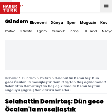
Canlı
Gündem
Ekonomi
Dünya
Spor
Magazin
Kadın
Politika
3.Sayfa
Eğitim
Güvenlik
İnanç
HT Trend
Medy
Haberler
Gündem
Politika
Selahattin Demirtaş: Dün
gece Öcalan'la mesajlaştık Demirtaş'tan flaş açıklamalar!
Selahattin Demirtaş'tan flaş açıklamalar Demirtaş'tan
sağduyu çağrısı | Son dakika haberleri
Selahattin Demirtaş: Dün gece
Öcalan'la mesajlaştık