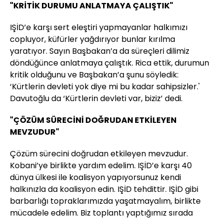
"KRİTİK DURUMU ANLATMAYA ÇALIŞTIK"
IŞİD’e karşı sert eleştiri yapmayanlar halkımızı
copluyor, küfürler yağdırıyor bunlar kırılma
yaratıyor. Sayın Başbakan’a da süreçleri dilimiz
döndüğünce anlatmaya çalıştık. Rica ettik, durumun
kritik olduğunu ve Başbakan’a şunu söyledik:
‘Kürtlerin devleti yok diye mi bu kadar sahipsizler.'
Davutoğlu da ‘Kürtlerin devleti var, biziz’ dedi.
"ÇÖZÜM SÜRECİNİ DOĞRUDAN ETKİLEYEN
MEVZUDUR"
Çözüm sürecini doğrudan etkileyen mevzudur.
Kobani’ye birlikte yardım edelim. IŞİD’e karşı 40
dünya ülkesi ile koalisyon yapıyorsunuz kendi
halkınızla da koalisyon edin. IŞİD tehdittir. IŞİD gibi
barbarlığı topraklarımızda yaşatmayalım, birlikte
mücadele edelim. Biz toplantı yaptığımız sırada