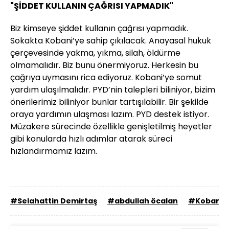
"ŞİDDET KULLANIN ÇAĞRISI YAPMADIK"
Biz kimseye şiddet kullanın çağrısı yapmadık.
Sokakta Kobani’ye sahip çıkılacak. Anayasal hukuk
çerçevesinde yakma, yıkma, silah, öldürme
olmamalıdır. Biz bunu önermiyoruz. Herkesin bu
çağrıya uymasını rica ediyoruz. Kobani’ye somut
yardım ulaşılmalıdır. PYD’nin talepleri biliniyor, bizim
önerilerimiz biliniyor bunlar tartışılabilir. Bir şekilde
oraya yardımın ulaşması lazım. PYD destek istiyor.
Müzakere sürecinde özellikle genişletilmiş heyetler
gibi konularda hızlı adımlar atarak süreci
hızlandırmamız lazım.
#Selahattin Demirtaş
#abdullah öcalan
#Kobani