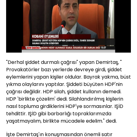
Yüklendi
:
4.71%
Sesi
Oynatma
Aç
Hızı
"Derhal şiddet durmalı çağrısı" yapan Demirtaş, "
Provakatörler bazı yerlerde devreye girdi, şiddet
eylemlerini yapan kişiler oldular. Bayrak yakma, büst
yıkma olaylarını yaptılar. Şiddeti büyüten HDP'nin
çağrısı değildir. HDP silah, şiddet kullanın demedi.
HDP 'birlikte çözelim' dedi. Silahlandırılmış kişilerin
nasıl topluma girdiklerini HDP'ye sormasınlar. IŞİD
tehdittir. IŞİD gibi barbarlığı topraklarımızda
yaşatmayalım, birlikte mücadele edelim." dedi.
İşte Demirtaş'ın konuşmasından önemli satır