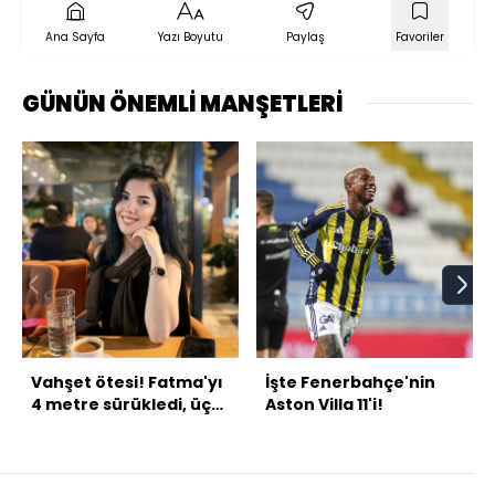
Ana Sayfa
Yazı Boyutu
Paylaş
Favoriler
GÜNÜN ÖNEMLİ MANŞETLERİ
Vahşet ötesi! Fatma'yı
İşte Fenerbahçe'nin
4 metre sürükledi, üç
Aston Villa 11'i!
kez yere vurarak
katletti!