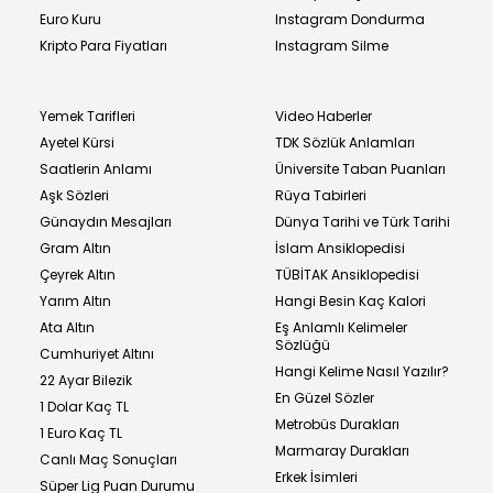
Euro Kuru
Instagram Dondurma
Kripto Para Fiyatları
Instagram Silme
Yemek Tarifleri
Video Haberler
Ayetel Kürsi
TDK Sözlük Anlamları
Saatlerin Anlamı
Üniversite Taban Puanları
Aşk Sözleri
Rüya Tabirleri
Günaydın Mesajları
Dünya Tarihi ve Türk Tarihi
Gram Altın
İslam Ansiklopedisi
Çeyrek Altın
TÜBİTAK Ansiklopedisi
Yarım Altın
Hangi Besin Kaç Kalori
Ata Altın
Eş Anlamlı Kelimeler
Sözlüğü
Cumhuriyet Altını
Hangi Kelime Nasıl Yazılır?
22 Ayar Bilezik
En Güzel Sözler
1 Dolar Kaç TL
Metrobüs Durakları
1 Euro Kaç TL
Marmaray Durakları
Canlı Maç Sonuçları
Erkek İsimleri
Süper Lig Puan Durumu