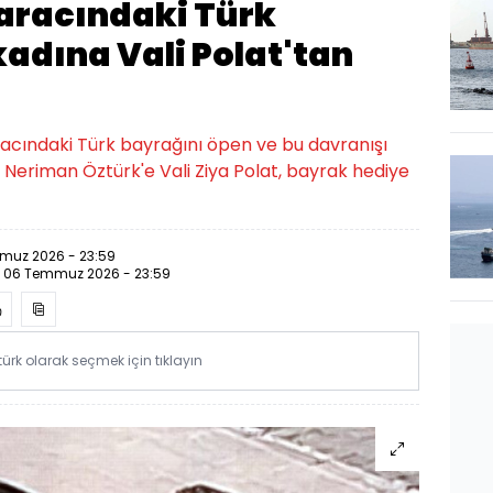
aracındaki Türk
adına Vali Polat'tan
racındaki Türk bayrağını öpen ve bu davranışı
Neriman Öztürk'e Vali Ziya Polat, bayrak hediye
muz 2026 - 23:59
:
06 Temmuz 2026 - 23:59
rk olarak seçmek için tıklayın