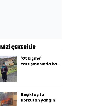
İNİZİ ÇEKEBİLİR
'Ot biçme'
tartışmasında kan
döküldü!
Beşiktaş'ta
korkutan yangın!