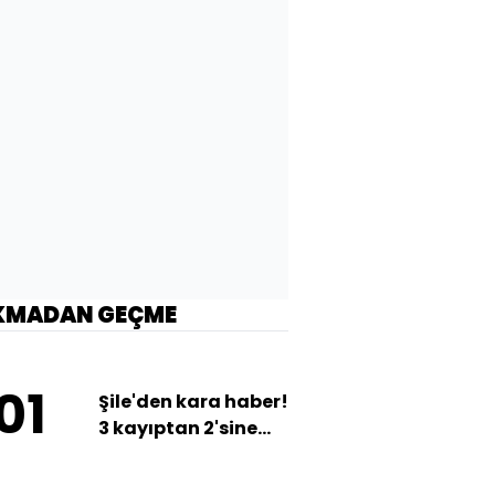
KMADAN GEÇME
01
Şile'den kara haber!
3 kayıptan 2'sine
ulaşıldı