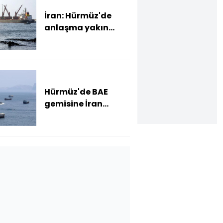
İran: Hürmüz'de
anlaşma yakın
ancak şartlar
yerine gelmeli
Hürmüz'de BAE
gemisine İran
saldırısı