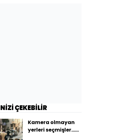
maliyeti mi?
İNİZİ ÇEKEBİLİR
Kamera olmayan
yerleri seçmişler...
Kurgu kazayla