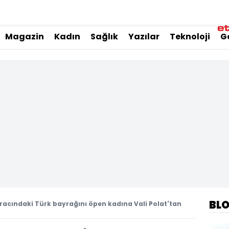
Magazin
Kadın
Sağlık
Yazılar
Teknoloji
G
BL
acındaki Türk bayrağını öpen kadına Vali Polat'tan