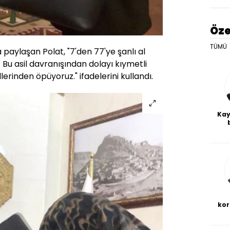
Öze
TÜMÜ
paylaşan Polat, "7'den 77'ye şanlı al
 Bu asil davranışından dolayı kıymetli
lerinden öpüyoruz." ifadelerini kullandı.
Kay
De
haf
a
bl
kor