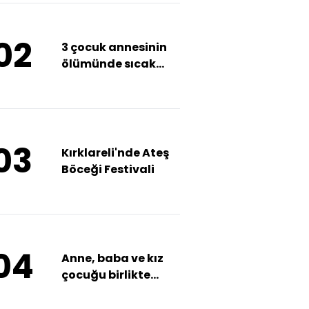
02
3 çocuk annesinin
ölümünde sıcak
gelişme... Kocası
şüpheli olarak
dosyaya eklendi!
03
Kırklareli'nde Ateş
Böceği Festivali
04
Anne, baba ve kız
çocuğu birlikte
öldü!