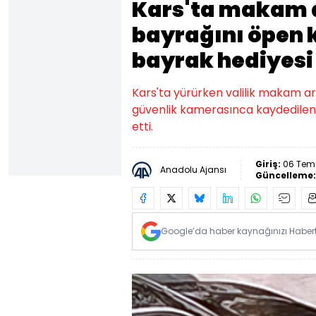
Kars'ta makam 
bayrağını öpen k
bayrak hediyesi
Kars'ta yürürken valilik makam a
güvenlik kamerasınca kaydedilen 
etti.
Giriş:
06 Tem
Anadolu Ajansı
Güncelleme
Google’da haber kaynağınızı Habertü