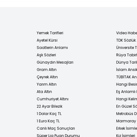
Yemek Tarifleri
Video Habe
Ayetel Kürsi
TDK Sözlük
i
Saatlerin Anlamı
Üniversite
Aşk Sözleri
Rüya Tabirl
Günaydın Mesajları
Dünya Tarih
Gram Altın
İslam Ansi
Çeyrek Altın
TÜBİTAK An
Yarım Altın
Hangi Besi
Ata Altın
Eş Anlamlı 
Cumhuriyet Altını
Hangi Kelim
22 Ayar Bilezik
En Güzel Sö
1 Dolar Kaç TL
Metrobüs D
1 Euro Kaç TL
Marmaray D
Canlı Maç Sonuçları
Erkek İsimle
Süper Lig Puan Durumu
Kız İsimleri