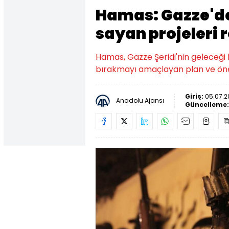
Hamas: Gazze'de 
sayan projeleri
Hamas, Gazze Şeridi'nin geleceği k
bırakmayı amaçlayan plan ve öneri
Giriş:
05.07.2
Anadolu Ajansı
Güncelleme