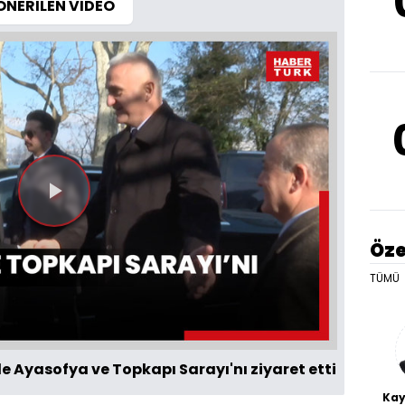
ÖNERİLEN VİDEO
Videoyu
Oynat
Öze
TÜMÜ
 Ayasofya ve Topkapı Sarayı'nı ziyaret etti
Kay