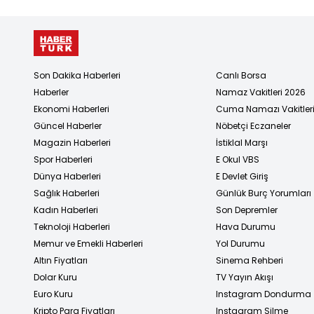
Son Dakika Haberleri
Canlı Borsa
Haberler
Namaz Vakitleri 2026
Ekonomi Haberleri
Cuma Namazı Vakitler
Güncel Haberler
Nöbetçi Eczaneler
Magazin Haberleri
İstiklal Marşı
Spor Haberleri
E Okul VBS
Dünya Haberleri
E Devlet Giriş
Sağlık Haberleri
Günlük Burç Yorumları
Kadın Haberleri
Son Depremler
Teknoloji Haberleri
Hava Durumu
Memur ve Emekli Haberleri
Yol Durumu
Altın Fiyatları
Sinema Rehberi
Dolar Kuru
TV Yayın Akışı
Euro Kuru
Instagram Dondurma
Kripto Para Fiyatları
Instagram Silme