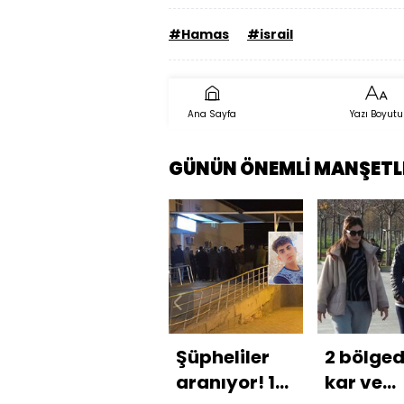
#Hamas
#israil
Ana Sayfa
Yazı Boyutu
GÜNÜN ÖNEMLİ MANŞETL
Şüpheliler
2 bölge
aranıyor! 17
kar ve