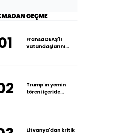
KMADAN GEÇME
01
Fransa DEAŞ'lı
vatandaşlarını
almıyor
02
Trump'ın yemin
töreni içeride
yapılacak
Litvanya'dan kritik