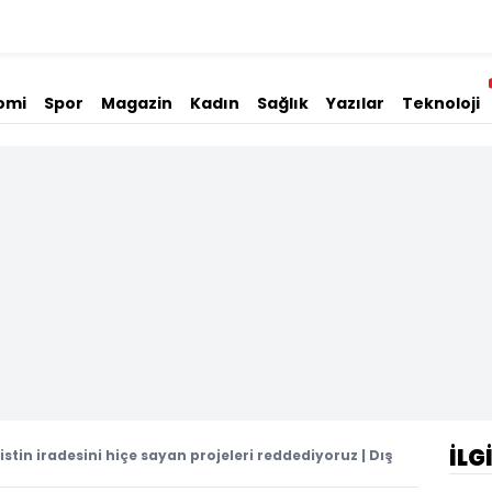
omi
Spor
Magazin
Kadın
Sağlık
Yazılar
Teknoloji
İLG
stin iradesini hiçe sayan projeleri reddediyoruz | Dış