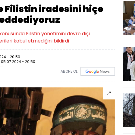
Filistin iradesini hiçe
 reddediyoruz
onusunda Filistin yönetimini devre dışı
leri kabul etmediğini bildirdi
024 - 20:50
:
05.07.2024 - 20:50
ABONE OL