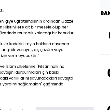
ti:
BA
 yenilgiye uğratılmasının ardından Gazze
 Filistinlilere ait bir mesele olup her
n üzerinde mutabık kalacağı bir konudur.
rlük ve kaderini tayin hakkına dayanan
hangi bir vesayet, dış çözüm veya
izin vermeyecektir."
 İslam ülkelerine "Filistin halkına
savaşını durdurmaları için baskı
aki varlıklarını savunacakları savaşta
e yardımı sağlamaları" çağrısında