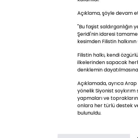
Açıklama, şöyle devam et
"Bu faşist saldırganlığın
Şeridi'nin idaresi tamamen
kesimden Filistin halkını
Filistin halkı, kendi özgü
ilkelerinden sapacak her
denklemin dayatılmasına 
Açıklamada, ayrıca Arap ve
yönelik Siyonist soykırım 
yapmaları ve topraklarınd
onlara her türlü destek v
bulunuldu.