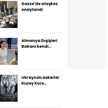
Gazze'de ateşkes
onaylandı
Almanya Dışişleri
Bakanı kendi
ülkesini geliştirdi
Ukraynalı askerler
Kuzey Kore
askerlerini
yorumladı