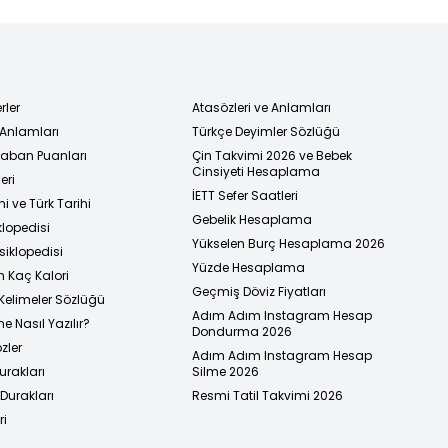
rler
Atasözleri ve Anlamları
 Anlamları
Türkçe Deyimler Sözlüğü
 Taban Puanları
Çin Takvimi 2026 ve Bebek
Cinsiyeti Hesaplama
eri
İETT Sefer Saatleri
i ve Türk Tarihi
Gebelik Hesaplama
klopedisi
Yükselen Burç Hesaplama 2026
siklopedisi
Yüzde Hesaplama
n Kaç Kalori
Geçmiş Döviz Fiyatları
Kelimeler Sözlüğü
Adım Adım Instagram Hesap
e Nasıl Yazılır?
Dondurma 2026
zler
Adım Adım Instagram Hesap
urakları
Silme 2026
urakları
Resmi Tatil Takvimi 2026
ri