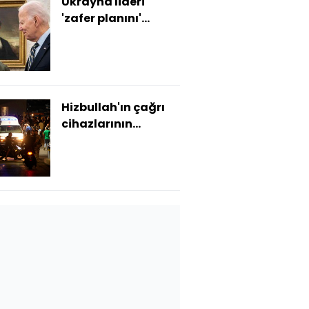
Ukrayna lideri
'zafer planını'
Biden, Trump ve
Harris'e sunacak
Hizbullah'ın çağrı
cihazlarının
patlatılması 'savaş
suçu' olabilir mi?