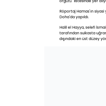
örgütü" listesinde yer alıy
Röportaj Hamas'ın siyasi
Doha'da yapıldı.
Halil el Hayya, selefi İsm
tarafından suikasta uğr
dışındaki en üst düzey yön