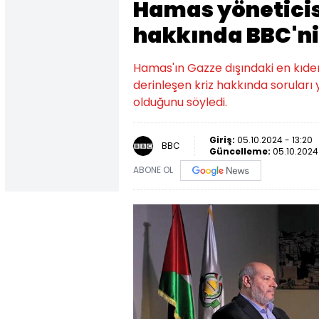
Hamas yöneticisi
hakkında BBC'nin
Hamas'ın Gazze dışındaki en kıdemli
derinleşen kriz hakkında soruları 
olduğunu söyledi.
Giriş:
05.10.2024 - 13:20
BBC
Güncelleme:
05.10.2024 
ABONE OL