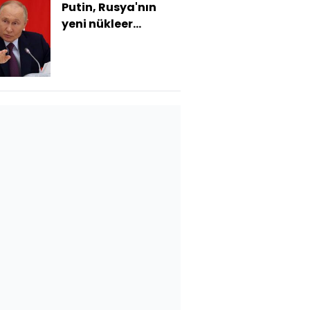
Putin, Rusya'nın
yeni nükleer
doktrinini açıkladı:
Nükleer silah
kullanım koşulları
genişliyor