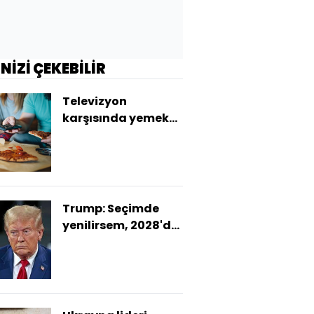
İNİZİ ÇEKEBİLİR
Televizyon
karşısında yemek
yemek gerçekten
zararlı mı?
Trump: Seçimde
yenilirsem, 2028'de
yeniden aday
olmayacağım