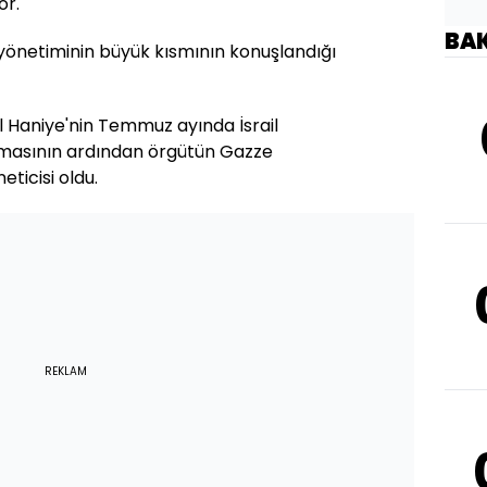
or.
BA
 yönetiminin büyük kısmının konuşlandığı
ail Haniye'nin Temmuz ayında İsrail
amasının ardından örgütün Gazze
eticisi oldu.
REKLAM