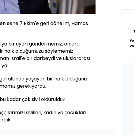
De
haf
a
bl
n sene 7 Ekim'e geri dönelim, Hamas
Ye
yaya bir uyarı göndermemiz; onlara
ve
 bir halk olduğumuzu söylememiz
an İsrail'e bir darbeydi ve uluslararası
ıydı.
işgal altında yaşayan bir halk olduğunu
pmamız gerekiyordu.
bu kadar çok sivil öldürüldü?
şçılarımızı sivilleri, kadın ve çocukları
rdık.