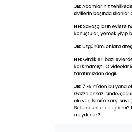
JB
: Adamlarınız tehliked
sivillerin başında silahla
HH
: Savaşçıların evlere na
konuştular, yemek yiyip bir
JB
: Üzgünüm, onlara ateş 
HH
: Girdikleri bazı evler
korkmamıştı. O videolar iş
tarafımızdan değil.
JB
: 7 Ekim'den bu yana o
Gazze enkaz içinde, çoğun
ölü var, İsrail'e karşı sa
Bütün bunlara değdi mi? 
müydünüz?