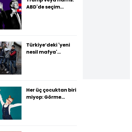
ABD'de seçim
anketlerinde kim
önde?
Türkiye’deki 'yeni
nesil mafya'
hakkında neler
biliniyor?
Her üç çocuktan biri
miyop: Görme
yetisini korumak
için ne yapmalı?