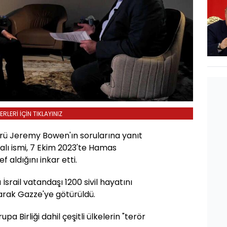
LERİ İÇİN TIKLAYINIZ
örü Jeremy Bowen'ın sorularına yanıt
alı ismi, 7 Ekim 2023'te Hamas
ef aldığını inkar etti.
İsrail vatandaşı 1200 sivil hayatını
narak Gazze'ye götürüldü.
pa Birliği dahil çeşitli ülkelerin "terör