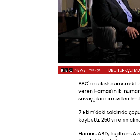
BBC TÜRKÇE HABER
BBC'nin uluslararası edit
veren Hamas'ın iki numar
savaşçılarının sivilleri hed
7 Ekim'deki saldırıda çoğu 
kaybetti, 250'si rehin alı
Hamas, ABD, İngiltere, Avru