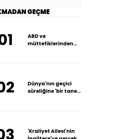
KMADAN GEÇME
01
ABD ve
müttefiklerinden
Lübnan'da 21
günlük acil ateşkes
çağrısı
02
Dünya'nın geçici
süreliğine 'bir tane
daha Ay'ı olacak'
03
'Kraliyet Ailesi'nin
İngiltere'ye gerçek