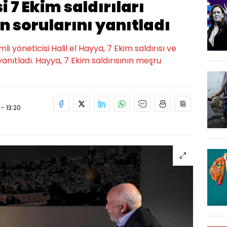
 7 Ekim saldırıları
 sorularını yanıtladı
 yöneticisi Halil el Hayya, 7 Ekim saldırısı ve
yanıtladı. Hayya, 7 Ekim saldırısının meşru
- 13:20