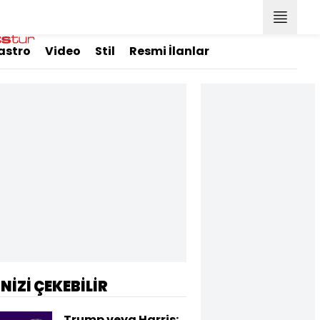
astro
Video
Stil
Resmi İlanlar
İNİZİ ÇEKEBİLİR
Trump veya Harris: