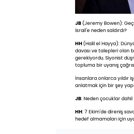
JB
(Jeremy Bowen): Geçe
İsrail'e neden saldırdı?
HH
(Halil el Hayya): Dün
davası ve talepleri olan
gerekiyordu. Siyonist düşm
topluma bir uyanış çağrıs
İnsanlara onlarca yıldır 
anlatmak için bir şey ya
JB
: Neden çocuklar dahil 
HH
: 7 Ekim'de direniş sava
hedef almamaları için uya