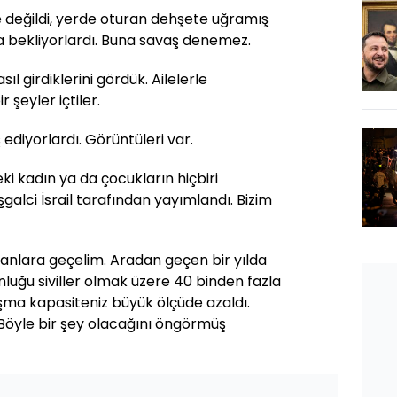
e değildi, yerde oturan dehşete uğramış
rla bekliyorlardı. Buna savaş denemez.
sıl girdiklerini gördük. Ailelerle
 şeyler içtiler.
ediyorlardı. Görüntüleri var.
deki kadın ya da çocukların hiçbiri
galci İsrail tarafından yayımlandı. Bizim
lanlara geçelim. Aradan geçen bir yılda
luğu siviller olmak üzere 40 binden fazla
vaşma kapasiteniz büyük ölçüde azaldı.
Böyle bir şey olacağını öngörmüş