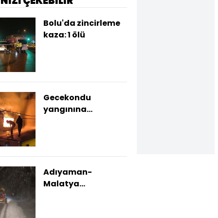
İNİZİ ÇEKEBİLİR
Bolu'da zincirleme
kaza: 1 ölü
Gecekondu
yangınına
damacanalı
müdahale
Adıyaman-
Malatya
karayolunda
ulaşıma kar engeli