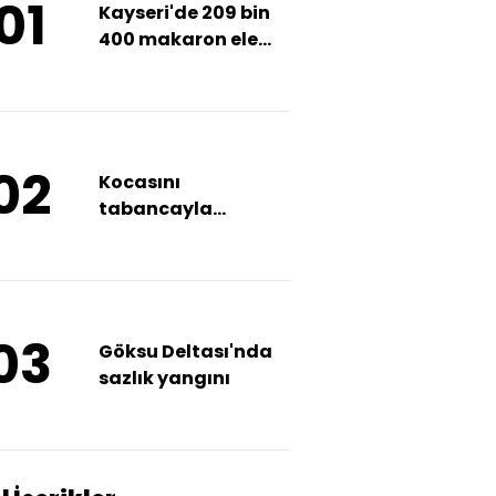
01
Kayseri'de 209 bin
400 makaron ele
geçirildi
02
Kocasını
tabancayla
öldürdü
03
Göksu Deltası'nda
sazlık yangını