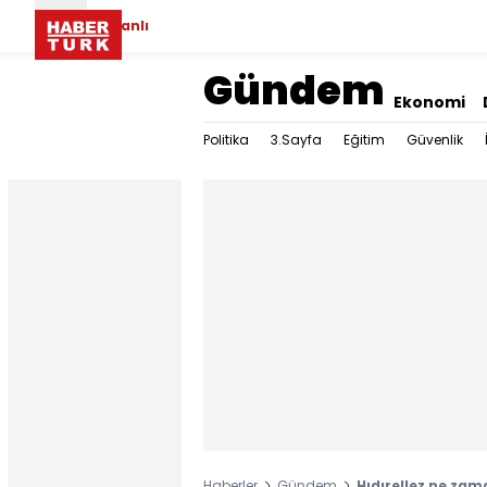
Canlı
Gündem
Ekonomi
Politika
3.Sayfa
Eğitim
Güvenlik
Haberler
Gündem
Hıdırellez ne zam