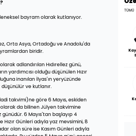
Öze
?
TÜMÜ
eleneksel bayram olarak kutlanıyor.
llez, Orta Asya, Ortadoğu ve Anadolu'da
Kay
ramlardan biridir.
De
 olarak adlandırılan Hıdırellez günü,
haf
a
ın yardımcısı olduğu düşünülen Hızır
bl
lduğuna inanılan İlyas'ın yeryüzünde
 düşünülür ve kutlanır.
K
adi takvimi)ne göre 6 Mayıs, eskiden
 olarak da bilinen Jülyen takvimine
ez günüdür. 6 Mayıs'tan başlayıp 4
 Hızır Günleri adıyla yaz mevsimini, 8
dar olan süre ise Kasım Günleri adıyla