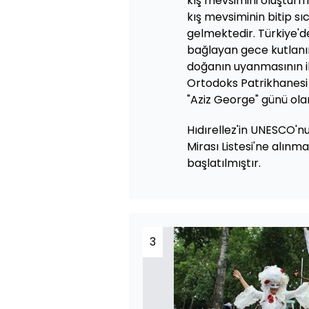
kış mevsimini oluşturm
kış mevsiminin bitip sı
gelmektedir. Türkiye'd
bağlayan gece kutlanır
doğanın uyanmasının il
Ortodoks Patrikhanesi 
"Aziz George" günü ola
Hıdırellez'in UNESCO'n
Mirası Listesi'ne alınm
başlatılmıştır.
3