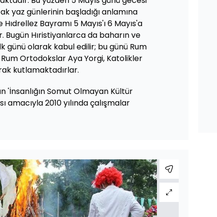
aktadır. Bu yüzden 5 Mayıs günü gecesi
cak yaz günlerinin başladığı anlamına
e Hıdrellez Bayramı 5 Mayıs'ı 6 Mayıs'a
. Bugün Hıristiyanlarca da baharın ve
k günü olarak kabul edilir; bu günü Rum
Rum Ortodokslar Aya Yorgi, Katolikler
rak kutlamaktadırlar.
un 'İnsanlığın Somut Olmayan Kültür
ası amacıyla 2010 yılında çalışmalar