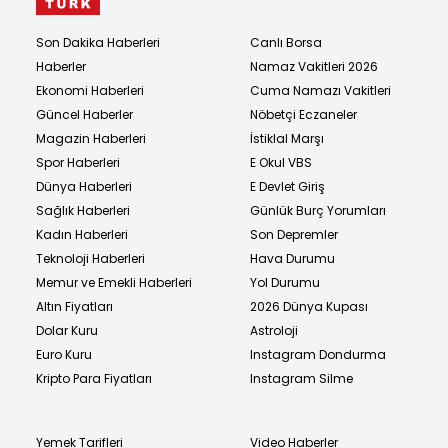
Son Dakika Haberleri
Canlı Borsa
Haberler
Namaz Vakitleri 2026
Ekonomi Haberleri
Cuma Namazı Vakitleri
Güncel Haberler
Nöbetçi Eczaneler
Magazin Haberleri
İstiklal Marşı
Spor Haberleri
E Okul VBS
Dünya Haberleri
E Devlet Giriş
Sağlık Haberleri
Günlük Burç Yorumları
Kadın Haberleri
Son Depremler
Teknoloji Haberleri
Hava Durumu
Memur ve Emekli Haberleri
Yol Durumu
Altın Fiyatları
2026 Dünya Kupası
Dolar Kuru
Astroloji
Euro Kuru
Instagram Dondurma
Kripto Para Fiyatları
Instagram Silme
Yemek Tarifleri
Video Haberler