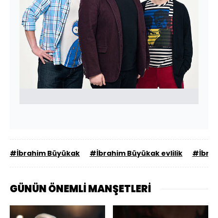
#İbrahim Büyükak
#İbrahim Büyükak evlilik
#İbrah
GÜNÜN ÖNEMLİ MANŞETLERİ