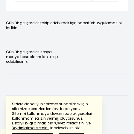
Günlük gelişmeleri takip edebilmek için habertürk uygulamasını
indirin
Günlük gelişmeleri sosyal
medya hesaplarından takip
edebilirsiniz.
Sizlere daha iyi bir hizmet sunabilmek için
sitemizde çerezlerden faydalanıyoruz.
Sitemizi kullanmaya devam ederek çerezleri
Powered by
Translate
kullanmamıza izin vermiş oluyorsunuz.
Detaylı bilgi almak için
‘Çerez Politikasını’
ve
‘Aydınlatma Metnini’
inceleyebilirsiniz.
Bu çeviride
Google Translete
kullanılmıştır.