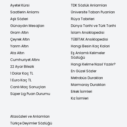
Ayetel Kürsi
TDK Sözlük Anlamları
Saatlerin Anlamı
Üniversite Taban Puanları
Aşk Sözleri
Rüya Tabirleri
Günaydın Mesajları
Dünya Tarihi ve Türk Tarihi
Gram Altın
İslam Ansiklopedisi
Çeyrek Altın
TÜBİTAK Ansiklopedisi
Yarım Altın
Hangi Besin Kaç Kalori
Ata Altın
Eş Anlamlı Kelimeler
Sözlüğü
Cumhuriyet Altını
Hangi Kelime Nasıl Yazılır?
22 Ayar Bilezik
En Güzel Sözler
1 Dolar Kaç TL
Metrobüs Durakları
1 Euro Kaç TL
Marmaray Durakları
Canlı Maç Sonuçları
Erkek İsimleri
Süper Lig Puan Durumu
Kız İsimleri
Atasözleri ve Anlamları
Türkçe Deyimler Sözlüğü