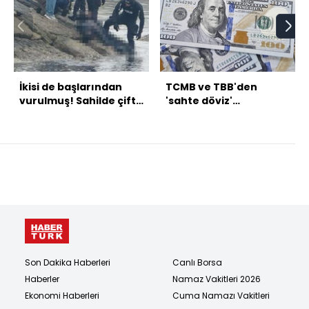
İkisi de başlarından
TCMB ve TBB'den
vurulmuş! Sahilde çifte
'sahte döviz'
vahşet!
açıklaması
Son Dakika Haberleri
Canlı Borsa
Haberler
Namaz Vakitleri 2026
Ekonomi Haberleri
Cuma Namazı Vakitleri