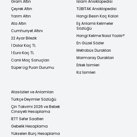
Gram Altın
İslam Ansiklopedisi
Çeyrek Altın
TÜBİTAK Ansiklopedisi
Yarım Altın
Hangi Besin Kaç Kalori
Ata Altın
Eş Anlamlı Kelimeler
Sözlüğü
Cumhuriyet Altını
Hangi Kelime Nasıl Yazılır?
22 Ayar Bilezik
En Güzel Sözler
1 Dolar Kaç TL
Metrobüs Durakları
1 Euro Kaç TL
Marmaray Durakları
Canlı Maç Sonuçları
Erkek İsimleri
Süper Lig Puan Durumu
Kız İsimleri
Atasözleri ve Anlamları
Türkçe Deyimler Sözlüğü
Çin Takvimi 2026 ve Bebek
Cinsiyeti Hesaplama
İETT Sefer Saatleri
Gebelik Hesaplama
Yükselen Burç Hesaplama