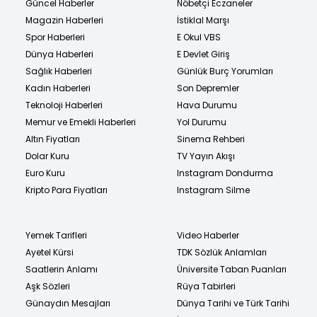
Güncel Haberler
Nöbetçi Eczaneler
Magazin Haberleri
İstiklal Marşı
Spor Haberleri
E Okul VBS
Dünya Haberleri
E Devlet Giriş
Sağlık Haberleri
Günlük Burç Yorumları
Kadın Haberleri
Son Depremler
Teknoloji Haberleri
Hava Durumu
Memur ve Emekli Haberleri
Yol Durumu
Altın Fiyatları
Sinema Rehberi
Dolar Kuru
TV Yayın Akışı
Euro Kuru
Instagram Dondurma
Kripto Para Fiyatları
Instagram Silme
Yemek Tarifleri
Video Haberler
Ayetel Kürsi
TDK Sözlük Anlamları
Saatlerin Anlamı
Üniversite Taban Puanları
Aşk Sözleri
Rüya Tabirleri
Günaydın Mesajları
Dünya Tarihi ve Türk Tarihi