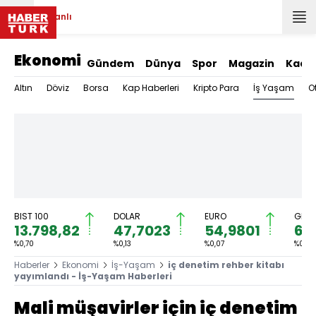
Canlı
Ekonomi
Gündem
Dünya
Spor
Magazin
Kadı
İş Yaşam
Altın
Döviz
Borsa
Kap Haberleri
Kripto Para
O
BIST 100
DOLAR
EURO
GRAM
13.798,82
47,7023
54,9801
6.
%0,70
%0,13
%0,07
%0,27
Haberler
Ekonomi
İş-Yaşam
iç denetim rehber kitabı
yayımlandı - İş-Yaşam Haberleri
Mali müşavirler için iç denetim