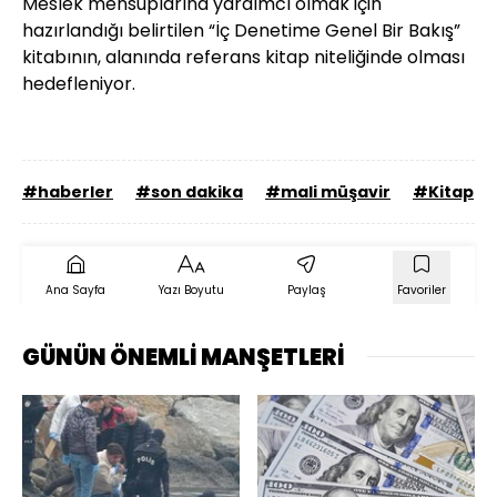
Meslek mensuplarına yardımcı olmak için
hazırlandığı belirtilen “İç Denetime Genel Bir Bakış”
kitabının, alanında referans kitap niteliğinde olması
hedefleniyor.
#haberler
#son dakika
#mali müşavir
#Kitap
Ana Sayfa
Yazı Boyutu
Paylaş
Favoriler
GÜNÜN ÖNEMLİ MANŞETLERİ