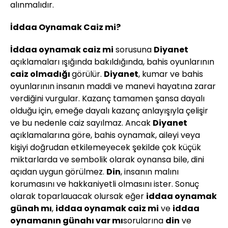
alınmalıdır.
İddaa Oynamak Caiz mi?
İddaa oynamak caiz mi
sorusuna
Diyanet
açıklamaları ışığında bakıldığında, bahis oyunlarının
caiz olmadığı
görülür.
Diyanet
, kumar ve bahis
oyunlarının insanın maddi ve manevi hayatına zarar
verdiğini vurgular. Kazanç tamamen şansa dayalı
olduğu için, emeğe dayalı kazanç anlayışıyla çelişir
ve bu nedenle caiz sayılmaz. Ancak
Diyanet
açıklamalarına göre, bahis oynamak, aileyi veya
kişiyi doğrudan etkilemeyecek şekilde çok küçük
miktarlarda ve sembolik olarak oynansa bile, dini
açıdan uygun görülmez.
Din
, insanın malını
korumasını ve hakkaniyetli olmasını ister. Sonuç
olarak toparlauacak olursak eğer
iddaa oynamak
günah mı
,
iddaa oynamak caiz mi
ve
iddaa
oynamanın günahı var mı
sorularına
din
ve