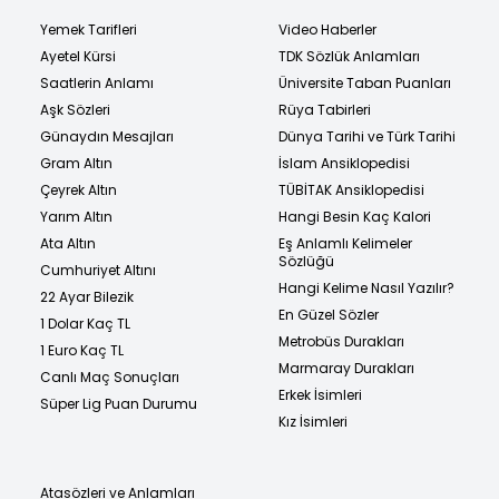
Yemek Tarifleri
Video Haberler
Ayetel Kürsi
TDK Sözlük Anlamları
Saatlerin Anlamı
Üniversite Taban Puanları
Aşk Sözleri
Rüya Tabirleri
Günaydın Mesajları
Dünya Tarihi ve Türk Tarihi
Gram Altın
İslam Ansiklopedisi
Çeyrek Altın
TÜBİTAK Ansiklopedisi
Yarım Altın
Hangi Besin Kaç Kalori
Ata Altın
Eş Anlamlı Kelimeler
Sözlüğü
Cumhuriyet Altını
Hangi Kelime Nasıl Yazılır?
22 Ayar Bilezik
En Güzel Sözler
1 Dolar Kaç TL
Metrobüs Durakları
1 Euro Kaç TL
Marmaray Durakları
Canlı Maç Sonuçları
Erkek İsimleri
Süper Lig Puan Durumu
Kız İsimleri
Atasözleri ve Anlamları