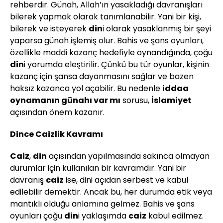
rehberdir. Günah, Allah’ın yasakladığı davranışları
bilerek yapmak olarak tanımlanabilir. Yani bir kişi,
bilerek ve isteyerek
din
i olarak yasaklanmış bir şeyi
yaparsa günah işlemiş olur. Bahis ve şans oyunları,
özellikle maddi kazanç hedefiyle oynandığında, çoğu
din
i yorumda eleştirilir. Çünkü bu tür oyunlar, kişinin
kazanç için şansa dayanmasını sağlar ve bazen
haksız kazanca yol açabilir. Bu nedenle
iddaa
oynamanın günahı var mı
sorusu,
İslamiyet
açısından önem kazanır.
Dince Caizlik Kavramı
Caiz
,
din
açısından yapılmasında sakınca olmayan
durumlar için kullanılan bir kavramdır. Yani bir
davranış
caiz
ise, dini açıdan serbest ve kabul
edilebilir demektir. Ancak bu, her durumda etik veya
mantıklı olduğu anlamına gelmez. Bahis ve şans
oyunları çoğu
din
i yaklaşımda
caiz
kabul edilmez.