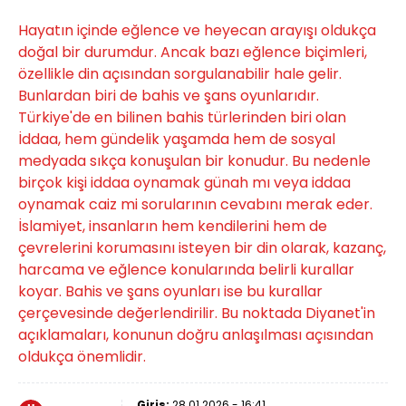
Hayatın içinde eğlence ve heyecan arayışı oldukça
doğal bir durumdur. Ancak bazı eğlence biçimleri,
özellikle din açısından sorgulanabilir hale gelir.
Bunlardan biri de bahis ve şans oyunlarıdır.
Türkiye'de en bilinen bahis türlerinden biri olan
İddaa, hem gündelik yaşamda hem de sosyal
medyada sıkça konuşulan bir konudur. Bu nedenle
birçok kişi iddaa oynamak günah mı veya iddaa
oynamak caiz mi sorularının cevabını merak eder.
İslamiyet, insanların hem kendilerini hem de
çevrelerini korumasını isteyen bir din olarak, kazanç,
harcama ve eğlence konularında belirli kurallar
koyar. Bahis ve şans oyunları ise bu kurallar
çerçevesinde değerlendirilir. Bu noktada Diyanet'in
açıklamaları, konunun doğru anlaşılması açısından
oldukça önemlidir.
Giriş:
28.01.2026 - 16:41