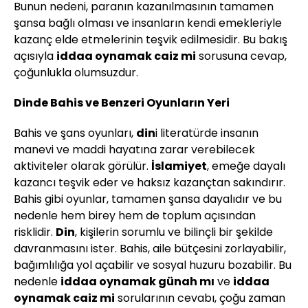
Bunun nedeni, paranın kazanılmasının tamamen
şansa bağlı olması ve insanların kendi emekleriyle
kazanç elde etmelerinin teşvik edilmesidir. Bu bakış
açısıyla
iddaa oynamak caiz mi
sorusuna cevap,
çoğunlukla olumsuzdur.
Dinde Bahis ve Benzeri Oyunların Yeri
Bahis ve şans oyunları,
din
i literatürde insanın
manevi ve maddi hayatına zarar verebilecek
aktiviteler olarak görülür.
İslamiyet
, emeğe dayalı
kazancı teşvik eder ve haksız kazançtan sakındırır.
Bahis gibi oyunlar, tamamen şansa dayalıdır ve bu
nedenle hem birey hem de toplum açısından
risklidir.
Din
, kişilerin sorumlu ve bilinçli bir şekilde
davranmasını ister. Bahis, aile bütçesini zorlayabilir,
bağımlılığa yol açabilir ve sosyal huzuru bozabilir. Bu
nedenle
iddaa oynamak günah mı
ve
iddaa
oynamak caiz mi
sorularının cevabı, çoğu zaman