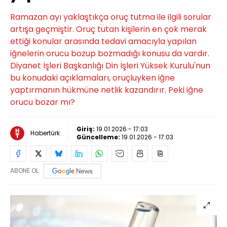
Ramazan ayı yaklaştıkça oruç tutma ile ilgili sorular
artışa geçmiştir. Oruç tutan kişilerin en çok merak
ettiği konular arasında tedavi amacıyla yapılan
iğnelerin orucu bozup bozmadığı konusu da vardır.
Diyanet İşleri Başkanlığı Din İşleri Yüksek Kurulu'nun
bu konudaki açıklamaları, oruçluyken iğne
yaptırmanın hükmüne netlik kazandırır. Peki iğne
orucu bozar mı?
Giriş:
19.01.2026 - 17:03
Habertürk
Güncelleme:
19.01.2026 - 17:03
ABONE OL