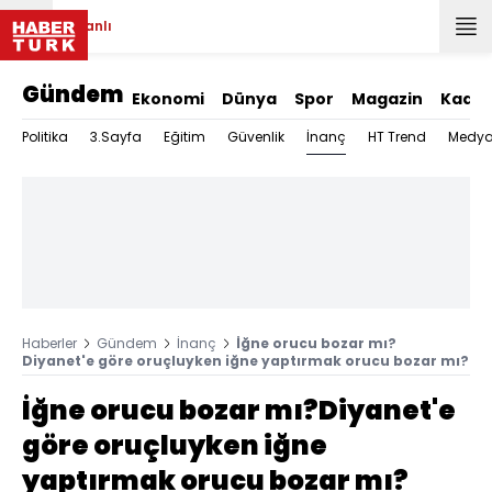
Canlı
Gündem
Ekonomi
Dünya
Spor
Magazin
Kadın
İnanç
Politika
3.Sayfa
Eğitim
Güvenlik
HT Trend
Medy
Haberler
Gündem
İnanç
İğne orucu bozar mı?
Diyanet'e göre oruçluyken iğne yaptırmak orucu bozar mı?
İğne orucu bozar mı?Diyanet'e
göre oruçluyken iğne
yaptırmak orucu bozar mı?