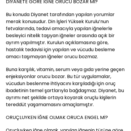
DİYANETE GÖRE İĞNE ORUCU BOZAR MI?
Bu konuda Diyanet tarafından yapılan yorumlar
merak konusudur. Din İşleri Yüksek Kurulu’nun
fetvalarında, tedavi amacıyla yapılan iğnelerle
besleyici nitelik taşıyan iğneler arasında açık bir
ayrım yapılmıştır. Kurulun açıklamasına göre,
hastalık tedavisi için yapılan ve vücudu besleme
amacı taşımayan iğneler orucu bozmaz.
Buna karşılık, vitamin, serum veya gıda yerine geçen
enjeksiyonlar orucu bozar. Bu tür uygulamalar,
vücudun beslenme ihtiyacını karşıladığı için oruç
ibadetinin temel şartlarıyla bağdaşmaz. Diyanet, bu
ayrımı net şekilde ortaya koyarak oruçlu kişilerin
tereddüt yaşamamasını amaçlamıştır.
ORUÇLUYKEN İĞNE OLMAK ORUCA ENGEL Mİ?
Oruçluyken iğne olmak, yapılan iğnenin türüne göre