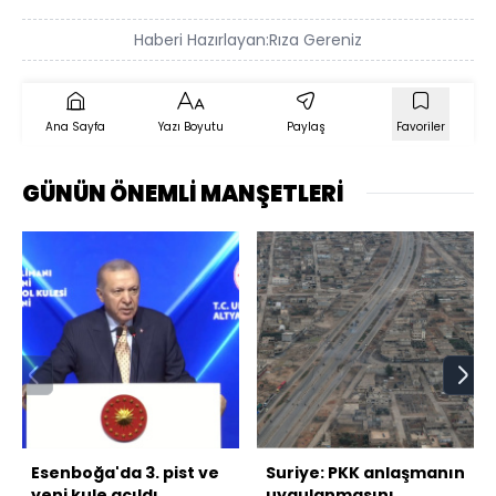
Haberi Hazırlayan:
Rıza Gereniz
Ana Sayfa
Yazı Boyutu
Paylaş
Favoriler
GÜNÜN ÖNEMLİ MANŞETLERİ
Esenboğa'da 3. pist ve
Suriye: PKK anlaşmanın
yeni kule açıldı
uygulanmasını