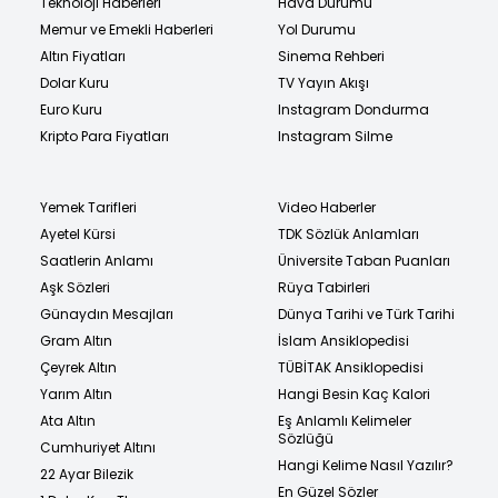
Teknoloji Haberleri
Hava Durumu
Memur ve Emekli Haberleri
Yol Durumu
Altın Fiyatları
Sinema Rehberi
Dolar Kuru
TV Yayın Akışı
Euro Kuru
Instagram Dondurma
Kripto Para Fiyatları
Instagram Silme
Yemek Tarifleri
Video Haberler
Ayetel Kürsi
TDK Sözlük Anlamları
Saatlerin Anlamı
Üniversite Taban Puanları
Aşk Sözleri
Rüya Tabirleri
Günaydın Mesajları
Dünya Tarihi ve Türk Tarihi
Gram Altın
İslam Ansiklopedisi
Çeyrek Altın
TÜBİTAK Ansiklopedisi
Yarım Altın
Hangi Besin Kaç Kalori
Ata Altın
Eş Anlamlı Kelimeler
Sözlüğü
Cumhuriyet Altını
Hangi Kelime Nasıl Yazılır?
22 Ayar Bilezik
En Güzel Sözler