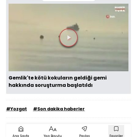
Videoyu
Oynat
Gemlik'te kötü kokuların geldiği gemi
hakkında soruşturma başlatıldı
#Yozgat
#Son dakika haberler
Ana Sayfa
Yazı Boyutu
Paylaş
Favoriler