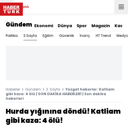
Canlı
Gündem
Ekonomi
Dünya
Spor
Magazin
Kadın
3.Sayfa
Politika
Eğitim
Güvenlik
İnanç
HT Trend
Medy
Haberler
Gündem
3. Sayfa
Yozgat haberler: Katliam
gibi kaza: 4 ölü | SON DAKİKA HABERLERİ | Son dakika
haberleri
Hurda yığınına döndü! Katliam
gibi kaza: 4 ölü!