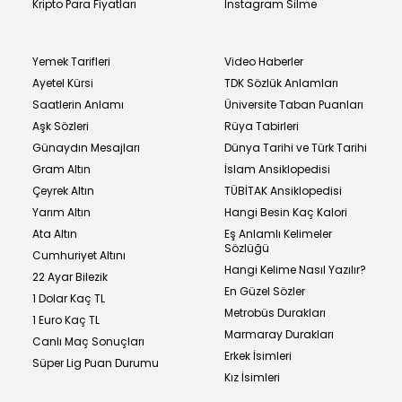
Kripto Para Fiyatları
Instagram Silme
Yemek Tarifleri
Video Haberler
Ayetel Kürsi
TDK Sözlük Anlamları
Saatlerin Anlamı
Üniversite Taban Puanları
Aşk Sözleri
Rüya Tabirleri
Günaydın Mesajları
Dünya Tarihi ve Türk Tarihi
Gram Altın
İslam Ansiklopedisi
Çeyrek Altın
TÜBİTAK Ansiklopedisi
Yarım Altın
Hangi Besin Kaç Kalori
Ata Altın
Eş Anlamlı Kelimeler
Sözlüğü
Cumhuriyet Altını
Hangi Kelime Nasıl Yazılır?
22 Ayar Bilezik
En Güzel Sözler
1 Dolar Kaç TL
Metrobüs Durakları
1 Euro Kaç TL
Marmaray Durakları
Canlı Maç Sonuçları
Erkek İsimleri
Süper Lig Puan Durumu
Kız İsimleri