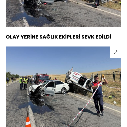
Yüklendi
:
28.71%
Sesi
Oynatma
720
Aç
Hızı
OLAY YERİNE SAĞLIK EKİPLERİ SEVK EDİLDİ