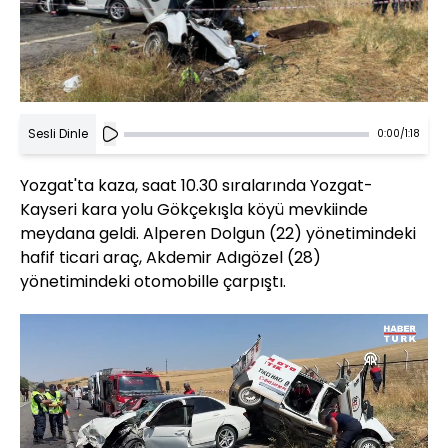
Sesli Dinle
0:00
/
1:18
Yozgat'ta kaza, saat 10.30 sıralarında Yozgat-
Kayseri kara yolu Gökçekışla köyü mevkiinde
meydana geldi. Alperen Dolgun (22) yönetimindeki
hafif ticari araç, Akdemir Adıgözel (28)
yönetimindeki otomobille çarpıştı.