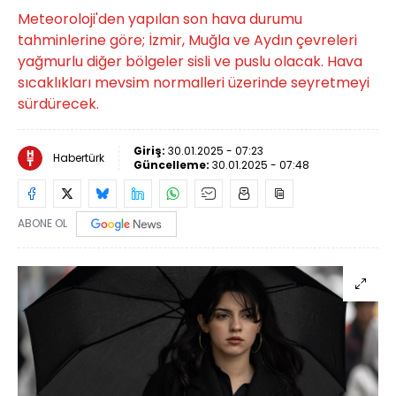
Meteoroloji'den yapılan son hava durumu
tahminlerine göre; İzmir, Muğla ve Aydın çevreleri
yağmurlu diğer bölgeler sisli ve puslu olacak. Hava
sıcaklıkları mevsim normalleri üzerinde seyretmeyi
sürdürecek.
Giriş:
30.01.2025 - 07:23
Habertürk
Güncelleme:
30.01.2025 - 07:48
ABONE OL