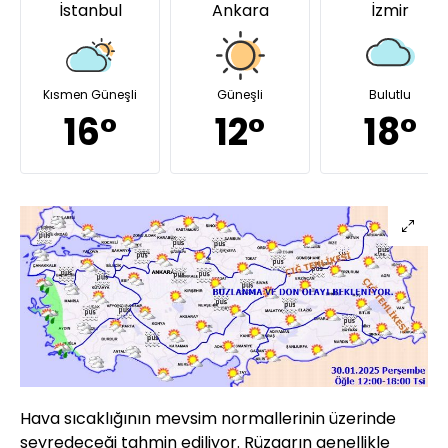
İstanbul
Ankara
İzmir
Kısmen Güneşli
Güneşli
Bulutlu
16°
12°
18°
Hava sıcaklığının mevsim normallerinin üzerinde
seyredeceği tahmin ediliyor. Rüzgarın genellikle