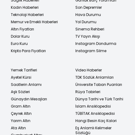
Sağlık Haberleri
Günlük Burç Yorumları
Kadın Haberleri
Son Depremler
Teknoloji Haberleri
Hava Durumu
Memur ve Emekli Haberleri
Yol Durumu
Altın Fiyatları
Sinema Rehberi
Dolar Kuru
TV Yayın Akışı
Euro Kuru
Instagram Dondurma
Kripto Para Fiyatları
Instagram Silme
Yemek Tarifleri
Video Haberler
Ayetel Kürsi
TDK Sözlük Anlamları
Saatlerin Anlamı
Üniversite Taban Puanları
Aşk Sözleri
Rüya Tabirleri
Günaydın Mesajları
Dünya Tarihi ve Türk Tarihi
Gram Altın
İslam Ansiklopedisi
Çeyrek Altın
TÜBİTAK Ansiklopedisi
Yarım Altın
Hangi Besin Kaç Kalori
Ata Altın
Eş Anlamlı Kelimeler
Sözlüğü