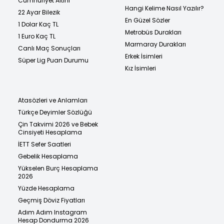
Cumhuriyet Altını
Hangi Kelime Nasıl Yazılır?
22 Ayar Bilezik
En Güzel Sözler
1 Dolar Kaç TL
Metrobüs Durakları
1 Euro Kaç TL
Marmaray Durakları
Canlı Maç Sonuçları
Erkek İsimleri
Süper Lig Puan Durumu
Kız İsimleri
Atasözleri ve Anlamları
Türkçe Deyimler Sözlüğü
Çin Takvimi 2026 ve Bebek
Cinsiyeti Hesaplama
İETT Sefer Saatleri
Gebelik Hesaplama
Yükselen Burç Hesaplama
2026
Yüzde Hesaplama
Geçmiş Döviz Fiyatları
Adım Adım Instagram
Hesap Dondurma 2026