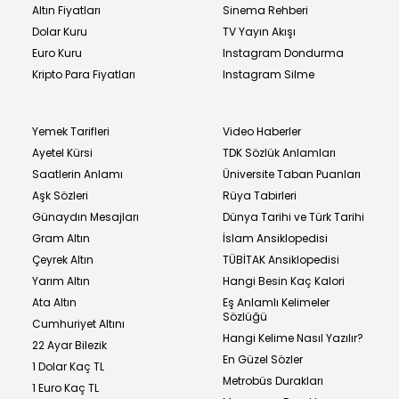
Altın Fiyatları
Sinema Rehberi
Dolar Kuru
TV Yayın Akışı
Euro Kuru
Instagram Dondurma
Kripto Para Fiyatları
Instagram Silme
Yemek Tarifleri
Video Haberler
Ayetel Kürsi
TDK Sözlük Anlamları
Saatlerin Anlamı
Üniversite Taban Puanları
Aşk Sözleri
Rüya Tabirleri
Günaydın Mesajları
Dünya Tarihi ve Türk Tarihi
Gram Altın
İslam Ansiklopedisi
Çeyrek Altın
TÜBİTAK Ansiklopedisi
Yarım Altın
Hangi Besin Kaç Kalori
Ata Altın
Eş Anlamlı Kelimeler
Sözlüğü
Cumhuriyet Altını
Hangi Kelime Nasıl Yazılır?
22 Ayar Bilezik
En Güzel Sözler
1 Dolar Kaç TL
Metrobüs Durakları
1 Euro Kaç TL