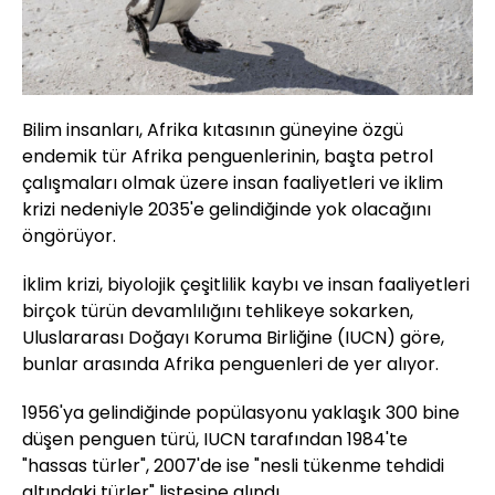
Bilim insanları, Afrika kıtasının güneyine özgü
endemik tür Afrika penguenlerinin, başta petrol
çalışmaları olmak üzere insan faaliyetleri ve iklim
krizi nedeniyle 2035'e gelindiğinde yok olacağını
öngörüyor.
İklim krizi, biyolojik çeşitlilik kaybı ve insan faaliyetleri
birçok türün devamlılığını tehlikeye sokarken,
Uluslararası Doğayı Koruma Birliğine (IUCN) göre,
bunlar arasında Afrika penguenleri de yer alıyor.
1956'ya gelindiğinde popülasyonu yaklaşık 300 bine
düşen penguen türü, IUCN tarafından 1984'te
"hassas türler", 2007'de ise "nesli tükenme tehdidi
altındaki türler" listesine alındı.