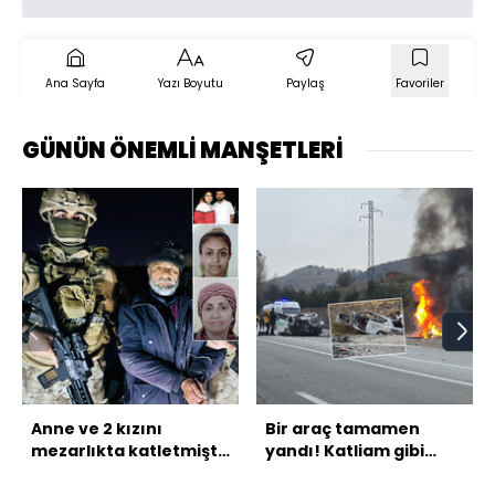
Ana Sayfa
Yazı Boyutu
Paylaş
Favoriler
GÜNÜN ÖNEMLİ MANŞETLERİ
Anne ve 2 kızını
Bir araç tamamen
mezarlıkta katletmişti!
yandı! Katliam gibi
Cani, oyukta
kaza: 5 ölü!