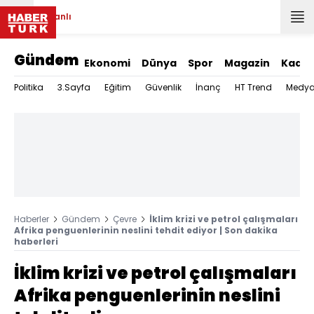
Canlı
Gündem
Ekonomi
Dünya
Spor
Magazin
Kadın
Politika
3.Sayfa
Eğitim
Güvenlik
İnanç
HT Trend
Medy
Haberler
Gündem
Çevre
İklim krizi ve petrol çalışmaları
Afrika penguenlerinin neslini tehdit ediyor | Son dakika
haberleri
İklim krizi ve petrol çalışmaları
Afrika penguenlerinin neslini