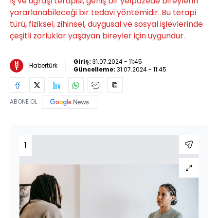
İş ve uğraşı terapisi, geniş bir yelpazede bireylerin
yararlanabileceği bir tedavi yöntemidir. Bu terapi
türü, fiziksel, zihinsel, duygusal ve sosyal işlevlerinde
çeşitli zorluklar yaşayan bireyler için uygundur.
Giriş:
31.07.2024 - 11:45
Habertürk
Güncelleme:
31.07.2024 - 11:45
ABONE OL
1