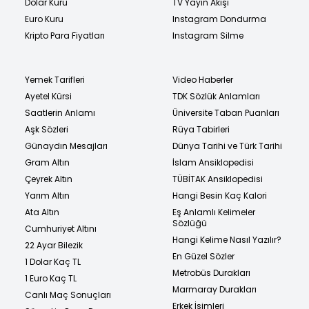
Dolar Kuru
TV Yayın Akışı
Euro Kuru
Instagram Dondurma
Kripto Para Fiyatları
Instagram Silme
Yemek Tarifleri
Video Haberler
Ayetel Kürsi
TDK Sözlük Anlamları
Saatlerin Anlamı
Üniversite Taban Puanları
Aşk Sözleri
Rüya Tabirleri
Günaydın Mesajları
Dünya Tarihi ve Türk Tarihi
Gram Altın
İslam Ansiklopedisi
Çeyrek Altın
TÜBİTAK Ansiklopedisi
Yarım Altın
Hangi Besin Kaç Kalori
Ata Altın
Eş Anlamlı Kelimeler
Sözlüğü
Cumhuriyet Altını
Hangi Kelime Nasıl Yazılır?
22 Ayar Bilezik
En Güzel Sözler
1 Dolar Kaç TL
Metrobüs Durakları
1 Euro Kaç TL
Marmaray Durakları
Canlı Maç Sonuçları
Erkek İsimleri