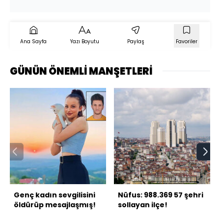
Ana Sayfa
Yazı Boyutu
Paylaş
Favoriler
GÜNÜN ÖNEMLİ MANŞETLERİ
Genç kadın sevgilisini
Nüfus: 988.369 57 şehri
öldürüp mesajlaşmış!
sollayan ilçe!