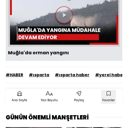
Videoyu
Oynat
Muğla'da orman yangını
#HABER
#ısparta
#ısparta haber
#yerel haber
Ana Sayfa
Yazı Boyutu
Paylaş
Favoriler
GÜNÜN ÖNEMLİ MANŞETLERİ