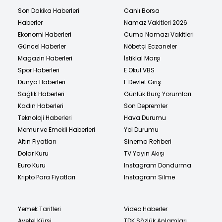
Son Dakika Haberleri
Canlı Borsa
Haberler
Namaz Vakitleri 2026
Ekonomi Haberleri
Cuma Namazı Vakitleri
Güncel Haberler
Nöbetçi Eczaneler
Magazin Haberleri
İstiklal Marşı
Spor Haberleri
E Okul VBS
Dünya Haberleri
E Devlet Giriş
Sağlık Haberleri
Günlük Burç Yorumları
Kadın Haberleri
Son Depremler
Teknoloji Haberleri
Hava Durumu
Memur ve Emekli Haberleri
Yol Durumu
Altın Fiyatları
Sinema Rehberi
Dolar Kuru
TV Yayın Akışı
Euro Kuru
Instagram Dondurma
Kripto Para Fiyatları
Instagram Silme
Yemek Tarifleri
Video Haberler
Ayetel Kürsi
TDK Sözlük Anlamları