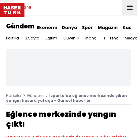
Canlı
Gündem
Ekonomi
Dünya
Spor
Magazin
Kadın
Politika
3.Sayfa
Eğitim
Güvenlik
İnanç
HT Trend
Medy
Haberler
Gündem
Isparta'da eğlence merkezinde çıkan
yangın hasara yol açtı - Güncel haberler
Eğlence merkezinde yangın
çıktı