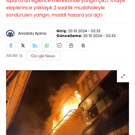
Isparta'da eğlence merkezinde yangın çıktı. İtfaiye
ekiplerince yaklaşık 2 saatlik müdahaleyle
söndürülen yangın, maddi hasara yol açtı
Giriş:
20.10.2024 - 02:32
Anadolu Ajansı
Güncelleme:
20.10.2024 - 02:32
ABONE OL