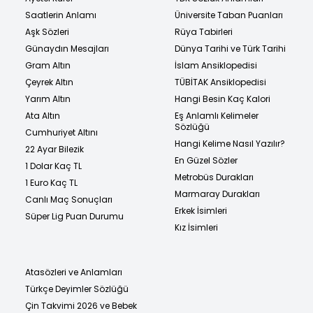
Saatlerin Anlamı
Üniversite Taban Puanları
Aşk Sözleri
Rüya Tabirleri
Günaydın Mesajları
Dünya Tarihi ve Türk Tarihi
Gram Altın
İslam Ansiklopedisi
Çeyrek Altın
TÜBİTAK Ansiklopedisi
Yarım Altın
Hangi Besin Kaç Kalori
Ata Altın
Eş Anlamlı Kelimeler
Sözlüğü
Cumhuriyet Altını
Hangi Kelime Nasıl Yazılır?
22 Ayar Bilezik
En Güzel Sözler
1 Dolar Kaç TL
Metrobüs Durakları
1 Euro Kaç TL
Marmaray Durakları
Canlı Maç Sonuçları
Erkek İsimleri
Süper Lig Puan Durumu
Kız İsimleri
Atasözleri ve Anlamları
Türkçe Deyimler Sözlüğü
Çin Takvimi 2026 ve Bebek