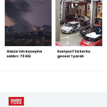
Gazze'nin kuzeyine
Esenyurt'ta korku
saldırı: 73 ölü
gecesi: 1 yaralı