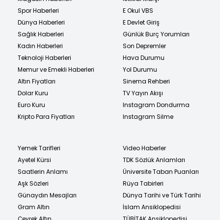
Spor Haberleri
E Okul VBS
Dünya Haberleri
E Devlet Giriş
Sağlık Haberleri
Günlük Burç Yorumları
Kadın Haberleri
Son Depremler
Teknoloji Haberleri
Hava Durumu
Memur ve Emekli Haberleri
Yol Durumu
Altın Fiyatları
Sinema Rehberi
Dolar Kuru
TV Yayın Akışı
Euro Kuru
Instagram Dondurma
Kripto Para Fiyatları
Instagram Silme
Yemek Tarifleri
Video Haberler
Ayetel Kürsi
TDK Sözlük Anlamları
Saatlerin Anlamı
Üniversite Taban Puanları
Aşk Sözleri
Rüya Tabirleri
Günaydın Mesajları
Dünya Tarihi ve Türk Tarihi
Gram Altın
İslam Ansiklopedisi
Çeyrek Altın
TÜBİTAK Ansiklopedisi