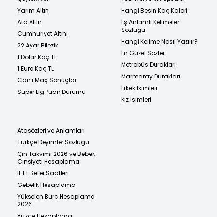
Yarım Altın
Hangi Besin Kaç Kalori
Ata Altın
Eş Anlamlı Kelimeler
Sözlüğü
Cumhuriyet Altını
Hangi Kelime Nasıl Yazılır?
22 Ayar Bilezik
En Güzel Sözler
1 Dolar Kaç TL
Metrobüs Durakları
1 Euro Kaç TL
Marmaray Durakları
Canlı Maç Sonuçları
Erkek İsimleri
Süper Lig Puan Durumu
Kız İsimleri
Atasözleri ve Anlamları
Türkçe Deyimler Sözlüğü
Çin Takvimi 2026 ve Bebek
Cinsiyeti Hesaplama
İETT Sefer Saatleri
Gebelik Hesaplama
Yükselen Burç Hesaplama
2026
Yüzde Hesaplama