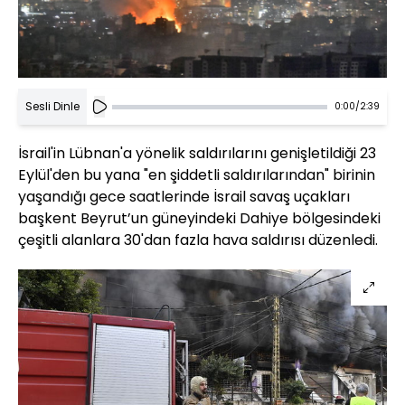
Sesli Dinle
0:00
/
2:39
İsrail'in Lübnan'a yönelik saldırılarını genişletildiği 23
Eylül'den bu yana "en şiddetli saldırılarından" birinin
yaşandığı gece saatlerinde İsrail savaş uçakları
başkent Beyrut’un güneyindeki Dahiye bölgesindeki
çeşitli alanlara 30'dan fazla hava saldırısı düzenledi.