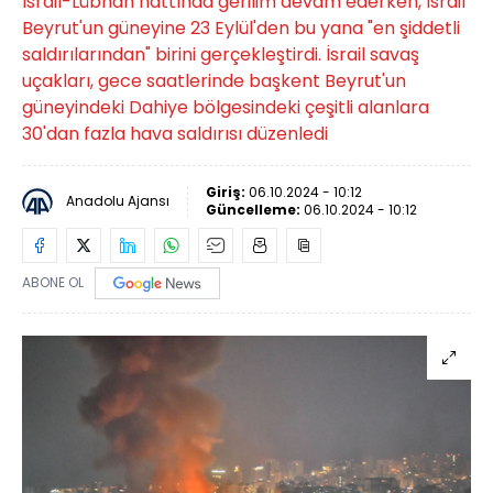
İsrail-Lübnan hattında gerilim devam ederken, İsrail
Beyrut'un güneyine 23 Eylül'den bu yana "en şiddetli
saldırılarından" birini gerçekleştirdi. İsrail savaş
uçakları, gece saatlerinde başkent Beyrut'un
güneyindeki Dahiye bölgesindeki çeşitli alanlara
30'dan fazla hava saldırısı düzenledi
Giriş:
06.10.2024 - 10:12
Anadolu Ajansı
Güncelleme:
06.10.2024 - 10:12
ABONE OL