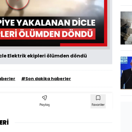
Videoyu
Oynat
cle Elektrik ekipleri ölümden döndü
berler
#Son dakika haberler
Paylaş
Favoriler
ERİ