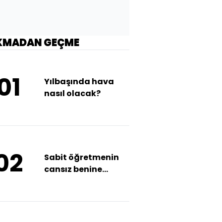
KMADAN GEÇME
01
Yılbaşında hava
nasıl olacak?
02
Sabit öğretmenin
cansız benine
ulaşıldı