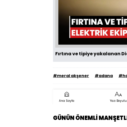
Fırtına ve tipiye yakalanan Di
#meral akşener
#adana
#ha
Ana Sayfa
Yazı Boyutu
GÜNÜN ÖNEMLİ MANŞETL