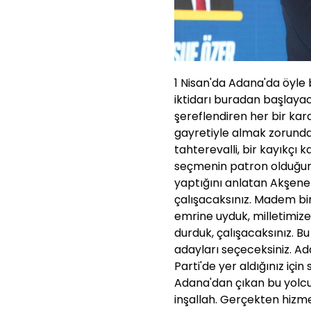
1 Nisan'da Adana'da öyle b
iktidarı buradan başlayaca
şereflendiren her bir karde
gayretiyle almak zorundayı
tahterevalli, bir kayıkçı 
seçmenin patron olduğunu 
yaptığını anlatan Akşener
çalışacaksınız. Madem bir 
emrine uyduk, milletimize
durduk, çalışacaksınız. Bu
adayları seçeceksiniz. Ad
Parti'de yer aldığınız içi
Adana'dan çıkan bu yolcul
inşallah. Gerçekten hizmet