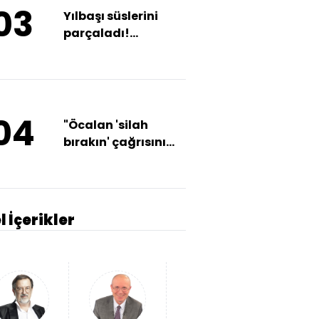
03
Yılbaşı süslerini
parçaladı!
Gözaltında
04
"Öcalan 'silah
bırakın' çağrısını
İmralı'dan yapsın"
l İçerikler