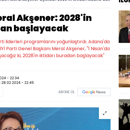
İLG
Meral Akşener: 2028'in
dan başlayacak
rti liderleri programlarını yoğunlaştırdı. Adana'da
Yİ Parti Genel Başkanı Meral Akşener, "1 Nisan'da
acağız ki, 2028'in iktidarı buradan başlayacak"
024 - 22:34
:
28.02.2024 - 22:45
ABONE OL