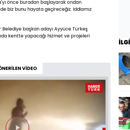
na'yı önce buradan başlayarak ondan
'de biz bunu hayata geçireceğiz. İddiamız
ir Belediye başkan adayı Ayyüce Türkeş
da kentte yapacağı hizmet ve projeleri
İLG
ÖNERİLEN VİDEO