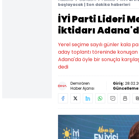
başlayacak | Son dakika haberleri
İYİ Parti Lideri 
iktidarı Adana'
Yerel seçime sayılı günler kala pa
aday toplantı töreninde konuşan İ
Adana'da öyle bir sonuçla karşılaş
dedi
Demirören
Giriş:
28.02.2
Haber Ajansı
Güncelleme