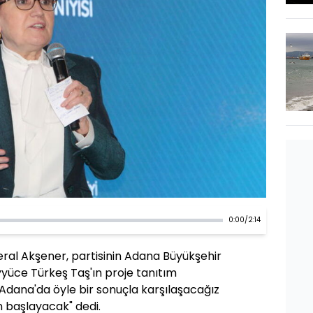
0:00
/
2:14
eral Akşener, partisinin Adana Büyükşehir
yüce Türkeş Taş'ın proje tanıtım
a Adana'da öyle bir sonuçla karşılaşacağız
an başlayacak" dedi.