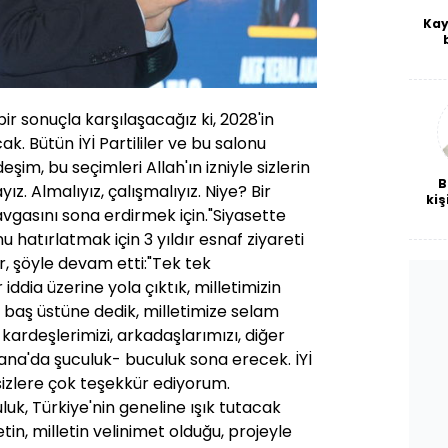
Kay
De
haf
a
bl
ir sonuçla karşılaşacağız ki, 2028'in
k. Bütün İYİ Partililer ve bu salonu
şim, bu seçimleri Allah'ın izniyle sizlerin
B
z. Almalıyız, çalışmalıyız. Niye? Bir
kiş
kavgasını sona erdirmek için."Siyasette
hatırlatmak için 3 yıldır esnaf ziyareti
, şöyle devam etti:"Tek tek
iddia üzerine yola çıktık, milletimizin
 baş üstüne dedik, milletimize selam
 kardeşlerimizi, arkadaşlarımızı, diğer
ana'da şuculuk- buculuk sona erecek. İYİ
n sizlere çok teşekkür ediyorum.
uk, Türkiye'nin geneline ışık tutacak
in, milletin velinimet olduğu, projeyle