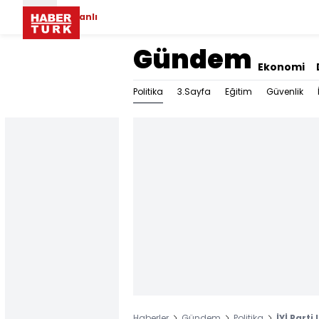
Canlı
Gündem
Ekonomi
Politika
3.Sayfa
Eğitim
Güvenlik
Haberler
Gündem
Politika
İYİ Parti