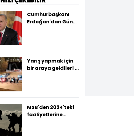
İNİZİ ÇEKEBİLİR
Cumhurbaşkanı
Erdoğan'dan Güney
Kore'ye taziye
mesajı
Yarış yapmak için
bir araya geldiler! 11
sürücüye ceza
yağdı
MSB'den 2024'teki
faaliyetlerine
yönelik paylaşım