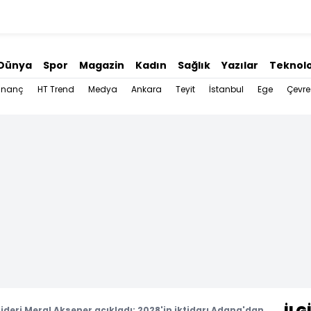
Dünya
Spor
Magazin
Kadın
Sağlık
Yazılar
Teknolo
İnanç
HT Trend
Medya
Ankara
Teyit
İstanbul
Ege
Çevre
 Lideri Meral Akşener açıkladı: 2028'in iktidarı Adana'dan