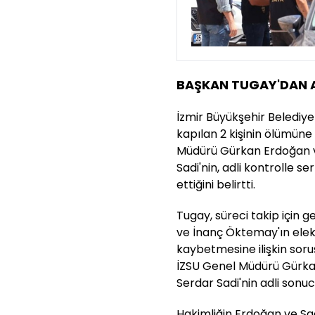
BAŞKAN TUGAY'DAN 
İzmir Büyükşehir Belediye
kapılan 2 kişinin ölümüne 
Müdürü Gürkan Erdoğan v
Sadi'nin, adli kontrolle s
ettiğini belirtti.
Tugay, süreci takip için g
ve İnanç Öktemay'ın elekt
kaybetmesine ilişkin sor
İZSU Genel Müdürü Gürka
Serdar Sadi'nin adli sonu
Hakimliğin Erdoğan ve Sadi