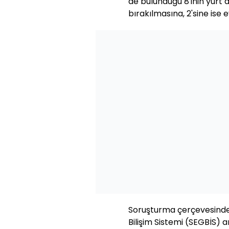
de bulunduğu 8'inin yurt d
bırakılmasına, 2'sine ise 
Soruşturma çerçevesinde
Bilişim Sistemi (SEGBİS) ara