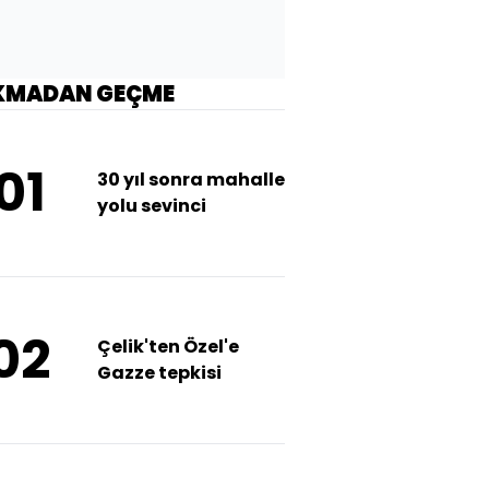
KMADAN GEÇME
01
30 yıl sonra mahalle
yolu sevinci
02
Çelik'ten Özel'e
Gazze tepkisi