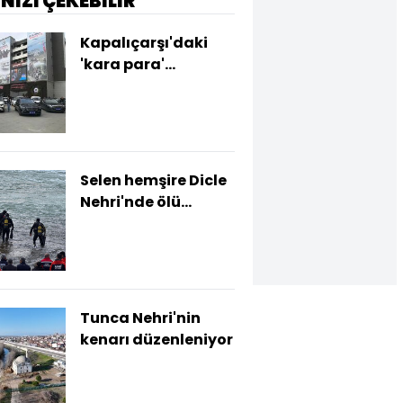
İNİZİ ÇEKEBİLİR
Kapalıçarşı'daki
'kara para'
operasyonunda 10
tutuklama!
Selen hemşire Dicle
Nehri'nde ölü
bulundu!
Tunca Nehri'nin
kenarı düzenleniyor