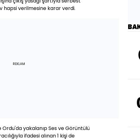
ışına çıkış yasağı şartıyla serbest
ev hapsi verilmesine karar verdi.
BA
REKLAM
 Ordu'da yakalanıp Ses ve Görüntülü
cılığıyla ifadesi alınan 1 kişi de