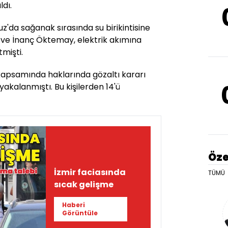
ldı.
'da sağanak sırasında su birikintisine
ve İnanç Öktemay, elektrik akımına
mişti.
 kapsamında haklarında gözaltı kararı
 yakalanmıştı. Bu kişilerden 14'ü
Öze
İzmir faciasında
TÜMÜ
sıcak gelişme
Haberi
Görüntüle