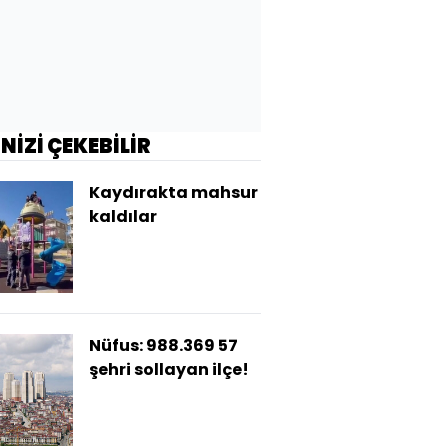
İNİZİ ÇEKEBİLİR
Kaydırakta mahsur
kaldılar
Nüfus: 988.369 57
şehri sollayan ilçe!