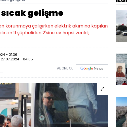
İLG
 sıcak gelişme
tan korunmaya çalışırken elektrik akımına kapılan
alınan 11 şüpheliden 2'sine ev hapsi verildi,
024 - 01:36
:
27.07.2024 - 04:05
ABONE OL