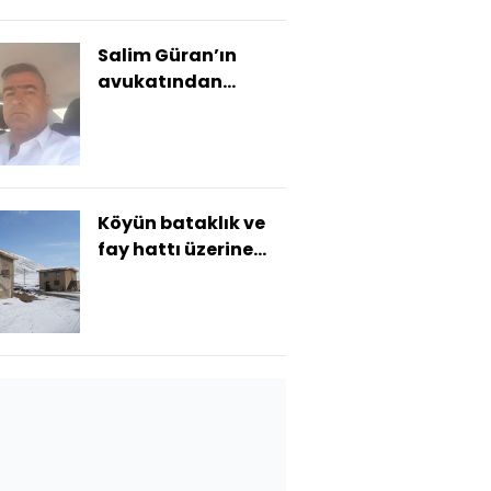
Salim Güran’ın
avukatından
istinaf başvurusu
Köyün bataklık ve
fay hattı üzerine
kurulduğu iddiası