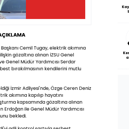
Kay
De
haf
a
bl
AÇIKLAMA
 Başkanı Cemil Tugay, elektrik akımına
Ke
ilişkin gözaltına alınan İZSU Genel
a
e Genel Müdür Yardımcısı Serdar
erbest bırakılmasının kendilerini mutlu
eldiği İzmir Adliyesi'nde, Özge Ceren Deniz
rik akımına kapılıp hayatını
uşturma kapsamında gözaltına alınan
n Erdoğan ile Genel Müdür Yardımcısı
cunu bekledi.
'yi adli kontrol şartıyla serbest