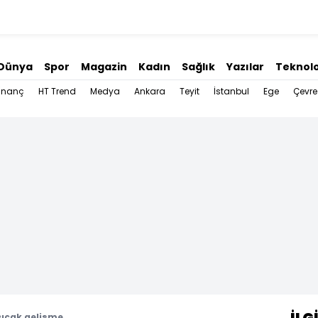
Dünya
Spor
Magazin
Kadın
Sağlık
Yazılar
Teknolo
İnanç
HT Trend
Medya
Ankara
Teyit
İstanbul
Ege
Çevre
sıcak gelişme