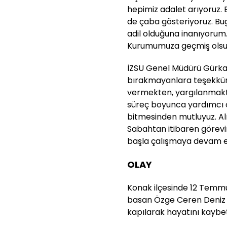
hepimiz adalet arıyoruz. 
de çaba gösteriyoruz. Bugü
adil olduğuna inanıyorum
Kurumumuza geçmiş olsu
İZSU Genel Müdürü Gürkan
bırakmayanlara teşekkür 
vermekten, yargılanmakt
süreç boyunca yardımcı o
bitmesinden mutluyuz. A
Sabahtan itibaren görevim
başla çalışmaya devam ed
OLAY
Konak ilçesinde 12 Temmuz
basan Özge Ceren Deniz 
kapılarak hayatını kaybet