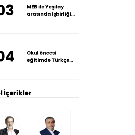
03
MEB ile Yeşilay
arasında işbirliği
protokolü
imzalandı
04
Okul öncesi
eğitimde Türkçe
gelişimini
destekleyen yeni
eğitim materyalleri
hazırlandı
l İçerikler