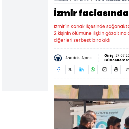
İzmir faciasında
İzmir'in Konak ilçesinde sağanak
2 kişinin ölümüne ilişkin gözaltına 
diğerleri serbest bırakıldı
Giriş:
27.07.2
Anadolu Ajansı
Güncelleme