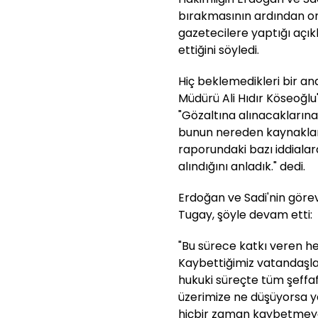
bırakmasının ardından on
gazetecilere yaptığı açık
ettiğini söyledi.
Hiç beklemedikleri bir an
Müdürü Ali Hıdır Köseoğlu'
"Gözaltına alınacaklarına
bunun nereden kaynaklandı
raporundaki bazı iddialar
alındığını anladık." dedi.
Erdoğan ve Sadi'nin görev
Tugay, şöyle devam etti:
"Bu sürece katkı veren h
Kaybettiğimiz vatandaşla
hukuki süreçte tüm şeffaf
üzerimize ne düşüyorsa 
hiçbir zaman kaybetmeye