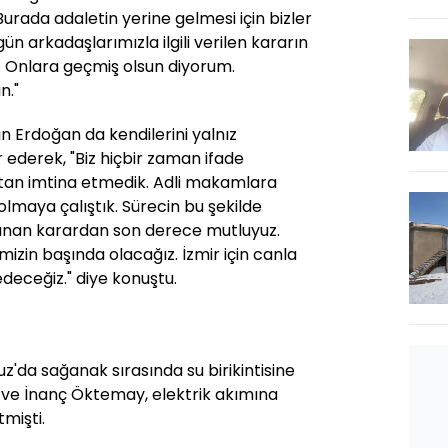
Burada adaletin yerine gelmesi için bizler
n arkadaşlarımızla ilgili verilen kararın
. Onlara geçmiş olsun diyorum.
n."
 Erdoğan da kendilerini yalnız
ederek, "Biz hiçbir zaman ifade
an imtina etmedik. Adli makamlara
lmaya çalıştık. Sürecin bu şekilde
lınan karardan son derece mutluyuz.
izin başında olacağız. İzmir için canla
eceğiz." diye konuştu.
'da sağanak sırasında su birikintisine
ve İnanç Öktemay, elektrik akımına
mişti.