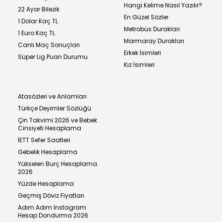
Hangi Kelime Nasıl Yazılır?
22 Ayar Bilezik
En Güzel Sözler
1 Dolar Kaç TL
Metrobüs Durakları
1 Euro Kaç TL
Marmaray Durakları
Canlı Maç Sonuçları
Erkek İsimleri
Süper Lig Puan Durumu
Kız İsimleri
Atasözleri ve Anlamları
Türkçe Deyimler Sözlüğü
Çin Takvimi 2026 ve Bebek
Cinsiyeti Hesaplama
İETT Sefer Saatleri
Gebelik Hesaplama
Yükselen Burç Hesaplama
2026
Yüzde Hesaplama
Geçmiş Döviz Fiyatları
Adım Adım Instagram
Hesap Dondurma 2026