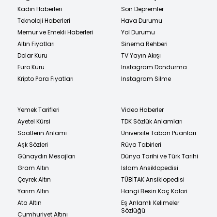
Kadın Haberleri
Son Depremler
Teknoloji Haberleri
Hava Durumu
Memur ve Emekli Haberleri
Yol Durumu
Altın Fiyatları
Sinema Rehberi
Dolar Kuru
TV Yayın Akışı
Euro Kuru
Instagram Dondurma
Kripto Para Fiyatları
Instagram Silme
Yemek Tarifleri
Video Haberler
Ayetel Kürsi
TDK Sözlük Anlamları
Saatlerin Anlamı
Üniversite Taban Puanları
Aşk Sözleri
Rüya Tabirleri
Günaydın Mesajları
Dünya Tarihi ve Türk Tarihi
Gram Altın
İslam Ansiklopedisi
Çeyrek Altın
TÜBİTAK Ansiklopedisi
Yarım Altın
Hangi Besin Kaç Kalori
Ata Altın
Eş Anlamlı Kelimeler
Sözlüğü
Cumhuriyet Altını