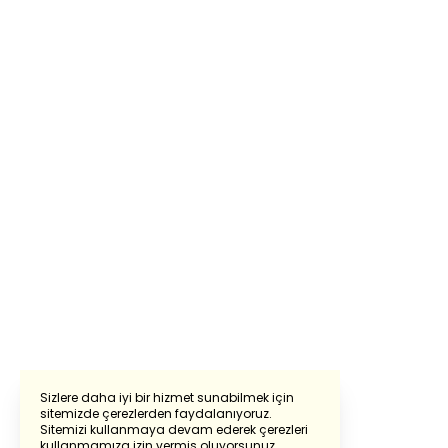
Sizlere daha iyi bir hizmet sunabilmek için
sitemizde çerezlerden faydalanıyoruz.
Sitemizi kullanmaya devam ederek çerezleri
Powered by
Translate
kullanmamıza izin vermiş oluyorsunuz.