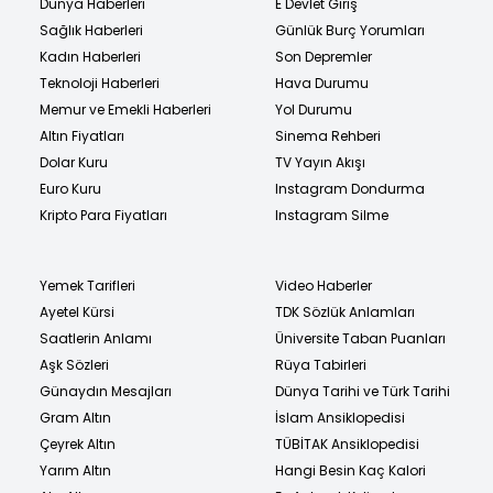
Dünya Haberleri
E Devlet Giriş
Sağlık Haberleri
Günlük Burç Yorumları
Kadın Haberleri
Son Depremler
Teknoloji Haberleri
Hava Durumu
Memur ve Emekli Haberleri
Yol Durumu
Altın Fiyatları
Sinema Rehberi
Dolar Kuru
TV Yayın Akışı
Euro Kuru
Instagram Dondurma
Kripto Para Fiyatları
Instagram Silme
Yemek Tarifleri
Video Haberler
Ayetel Kürsi
TDK Sözlük Anlamları
Saatlerin Anlamı
Üniversite Taban Puanları
Aşk Sözleri
Rüya Tabirleri
Günaydın Mesajları
Dünya Tarihi ve Türk Tarihi
Gram Altın
İslam Ansiklopedisi
Çeyrek Altın
TÜBİTAK Ansiklopedisi
Yarım Altın
Hangi Besin Kaç Kalori