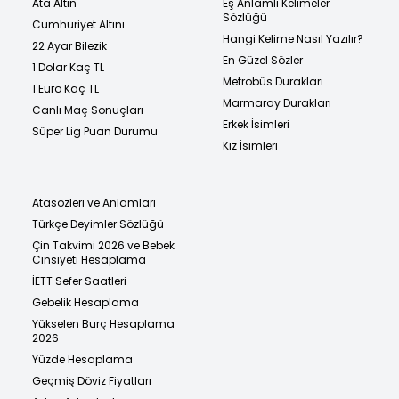
Ata Altın
Eş Anlamlı Kelimeler
Sözlüğü
Cumhuriyet Altını
Hangi Kelime Nasıl Yazılır?
22 Ayar Bilezik
En Güzel Sözler
1 Dolar Kaç TL
Metrobüs Durakları
1 Euro Kaç TL
Marmaray Durakları
Canlı Maç Sonuçları
Erkek İsimleri
Süper Lig Puan Durumu
Kız İsimleri
Atasözleri ve Anlamları
Türkçe Deyimler Sözlüğü
Çin Takvimi 2026 ve Bebek
Cinsiyeti Hesaplama
İETT Sefer Saatleri
Gebelik Hesaplama
Yükselen Burç Hesaplama
2026
Yüzde Hesaplama
Geçmiş Döviz Fiyatları