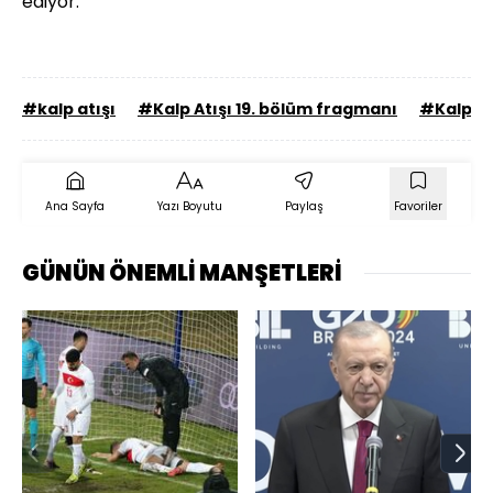
ediyor.
#kalp atışı
#Kalp Atışı 19. bölüm fragmanı
#Kalp At
Ana Sayfa
Yazı Boyutu
Paylaş
Favoriler
GÜNÜN ÖNEMLİ MANŞETLERİ