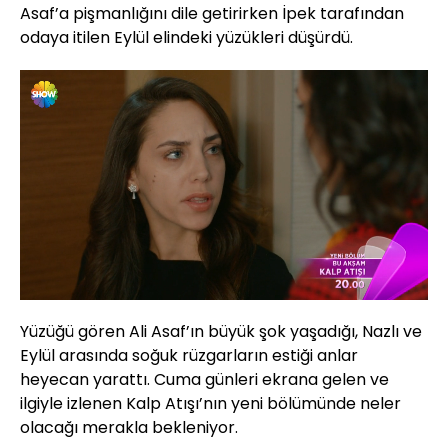
Asaf’a pişmanlığını dile getirirken İpek tarafından
odaya itilen Eylül elindeki yüzükleri düşürdü.
Yüklendi
:
73.48%
Sesi
Oynatma
720
Aç
Hızı
Yüzüğü gören Ali Asaf’ın büyük şok yaşadığı, Nazlı ve
Eylül arasında soğuk rüzgarların estiği anlar
heyecan yarattı. Cuma günleri ekrana gelen ve
ilgiyle izlenen Kalp Atışı’nın yeni bölümünde neler
olacağı merakla bekleniyor.