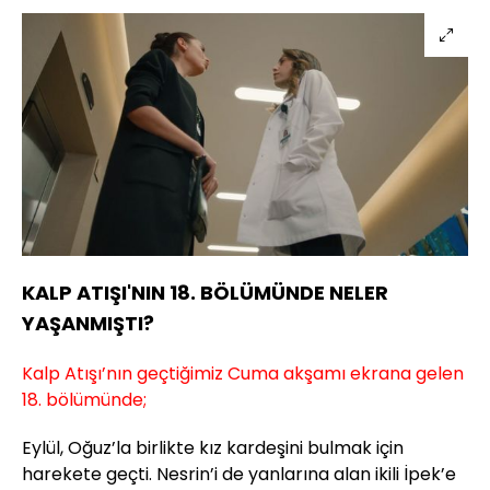
KALP ATIŞI'NIN 18. BÖLÜMÜNDE NELER
YAŞANMIŞTI?
Kalp Atışı’nın geçtiğimiz Cuma akşamı ekrana gelen
18. bölümünde;
Eylül, Oğuz’la birlikte kız kardeşini bulmak için
harekete geçti. Nesrin’i de yanlarına alan ikili İpek’e