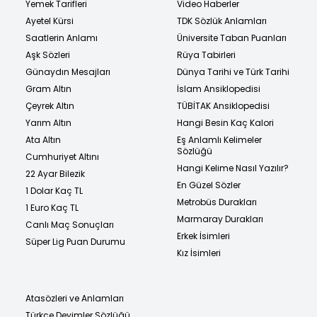
Yemek Tarifleri
Video Haberler
Ayetel Kürsi
TDK Sözlük Anlamları
Saatlerin Anlamı
Üniversite Taban Puanları
Aşk Sözleri
Rüya Tabirleri
Günaydın Mesajları
Dünya Tarihi ve Türk Tarihi
Gram Altın
İslam Ansiklopedisi
Çeyrek Altın
TÜBİTAK Ansiklopedisi
Yarım Altın
Hangi Besin Kaç Kalori
Ata Altın
Eş Anlamlı Kelimeler
Sözlüğü
Cumhuriyet Altını
Hangi Kelime Nasıl Yazılır?
22 Ayar Bilezik
En Güzel Sözler
1 Dolar Kaç TL
Metrobüs Durakları
1 Euro Kaç TL
Marmaray Durakları
Canlı Maç Sonuçları
Erkek İsimleri
Süper Lig Puan Durumu
Kız İsimleri
Atasözleri ve Anlamları
Türkçe Deyimler Sözlüğü