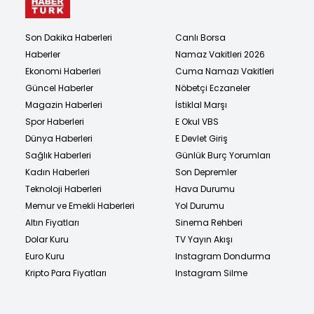
Son Dakika Haberleri
Canlı Borsa
Haberler
Namaz Vakitleri 2026
Ekonomi Haberleri
Cuma Namazı Vakitleri
Güncel Haberler
Nöbetçi Eczaneler
Magazin Haberleri
İstiklal Marşı
Spor Haberleri
E Okul VBS
Dünya Haberleri
E Devlet Giriş
Sağlık Haberleri
Günlük Burç Yorumları
Kadın Haberleri
Son Depremler
Teknoloji Haberleri
Hava Durumu
Memur ve Emekli Haberleri
Yol Durumu
Altın Fiyatları
Sinema Rehberi
Dolar Kuru
TV Yayın Akışı
Euro Kuru
Instagram Dondurma
Kripto Para Fiyatları
Instagram Silme