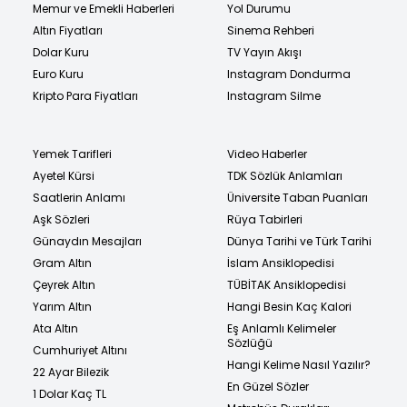
Memur ve Emekli Haberleri
Yol Durumu
Altın Fiyatları
Sinema Rehberi
Dolar Kuru
TV Yayın Akışı
Euro Kuru
Instagram Dondurma
Kripto Para Fiyatları
Instagram Silme
Yemek Tarifleri
Video Haberler
Ayetel Kürsi
TDK Sözlük Anlamları
Saatlerin Anlamı
Üniversite Taban Puanları
Aşk Sözleri
Rüya Tabirleri
Günaydın Mesajları
Dünya Tarihi ve Türk Tarihi
Gram Altın
İslam Ansiklopedisi
Çeyrek Altın
TÜBİTAK Ansiklopedisi
Yarım Altın
Hangi Besin Kaç Kalori
Ata Altın
Eş Anlamlı Kelimeler
Sözlüğü
Cumhuriyet Altını
Hangi Kelime Nasıl Yazılır?
22 Ayar Bilezik
En Güzel Sözler
1 Dolar Kaç TL