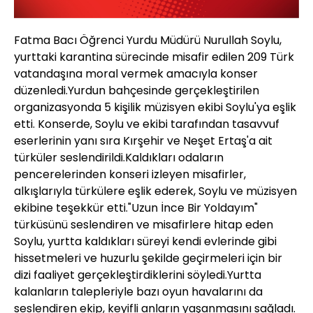
Fatma Bacı Öğrenci Yurdu Müdürü Nurullah Soylu,
yurttaki karantina sürecinde misafir edilen 209 Türk
vatandaşına moral vermek amacıyla konser
düzenledi.Yurdun bahçesinde gerçekleştirilen
organizasyonda 5 kişilik müzisyen ekibi Soylu'ya eşlik
etti. Konserde, Soylu ve ekibi tarafından tasavvuf
eserlerinin yanı sıra Kırşehir ve Neşet Ertaş'a ait
türküler seslendirildi.Kaldıkları odaların
pencerelerinden konseri izleyen misafirler,
alkışlarıyla türkülere eşlik ederek, Soylu ve müzisyen
ekibine teşekkür etti."Uzun İnce Bir Yoldayım"
türküsünü seslendiren ve misafirlere hitap eden
Soylu, yurtta kaldıkları süreyi kendi evlerinde gibi
hissetmeleri ve huzurlu şekilde geçirmeleri için bir
dizi faaliyet gerçekleştirdiklerini söyledi.Yurtta
kalanların talepleriyle bazı oyun havalarını da
seslendiren ekip, keyifli anların yaşanmasını sağladı.