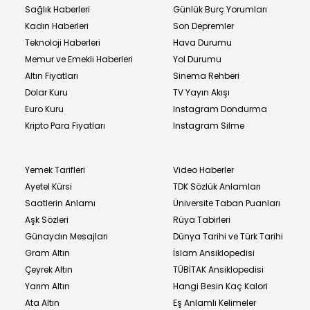
Sağlık Haberleri
Günlük Burç Yorumları
Kadın Haberleri
Son Depremler
Teknoloji Haberleri
Hava Durumu
Memur ve Emekli Haberleri
Yol Durumu
Altın Fiyatları
Sinema Rehberi
Dolar Kuru
TV Yayın Akışı
Euro Kuru
Instagram Dondurma
Kripto Para Fiyatları
Instagram Silme
Yemek Tarifleri
Video Haberler
Ayetel Kürsi
TDK Sözlük Anlamları
Saatlerin Anlamı
Üniversite Taban Puanları
Aşk Sözleri
Rüya Tabirleri
Günaydın Mesajları
Dünya Tarihi ve Türk Tarihi
Gram Altın
İslam Ansiklopedisi
Çeyrek Altın
TÜBİTAK Ansiklopedisi
Yarım Altın
Hangi Besin Kaç Kalori
Ata Altın
Eş Anlamlı Kelimeler