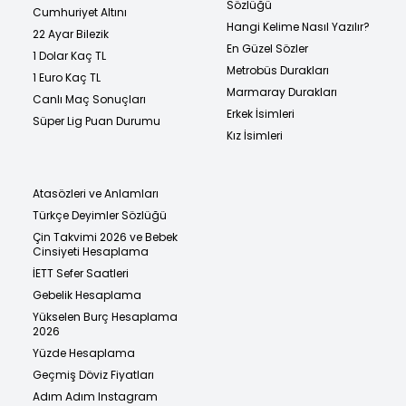
Sözlüğü
Cumhuriyet Altını
Hangi Kelime Nasıl Yazılır?
22 Ayar Bilezik
En Güzel Sözler
1 Dolar Kaç TL
Metrobüs Durakları
1 Euro Kaç TL
Marmaray Durakları
Canlı Maç Sonuçları
Erkek İsimleri
Süper Lig Puan Durumu
Kız İsimleri
Atasözleri ve Anlamları
Türkçe Deyimler Sözlüğü
Çin Takvimi 2026 ve Bebek
Cinsiyeti Hesaplama
İETT Sefer Saatleri
Gebelik Hesaplama
Yükselen Burç Hesaplama
2026
Yüzde Hesaplama
Geçmiş Döviz Fiyatları
Adım Adım Instagram