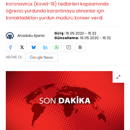
koronavirüs (Kovid-19) tedbirleri kapsamında
öğrenci yurdunda karantinaya alınanlar için
konakladıkları yurdun müdürü konser verdi.
Giriş:
16.05.2020 - 15:32
Anadolu Ajansı
Güncelleme:
16.05.2020 - 15:32
ABONE OL