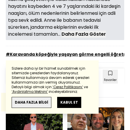
hayatını kaybeden 4 ve 7 yaşlarındaki iki kardeşin
naaşları, ölüm nedenlerinin belirlenmesi için adli
tıpa sevk edildi. Anne ile babanın tedavisi
sürerken, jandarma ekiplerinin evdeki ilk
incelemesi tamamlan...
Daha Fazla Göster
#Karavanda köpeğiyle yaşayan görme engelli öğretm
Sizlere daha iyi bir hizmet sunabilmek için
sitemizde çerezlerden faydalanıyoruz.
Sitemizi kullanmaya devam ederek çerezleri
Powered by
Translate
Ana Sayfa
Yazı Boyutu
Paylaş
Favoriler
kullanmamıza izin vermiş oluyorsunuz.
Detaylı bilgi almak için
‘Çerez Politikasını’
ve
‘Aydınlatma Metnini’
inceleyebilirsiniz.
GÜNÜN ÖNEMLİ MANŞETLERİ
Bu çeviride
Google Translete
kullanılmıştır.
Anlam ve çeviri hatalarından
haberturk.com
DAHA FAZLA BİLGİ
KABUL ET
sorumlu değildir.