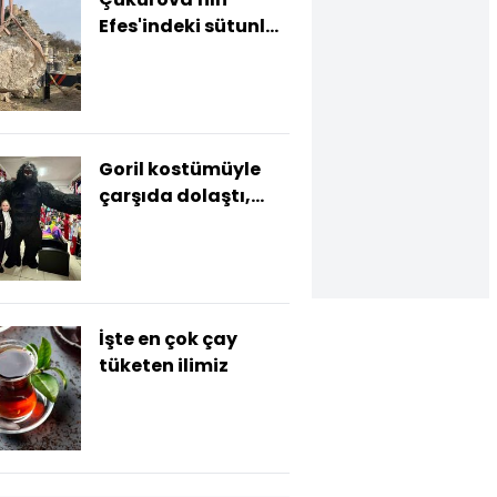
Efes'indeki sütunlu
yol, ayağa
kaldırılıyor
Goril kostümüyle
çarşıda dolaştı,
gündem oldu
İşte en çok çay
tüketen ilimiz