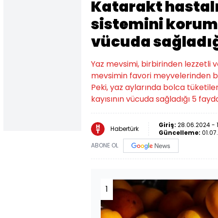
Katarakt hastal
sistemini korum
vücuda sağladığ
Yaz mevsimi, birbirinden lezzetli v
mevsimin favori meyvelerinden biri
Peki, yaz aylarında bolca tüketile
kayısının vücuda sağladığı 5 fayd
Giriş:
28.06.2024 - 
Habertürk
Güncelleme:
01.07
ABONE OL
1