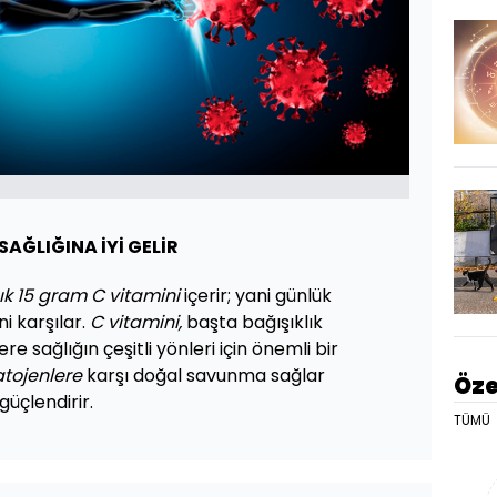
 SAĞLIĞINA İYİ GELİR
ık 15 gram C vitamini
içerir; yani günlük
ni karşılar.
C vitamini,
başta bağışıklık
ere sağlığın çeşitli yönleri için önemli bir
tojenlere
karşı doğal savunma sağlar
Öze
güçlendirir.
TÜMÜ