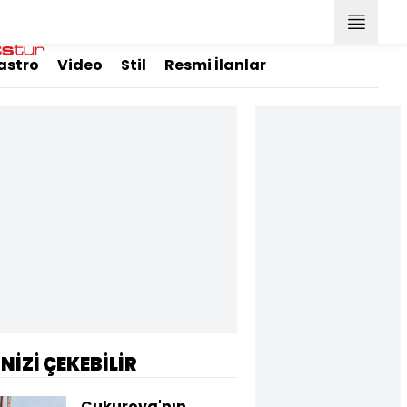
astro
Video
Stil
Resmi İlanlar
İNİZİ ÇEKEBİLİR
Çukurova'nın