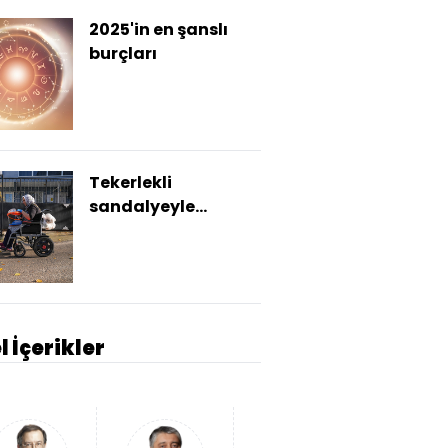
2025'in en şanslı
burçları
Tekerlekli
sandalyeyle
sahipsiz hayvanları
besliyor
l İçerikler