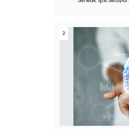
derledik. İşte, detaylar..
2