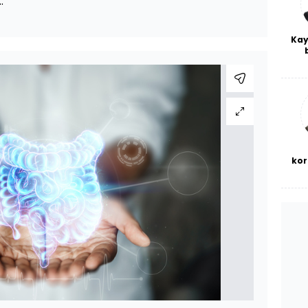
.
Kay
De
haf
a
bl
kor