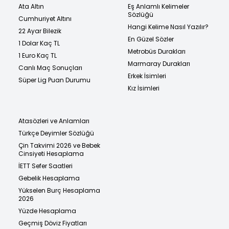
Ata Altın
Eş Anlamlı Kelimeler
Sözlüğü
Cumhuriyet Altını
Hangi Kelime Nasıl Yazılır?
22 Ayar Bilezik
En Güzel Sözler
1 Dolar Kaç TL
Metrobüs Durakları
1 Euro Kaç TL
Marmaray Durakları
Canlı Maç Sonuçları
Erkek İsimleri
Süper Lig Puan Durumu
Kız İsimleri
Atasözleri ve Anlamları
Türkçe Deyimler Sözlüğü
Çin Takvimi 2026 ve Bebek
Cinsiyeti Hesaplama
İETT Sefer Saatleri
Gebelik Hesaplama
Yükselen Burç Hesaplama
2026
Yüzde Hesaplama
Geçmiş Döviz Fiyatları