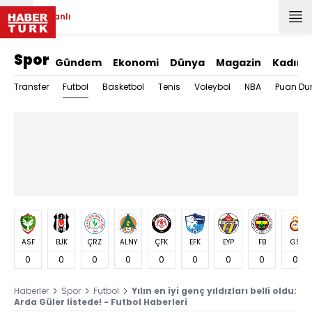
Canlı
Spor
Gündem
Ekonomi
Dünya
Magazin
Kadın
Futbol
Transfer
Basketbol
Tenis
Voleybol
NBA
Puan Du
ASF
BJK
ÇRZ
ALNY
ÇFK
EFK
EYP
FB
GS
0
0
0
0
0
0
0
0
0
Haberler
Spor
Futbol
Yılın en iyi genç yıldızları belli oldu:
Arda Güler listede! - Futbol Haberleri