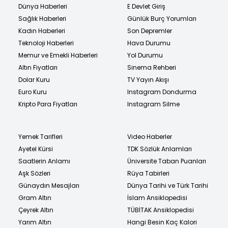
Dünya Haberleri
E Devlet Giriş
Sağlık Haberleri
Günlük Burç Yorumları
Kadın Haberleri
Son Depremler
Teknoloji Haberleri
Hava Durumu
Memur ve Emekli Haberleri
Yol Durumu
Altın Fiyatları
Sinema Rehberi
Dolar Kuru
TV Yayın Akışı
Euro Kuru
Instagram Dondurma
Kripto Para Fiyatları
Instagram Silme
Yemek Tarifleri
Video Haberler
Ayetel Kürsi
TDK Sözlük Anlamları
Saatlerin Anlamı
Üniversite Taban Puanları
Aşk Sözleri
Rüya Tabirleri
Günaydın Mesajları
Dünya Tarihi ve Türk Tarihi
Gram Altın
İslam Ansiklopedisi
Çeyrek Altın
TÜBİTAK Ansiklopedisi
Yarım Altın
Hangi Besin Kaç Kalori