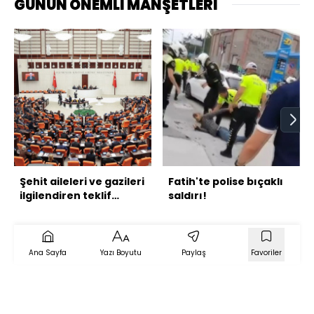
GÜNÜN ÖNEMLİ MANŞETLERİ
Şehit aileleri ve gazileri
Fatih'te polise bıçaklı
ilgilendiren teklif
saldırı!
yasalaştı
Ana Sayfa
Yazı Boyutu
Paylaş
Favoriler