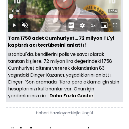
Süre
0:01
Toplam
1:54
Yüklendi
:
1.55%
Süre
1x
Duraklat
Sesi
Oynatma
Mini
Tam
480
Aç
Hızı
oynatıcı
Ekran
Tam 1758 adet Cumhuriyet... 72 milyon TL'yi
kaptırdı acı tecrübesini anlattı!
İstanbul'da, kendilerini polis ve savcı olarak
tanıtan kişilere, 72 milyon lira değerindeki 1758
Cumhuriyet altınını vererek dolandırılan 83
yaşındaki Dinçer Kazancı, yaşadıklarını anlattı.
Dinçer, "Son aramada, 'Kara para aklama için sizin
hesaplarınızı kullananlar var. Onun için
yardımlarınızı ric...
Daha Fazla Göster
Haberi Hazırlayan:
Nejla Üngül