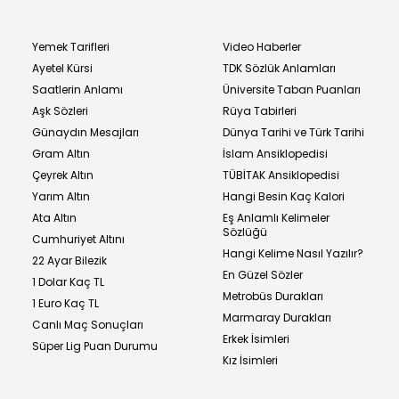
Yemek Tarifleri
Video Haberler
Ayetel Kürsi
TDK Sözlük Anlamları
Saatlerin Anlamı
Üniversite Taban Puanları
Aşk Sözleri
Rüya Tabirleri
Günaydın Mesajları
Dünya Tarihi ve Türk Tarihi
Gram Altın
İslam Ansiklopedisi
Çeyrek Altın
TÜBİTAK Ansiklopedisi
Yarım Altın
Hangi Besin Kaç Kalori
Ata Altın
Eş Anlamlı Kelimeler
Sözlüğü
Cumhuriyet Altını
Hangi Kelime Nasıl Yazılır?
22 Ayar Bilezik
En Güzel Sözler
1 Dolar Kaç TL
Metrobüs Durakları
1 Euro Kaç TL
Marmaray Durakları
Canlı Maç Sonuçları
Erkek İsimleri
Süper Lig Puan Durumu
Kız İsimleri