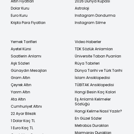
Altın Fiyatları
2026 Dünya Kupası
Dolar Kuru
Astroloji
Euro Kuru
Instagram Dondurma
Kripto Para Fiyatları
Instagram Silme
Yemek Tarifleri
Video Haberler
Ayetel Kürsi
TDK Sözlük Anlamları
Saatlerin Anlamı
Üniversite Taban Puanları
Aşk Sözleri
Rüya Tabirleri
Günaydın Mesajları
Dünya Tarihi ve Türk Tarihi
Gram Altın
İslam Ansiklopedisi
Çeyrek Altın
TÜBİTAK Ansiklopedisi
Yarım Altın
Hangi Besin Kaç Kalori
Ata Altın
Eş Anlamlı Kelimeler
Sözlüğü
Cumhuriyet Altını
Hangi Kelime Nasıl Yazılır?
22 Ayar Bilezik
En Güzel Sözler
1 Dolar Kaç TL
Metrobüs Durakları
1 Euro Kaç TL
Marmaray Durakları