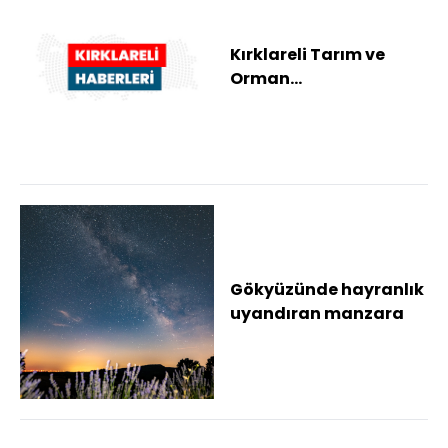
Kırklareli Tarım ve
Orman
Müdürlüğünden
"orman yangını"
uyarısı
Gökyüzünde hayranlık
uyandıran manzara