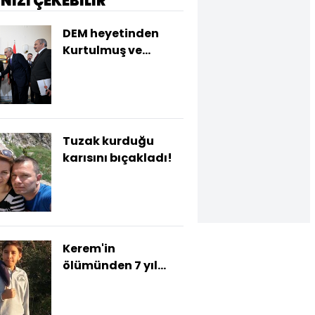
İNİZİ ÇEKEBİLİR
DEM heyetinden
Kurtulmuş ve
Bahçeli'ye ziyaret
Tuzak kurduğu
karısını bıçakladı!
Kerem'in
ölümünden 7 yıl
sonra dava
cinayete döndü!