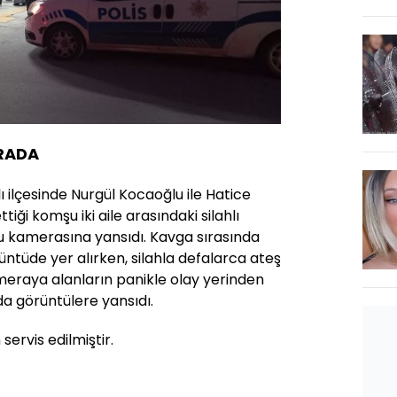
ERADA
ı ilçesinde Nurgül Kocaoğlu ile Hatice
ği komşu iki aile arasındaki silahlı
u kamerasına yansıdı. Kavga sırasında
tüde yer alırken, silahla defalarca ateş
ameraya alanların panikle olay yerinden
da görüntülere yansıdı.
ervis edilmiştir.