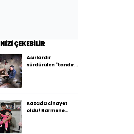
İNİZİ ÇEKEBİLİR
Asırlardır
sürdürülen "tandır
kürsüsü" geleneği
Kazada cinayet
oldu! Barmene
bıçaklı saldırı