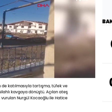
BA
Oynatma
720
Hızı
in de katılmasıyla tartışma, tüfek ve
silahlı kavgaya dönüştü. Açılan ateş
n vurulan Nurgül Kocaoğlu ile Hatice