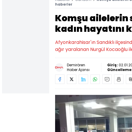
haberler
Komşu ailelerin 
kadın hayatını 
Afyonkarahisar'ın Sandıklı ilçesin
ağır yaralanan Nurgül Kocaoğlu i
Demirören
Giriş:
02.01.2
Haber Ajansı
Güncelleme