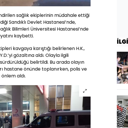
dirilen sağlık ekiplerinin müdahale ettiği
diği Sandıklı Devlet Hastanesi’nde,
ğlık Bilimleri Üniversitesi Hastanesi’nde
atını kaybetti.
İLG
pleri kavgaya karıştığı belirlenen H.K.,
 Y.D.’yi gözaltına aldı. Olayla ilgili
ürdürüldüğü belirtildi. Bu arada olayın
arı hastane önünde toplanırken, polis ve
 önlem aldı.