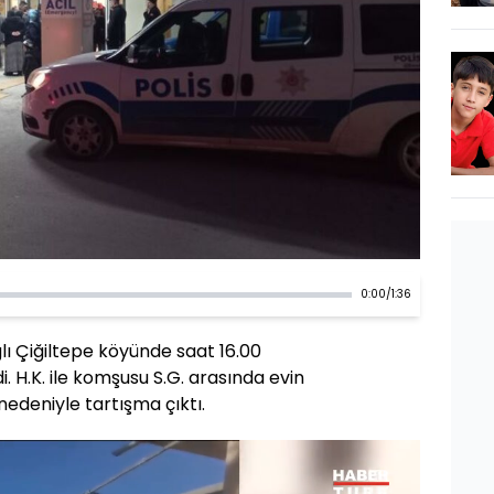
0:00
/
1:36
ğlı Çiğiltepe köyünde saat 16.00
. H.K. ile komşusu S.G. arasında evin
edeniyle tartışma çıktı.