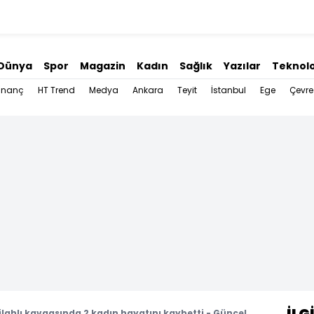
Dünya
Spor
Magazin
Kadın
Sağlık
Yazılar
Teknolo
İnanç
HT Trend
Medya
Ankara
Teyit
İstanbul
Ege
Çevre
ilahlı kavgasında 2 kadın hayatını kaybetti - Güncel