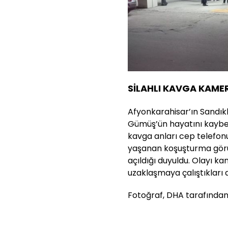
SİLAHLI KAVGA KAM
Afyonkarahisar’ın Sandıkl
Gümüş’ün hayatını kaybetti
kavga anları cep telefon
yaşanan koşuşturma görün
açıldığı duyuldu. Olayı k
uzaklaşmaya çalıştıkları 
Fotoğraf, DHA tarafından s