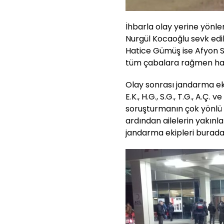
İhbarla olay yerine yönlen
Nurgül Kocaoğlu sevk edil
Hatice Gümüş ise Afyon Sa
tüm çabalara rağmen hay
Olay sonrası jandarma eki
E.K., H.G., S.G., T.G., A.Ç. ve
soruşturmanın çok yönlü s
ardından ailelerin yakınl
jandarma ekipleri burada