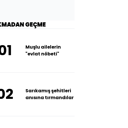
KMADAN GEÇME
01
Muşlu ailelerin
"evlat nöbeti"
02
Sarıkamış şehitleri
anısına tırmandılar