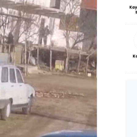
Kay
De
haf
a
bl
K