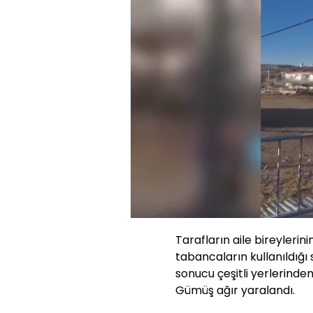
Yüklendi
:
22.58%
Sesi
Aç
Tarafların aile bireylerin
tabancaların kullanıldığı 
sonucu çeşitli yerlerinde
Gümüş ağır yaralandı.