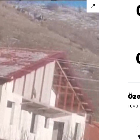
Öze
TÜMÜ