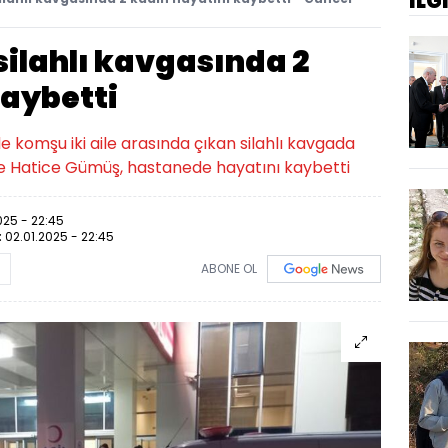
İLG
silahlı kavgasında 2
kaybetti
de komşu iki aile arasında çıkan silahlı kavgada
le Hatice Gümüş, hastanede hayatını kaybetti
025 - 22:45
:
02.01.2025 - 22:45
ABONE OL