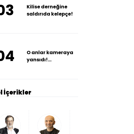
03
Kilise derneğine
saldırıda kelepçe!
04
O anlar kameraya
yansıdı!
'Daltonlar'dan
haraç kurşunu!
l İçerikler