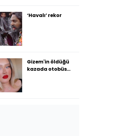
‘Havalı’ rekor
Gizem'in öldüğü
kazada otobüs
şoförüne tahliye!