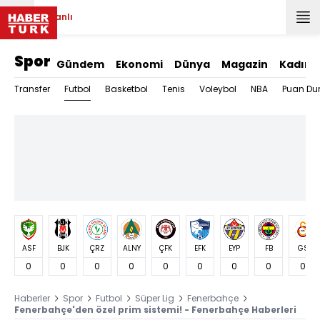
Canlı
Spor
Gündem
Ekonomi
Dünya
Magazin
Kadın
Futbol
Transfer
Basketbol
Tenis
Voleybol
NBA
Puan Du
ASF
BJK
ÇRZ
ALNY
ÇFK
EFK
EYP
FB
GS
0
0
0
0
0
0
0
0
0
Haberler
Spor
Futbol
Süper Lig
Fenerbahçe
Fenerbahçe'den özel prim sistemi! - Fenerbahçe Haberleri