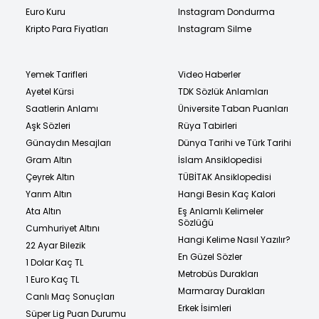
Euro Kuru
Instagram Dondurma
Kripto Para Fiyatları
Instagram Silme
Yemek Tarifleri
Video Haberler
Ayetel Kürsi
TDK Sözlük Anlamları
Saatlerin Anlamı
Üniversite Taban Puanları
Aşk Sözleri
Rüya Tabirleri
Günaydın Mesajları
Dünya Tarihi ve Türk Tarihi
Gram Altın
İslam Ansiklopedisi
Çeyrek Altın
TÜBİTAK Ansiklopedisi
Yarım Altın
Hangi Besin Kaç Kalori
Ata Altın
Eş Anlamlı Kelimeler
Sözlüğü
Cumhuriyet Altını
Hangi Kelime Nasıl Yazılır?
22 Ayar Bilezik
En Güzel Sözler
1 Dolar Kaç TL
Metrobüs Durakları
1 Euro Kaç TL
Marmaray Durakları
Canlı Maç Sonuçları
Erkek İsimleri
Süper Lig Puan Durumu