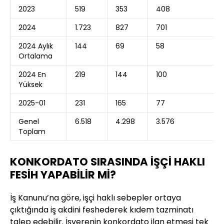
2023
519
353
408
2024
1.723
827
701
2024 Aylık
144
69
58
Ortalama
2024 En
219
144
100
Yüksek
2025-01
231
165
77
Genel
6.518
4.298
3.576
Toplam
KONKORDATO SIRASINDA İŞÇİ HAKLI
FESİH YAPABİLİR Mİ?
İş Kanunu’na göre, işçi haklı sebepler ortaya
çıktığında iş akdini feshederek kıdem tazminatı
talep edebilir. İşverenin konkordato ilan etmesi tek