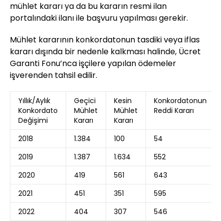
mühlet kararı ya da bu kararın resmi ilan
portalındaki ilanı ile başvuru yapılması gerekir.
Mühlet kararının konkordatonun tasdiki veya iflas
kararı dışında bir nedenle kalkması halinde, Ücret
Garanti Fonu’nca işçilere yapılan ödemeler
işverenden tahsil edilir.
Yıllık/Aylık
Geçici
Kesin
Konkordatonun
Konkordato
Mühlet
Mühlet
Reddi Kararı
Değişimi
Kararı
Kararı
2018
1.384
100
54
2019
1.387
1.634
552
2020
419
561
643
2021
451
351
595
2022
404
307
546