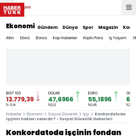
Canlı
Ekonomi
Gündem
Dünya
Spor
Magazin
Kadı
Altın
Döviz
Borsa
Kap Haberleri
Kripto Para
İş Yaşam
O
BIST 100
DOLAR
EURO
GRAM
13.779,39
47,6966
55,1896
6.
%-0,14
%0,12
%0,45
%2,59
Haberler
Ekonomi
Sosyal Güvenlik
İşçi
Konkordatoda
işçinin hakları nelerdir? - Sosyal Güvenlik Haberleri
Konkordatoda işçinin fondan