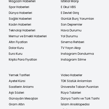
Magazin Haberleri
İstiklal Marşı
Spor Haberleri
E Okul VBS
Dünya Haberleri
E Devlet Giriş
Sağlık Haberleri
Günlük Burç Yorumları
Kadın Haberleri
Son Depremler
Teknoloji Haberleri
Hava Durumu
Memur ve Emekli Haberleri
Yol Durumu
Altın Fiyatları
Sinema Rehberi
Dolar Kuru
TV Yayın Akışı
Euro Kuru
Instagram Dondurma
Kripto Para Fiyatları
Instagram Silme
Yemek Tarifleri
Video Haberler
Ayetel Kürsi
TDK Sözlük Anlamları
Saatlerin Anlamı
Üniversite Taban Puanları
Aşk Sözleri
Rüya Tabirleri
Günaydın Mesajları
Dünya Tarihi ve Türk Tarihi
Gram Altın
İslam Ansiklopedisi