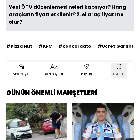
Yeni ÖTV düzenlemesi neleri kapsıyor? Hangi
araçların fiyatı etkilenir? 2. el araç fiyatı ne
olur?
#Pizza Hut
#KFC
#konkordato
#Ücret Garanti F
Ana Sayfa
Yazı Boyutu
Paylaş
Favoriler
GÜNÜN ÖNEMLİ MANŞETLERİ