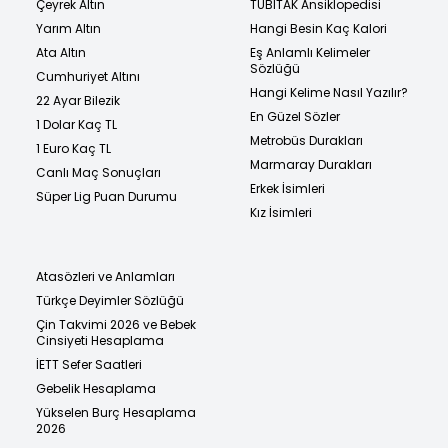
Çeyrek Altın
TÜBİTAK Ansiklopedisi
Yarım Altın
Hangi Besin Kaç Kalori
Ata Altın
Eş Anlamlı Kelimeler
Sözlüğü
Cumhuriyet Altını
Hangi Kelime Nasıl Yazılır?
22 Ayar Bilezik
En Güzel Sözler
1 Dolar Kaç TL
Metrobüs Durakları
1 Euro Kaç TL
Marmaray Durakları
Canlı Maç Sonuçları
Erkek İsimleri
Süper Lig Puan Durumu
Kız İsimleri
Atasözleri ve Anlamları
Türkçe Deyimler Sözlüğü
Çin Takvimi 2026 ve Bebek
Cinsiyeti Hesaplama
İETT Sefer Saatleri
Gebelik Hesaplama
Yükselen Burç Hesaplama
2026