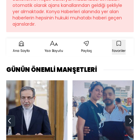
otomatik olarak ajans kanallarından geldiği şekliyle
yer almaktadır. Konya Haberleri alanında yer alan
haberlerin hepsinin hukuki muhatabı haberi geçen
ajanslardır.
Ana Sayfa
Yazı Boyutu
Paylaş
Favoriler
GÜNÜN ÖNEMLİ MANŞETLERİ