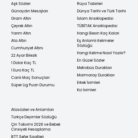
Aşk Sözleri
Rüya Tabirleri
Günaydın Mesajları
Dünya Tarihi ve Türk Tarihi
Gram Altın
İslam Ansiklopedisi
Çeyrek Altın
TÜBİTAK Ansiklopedisi
Yarım Altın
Hangi Besin Kaç Kalori
Ata Altın
Eş Anlamlı Kelimeler
Sözlüğü
Cumhuriyet Altını
Hangi Kelime Nasıl Yazılır?
22 Ayar Bilezik
En Güzel Sözler
1 Dolar Kaç TL
Metrobüs Durakları
1 Euro Kaç TL
Marmaray Durakları
Canlı Maç Sonuçları
Erkek İsimleri
Süper Lig Puan Durumu
Kız İsimleri
Atasözleri ve Anlamları
Türkçe Deyimler Sözlüğü
Çin Takvimi 2026 ve Bebek
Cinsiyeti Hesaplama
İETT Sefer Saatleri