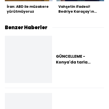
İran: ABD ile müzakere
Vahşetin ifadesi!
yürütmüyoruz
Bedriye Karaçay'ın
katilinden kan
donduran itiraf!
Benzer Haberler
GÜNCELLEME -
Konya'da tarla
yangını söndürüldü