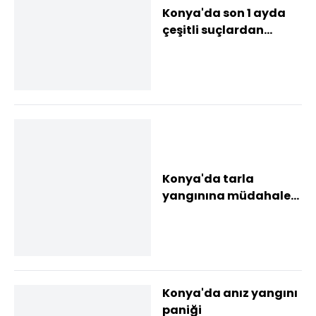
Konya'da son 1 ayda
çeşitli suçlardan
aranan 626 şüpheli
yakalandı
Konya'da tarla
yangınına müdahale
ediliyor
Konya'da anız yangını
paniği