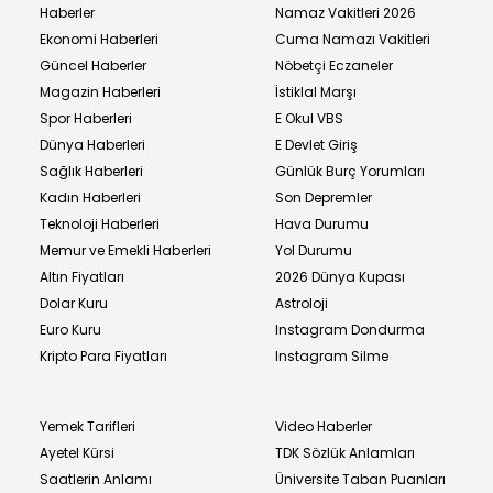
Haberler
Namaz Vakitleri 2026
Ekonomi Haberleri
Cuma Namazı Vakitleri
Güncel Haberler
Nöbetçi Eczaneler
Magazin Haberleri
İstiklal Marşı
Spor Haberleri
E Okul VBS
Dünya Haberleri
E Devlet Giriş
Sağlık Haberleri
Günlük Burç Yorumları
Kadın Haberleri
Son Depremler
Teknoloji Haberleri
Hava Durumu
Memur ve Emekli Haberleri
Yol Durumu
Altın Fiyatları
2026 Dünya Kupası
Dolar Kuru
Astroloji
Euro Kuru
Instagram Dondurma
Kripto Para Fiyatları
Instagram Silme
Yemek Tarifleri
Video Haberler
Ayetel Kürsi
TDK Sözlük Anlamları
Saatlerin Anlamı
Üniversite Taban Puanları