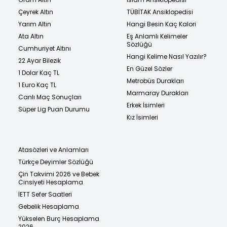
Çeyrek Altın
TÜBİTAK Ansiklopedisi
Yarım Altın
Hangi Besin Kaç Kalori
Ata Altın
Eş Anlamlı Kelimeler
Sözlüğü
Cumhuriyet Altını
Hangi Kelime Nasıl Yazılır?
22 Ayar Bilezik
En Güzel Sözler
1 Dolar Kaç TL
Metrobüs Durakları
1 Euro Kaç TL
Marmaray Durakları
Canlı Maç Sonuçları
Erkek İsimleri
Süper Lig Puan Durumu
Kız İsimleri
Atasözleri ve Anlamları
Türkçe Deyimler Sözlüğü
Çin Takvimi 2026 ve Bebek
Cinsiyeti Hesaplama
İETT Sefer Saatleri
Gebelik Hesaplama
Yükselen Burç Hesaplama
2026