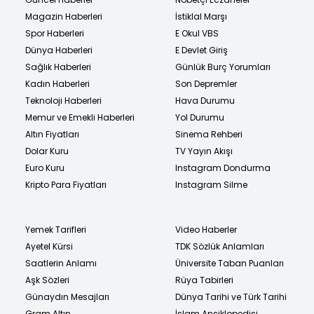
Magazin Haberleri
İstiklal Marşı
Spor Haberleri
E Okul VBS
Dünya Haberleri
E Devlet Giriş
Sağlık Haberleri
Günlük Burç Yorumları
Kadın Haberleri
Son Depremler
Teknoloji Haberleri
Hava Durumu
Memur ve Emekli Haberleri
Yol Durumu
Altın Fiyatları
Sinema Rehberi
Dolar Kuru
TV Yayın Akışı
Euro Kuru
Instagram Dondurma
Kripto Para Fiyatları
Instagram Silme
Yemek Tarifleri
Video Haberler
Ayetel Kürsi
TDK Sözlük Anlamları
Saatlerin Anlamı
Üniversite Taban Puanları
Aşk Sözleri
Rüya Tabirleri
Günaydın Mesajları
Dünya Tarihi ve Türk Tarihi
Gram Altın
İslam Ansiklopedisi