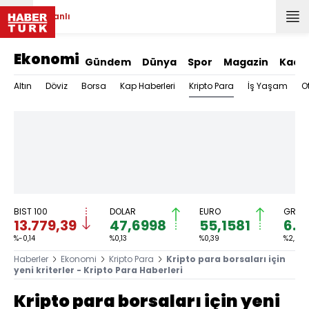
Canlı
Ekonomi
Gündem
Dünya
Spor
Magazin
Kadı
Kripto Para
Altın
Döviz
Borsa
Kap Haberleri
İş Yaşam
O
BIST 100
DOLAR
EURO
GRAM 
13.779,39
47,6998
55,1581
6.6
%-0,14
%0,13
%0,39
%2,59
Haberler
Ekonomi
Kripto Para
Kripto para borsaları için
yeni kriterler - Kripto Para Haberleri
Kripto para borsaları için yeni