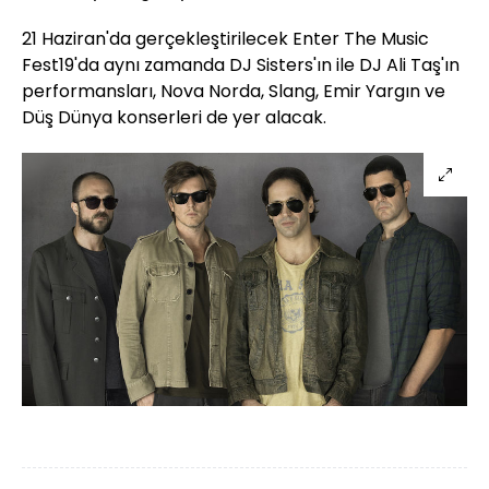
21 Haziran'da gerçekleştirilecek
Enter
The
Music
Fest19'da aynı zamanda
DJ
Sisters'ın
ile
DJ
Ali Taş'ın
performansları, Nova
Norda,
Slang,
Emir Yargın ve
Düş Dünya konserleri de yer alacak.