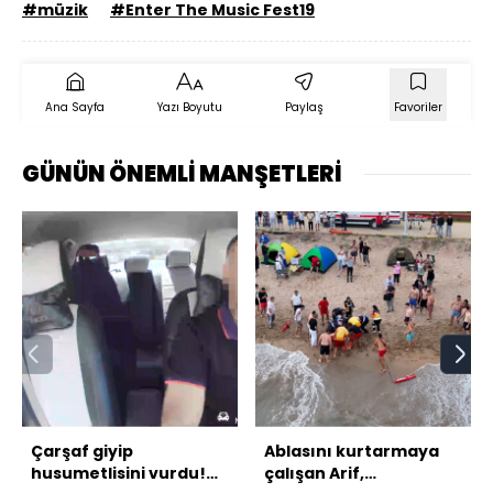
#müzik
#Enter The Music Fest19
Ana Sayfa
Yazı Boyutu
Paylaş
Favoriler
GÜNÜN ÖNEMLİ MANŞETLERİ
Çarşaf giyip
Ablasını kurtarmaya
husumetlisini vurdu!
çalışan Arif,