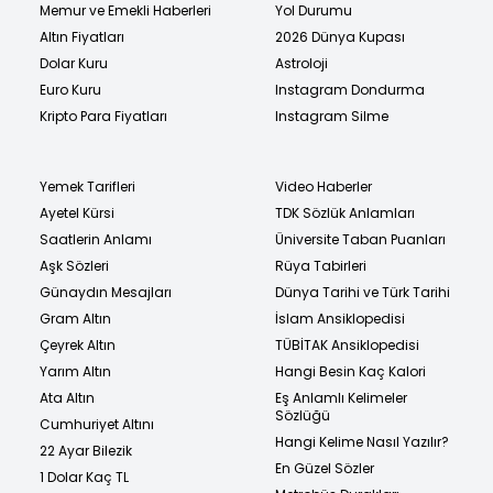
Memur ve Emekli Haberleri
Yol Durumu
Altın Fiyatları
2026 Dünya Kupası
Dolar Kuru
Astroloji
Euro Kuru
Instagram Dondurma
Kripto Para Fiyatları
Instagram Silme
Yemek Tarifleri
Video Haberler
Ayetel Kürsi
TDK Sözlük Anlamları
Saatlerin Anlamı
Üniversite Taban Puanları
Aşk Sözleri
Rüya Tabirleri
Günaydın Mesajları
Dünya Tarihi ve Türk Tarihi
Gram Altın
İslam Ansiklopedisi
Çeyrek Altın
TÜBİTAK Ansiklopedisi
Yarım Altın
Hangi Besin Kaç Kalori
Ata Altın
Eş Anlamlı Kelimeler
Sözlüğü
Cumhuriyet Altını
Hangi Kelime Nasıl Yazılır?
22 Ayar Bilezik
En Güzel Sözler
1 Dolar Kaç TL