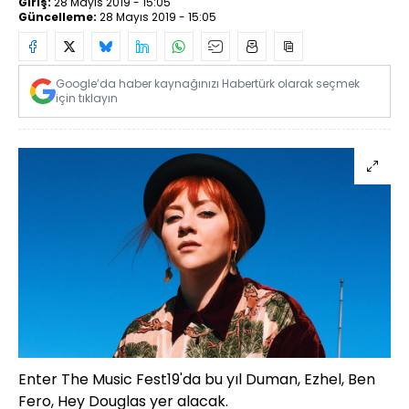
Giriş:
28 Mayıs 2019 - 15:05
Güncelleme:
28 Mayıs 2019 - 15:05
Google’da haber kaynağınızı Habertürk olarak seçmek
için tıklayın
Enter
The
Music
Fest19'da bu yıl Duman,
Ezhel,
Ben
Fero,
Hey
Douglas
yer alacak.