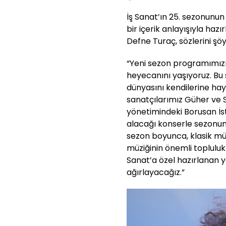
İş Sanat’ın 25. sezonunun
bir içerik anlayışıyla ha
Defne Turaç, sözlerini şö
“Yeni sezon programımızı
heyecanını yaşıyoruz. Bu 
dünyasını kendilerine ha
sanatçılarımız Güher ve 
yönetimindeki Borusan İs
alacağı konserle sezonum
sezon boyunca, klasik mü
müziğinin önemli topluluk
Sanat’a özel hazırlanan y
ağırlayacağız.”