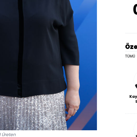
Öze
TÜMÜ
Kay
De
haf
a
bl
 Üreten