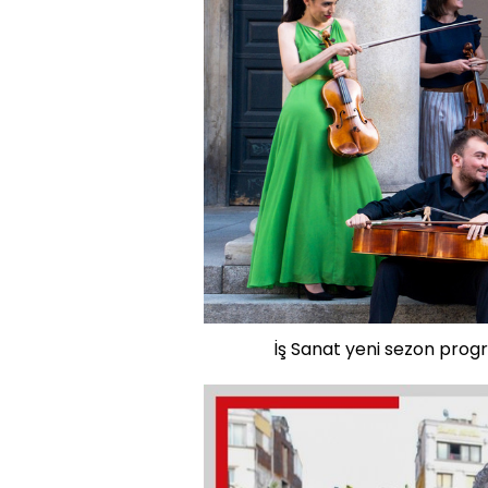
İş Sanat yeni sezon progra
Video
Oynatıcısı
yükleniyor.