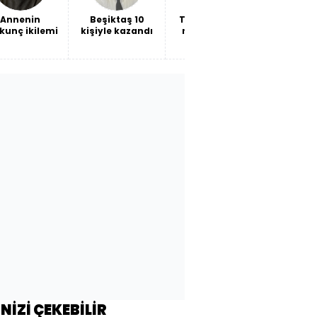
Annenin
Beşiktaş 10
THY bilançosu
İki "hain
kunç ikilemi
kişiyle kazandı
ne söylüyor?
mukadd
Savaşın
faturası mı,
büyümenin
maliyeti mi?
İNİZİ ÇEKEBİLİR