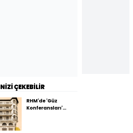
İNİZİ ÇEKEBİLİR
RHM'de 'Güz
Konferansları'
başlıyor