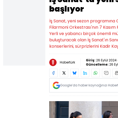
başlıyor
İş Sanat, yeni sezon programına 
Filarmoni Orkestrası'nın 7 Kasım
Yerli ve yabancı birçok önemli m
buluşturacak olan İş Sanat'ın Sa
konserlerini, sürprizlerini Kadir K
Giriş:
26 Eylül 2024 
Habertürk
Güncelleme:
26 Ey
Google’da haber kaynağınızı Habertü