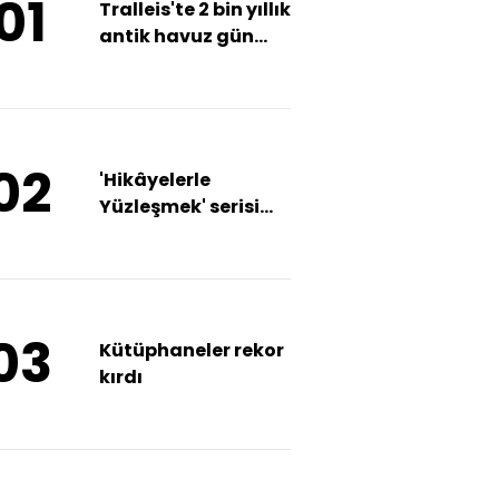
01
Tralleis'te 2 bin yıllık
antik havuz gün
yüzüne çıkarıldı
02
'Hikâyelerle
Yüzleşmek' serisi
başlıyor
03
Kütüphaneler rekor
kırdı