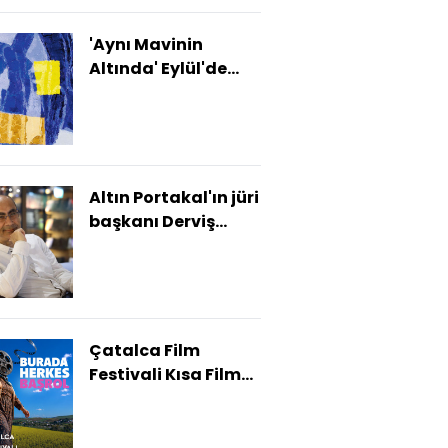
'Aynı Mavinin
Altında' Eylül'de
İstanbul Modern'de
Altın Portakal'ın jüri
başkanı Derviş
Zaim oldu
Çatalca Film
Festivali Kısa Film
Yarışması
finalistleri
açıklandı