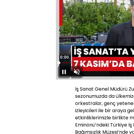
Süre
0:00
Yüklendi
:
0.04%
Duraklat
Sesi
Aç
İş Sanat Genel Müdürü Zuh
sezonumuzda da ülkemizd
orkestralar, genç yetenekl
izleyicileri ile bir araya
etkinliklerimizle birlikte
Eminönü’ndeki Türkiye İş 
Bağımsızlık Müzesi’nde y