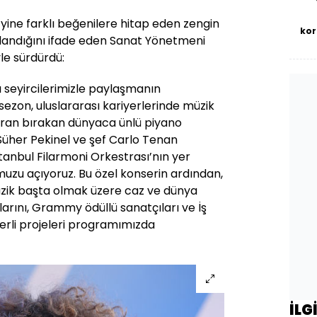
 yine farklı beğenilere hitap eden zengin
kor
zırlandığını ifade eden Sanat Yönetmeni
yle sürdürdü:
 seyircilerimizle paylaşmanın
sezon, uluslararası kariyerlerinde müzik
yran bırakan dünyaca ünlü piyano
Süher Pekinel ve şef Carlo Tenan
tanbul Filarmoni Orkestrası’nın yer
uzu açıyoruz. Bu özel konserin ardından,
zik başta olmak üzere caz ve dünya
larını, Grammy ödüllü sanatçıları ve İş
erli projeleri programımızda
İLG