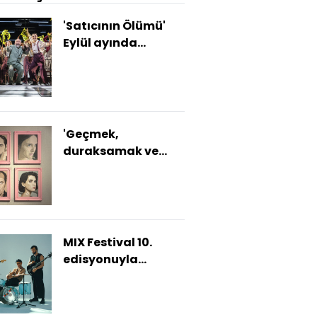
'Satıcının Ölümü'
Eylül ayında
sahnelere dönüyor
'Geçmek,
duraksamak ve
fark etmek' bu
sergide
MIX Festival 10.
edisyonuyla
sahnede