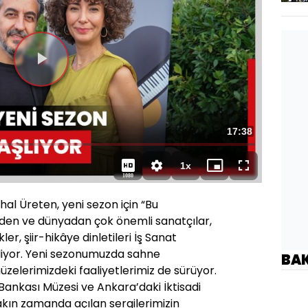
Toplam
17:38
Süre
1x
Oynatma
Mini
Tam
1080
Hızı
oynatıcı
Ekran
al Üreten, yeni sezon için “Bu
en ve dünyadan çok önemli sanatçılar,
er, şiir-hikâye dinletileri İş Sanat
 geliyor. Yeni sezonumuzda sahne
BA
 müzelerimizdeki faaliyetlerimiz de sürüyor.
Bankası Müzesi ve Ankara’daki İktisadi
akın zamanda açılan sergilerimizin