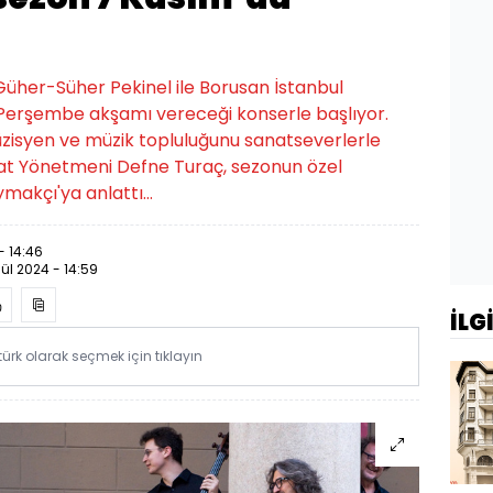
Güher-Süher Pekinel ile Borusan İstanbul
 Perşembe akşamı vereceği konserle başlıyor.
üzisyen ve müzik topluluğunu sanatseverlerle
nat Yönetmeni Defne Turaç, sezonun özel
aymakçı'ya anlattı…
- 14:46
lül 2024 - 14:59
İLG
rk olarak seçmek için tıklayın