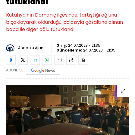
tutuklandı
Kütahya'nın Domaniç ilçesinde, tartıştığı oğlunu
bıçaklayarak öldürdüğü iddiasıyla gözaltına alınan
baba ile diğer oğlu tutuklandı
Giriş:
24.07.2023 - 21:35
Anadolu Ajansı
Güncelleme:
24.07.2023 - 21:35
ABONE OL