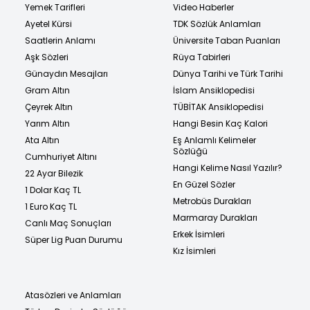
Yemek Tarifleri
Video Haberler
Ayetel Kürsi
TDK Sözlük Anlamları
Saatlerin Anlamı
Üniversite Taban Puanları
Aşk Sözleri
Rüya Tabirleri
Günaydın Mesajları
Dünya Tarihi ve Türk Tarihi
Gram Altın
İslam Ansiklopedisi
Çeyrek Altın
TÜBİTAK Ansiklopedisi
Yarım Altın
Hangi Besin Kaç Kalori
Ata Altın
Eş Anlamlı Kelimeler
Sözlüğü
Cumhuriyet Altını
Hangi Kelime Nasıl Yazılır?
22 Ayar Bilezik
En Güzel Sözler
1 Dolar Kaç TL
Metrobüs Durakları
1 Euro Kaç TL
Marmaray Durakları
Canlı Maç Sonuçları
Erkek İsimleri
Süper Lig Puan Durumu
Kız İsimleri
Atasözleri ve Anlamları