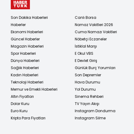
Son Dakika Haberleri
Canlı Borsa
Haberler
Namaz Vakitleri 2026
Ekonomi Haberleri
Cuma Namazı Vakitleri
Güncel Haberler
Nöbetçi Eczaneler
Magazin Haberleri
İstiklal Marşı
Spor Haberleri
E Okul VBS
Dünya Haberleri
E Devlet Giriş
Sağlık Haberleri
Günlük Burç Yorumları
Kadın Haberleri
Son Depremler
Teknoloji Haberleri
Hava Durumu
Memur ve Emekli Haberleri
Yol Durumu
Altın Fiyatları
Sinema Rehberi
Dolar Kuru
TV Yayın Akışı
Euro Kuru
Instagram Dondurma
Kripto Para Fiyatları
Instagram Silme