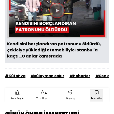
Videoyu
Oynat
Kendisini borçlandıran patronunu öldürdü,
çekiciye yüklediği otomobiliyle İstanbul'a
kaçtı...O anlar kamerada
#Kütahya
#süleyman çakır
#haberler
#Son dak
Ana Sayfa
Yazı Boyutu
Paylaş
Favoriler
GÜNÜN ÖNEMLİ MANŞETLERİ