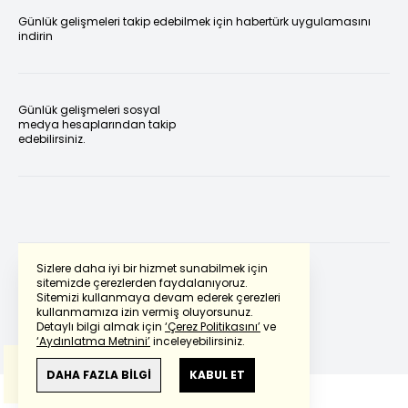
Günlük gelişmeleri takip edebilmek için habertürk uygulamasını
indirin
Günlük gelişmeleri sosyal
medya hesaplarından takip
edebilirsiniz.
Sizlere daha iyi bir hizmet sunabilmek için
sitemizde çerezlerden faydalanıyoruz.
Sitemizi kullanmaya devam ederek çerezleri
Powered by
Translate
kullanmamıza izin vermiş oluyorsunuz.
Detaylı bilgi almak için
‘Çerez Politikasını’
ve
‘Aydınlatma Metnini’
inceleyebilirsiniz.
Bu çeviride
Google Translete
kullanılmıştır.
Anlam ve çeviri hatalarından
haberturk.com
DAHA FAZLA BİLGİ
KABUL ET
sorumlu değildir.