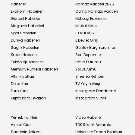
Haberler
Namaz Vakitleri 2026
Ekonomi Haberleri
Cuma Namazı Vakitleri
Güncel Haberler
Nöbetçi Eczaneler
Magazin Haberleri
İstiklal Marşı
Spor Haberleri
E Okul VBS
Dünya Haberleri
E Devlet Giriş
Sağlık Haberleri
Günlük Burç Yorumları
Kadın Haberleri
Son Depremler
Teknoloji Haberleri
Hava Durumu
Memur ve Emekli Haberleri
Yol Durumu
Altın Fiyatları
Sinema Rehberi
Dolar Kuru
TV Yayın Akışı
Euro Kuru
Instagram Dondurma
Kripto Para Fiyatları
Instagram Silme
Yemek Tarifleri
Video Haberler
Ayetel Kürsi
TDK Sözlük Anlamları
Saatlerin Anlamı
Üniversite Taban Puanları