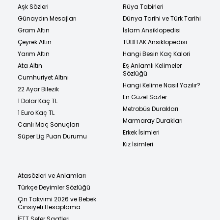
Aşk Sözleri
Rüya Tabirleri
Günaydın Mesajları
Dünya Tarihi ve Türk Tarihi
Gram Altın
İslam Ansiklopedisi
Çeyrek Altın
TÜBİTAK Ansiklopedisi
Yarım Altın
Hangi Besin Kaç Kalori
Ata Altın
Eş Anlamlı Kelimeler
Sözlüğü
Cumhuriyet Altını
Hangi Kelime Nasıl Yazılır?
22 Ayar Bilezik
En Güzel Sözler
1 Dolar Kaç TL
Metrobüs Durakları
1 Euro Kaç TL
Marmaray Durakları
Canlı Maç Sonuçları
Erkek İsimleri
Süper Lig Puan Durumu
Kız İsimleri
Atasözleri ve Anlamları
Türkçe Deyimler Sözlüğü
Çin Takvimi 2026 ve Bebek
Cinsiyeti Hesaplama
İETT Sefer Saatleri