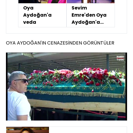
Oya
Sevim
Aydoğan'a
Emre'den Oya
veda
Aydoğan'a
duygusal veda
OYA AYDOĞAN'IN CENAZESİNDEN GÖRÜNTÜLER
Yüklendi
:
10.38%
Sesi
Oynatma
Aç
Hızı