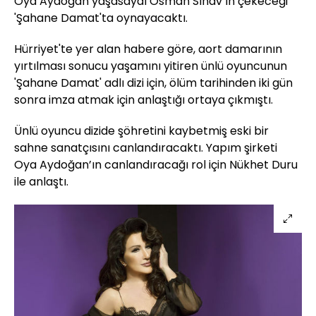
Oya Aydoğan yaşasaydı Osman Sınav’ın çekeceği
'Şahane Damat'ta oynayacaktı.
Hürriyet'te yer alan habere göre, aort damarının
yırtılması sonucu yaşamını yitiren ünlü oyuncunun
'Şahane Damat' adlı dizi için, ölüm tarihinden iki gün
sonra imza atmak için anlaştığı ortaya çıkmıştı.
Ünlü oyuncu dizide şöhretini kaybetmiş eski bir
sahne sanatçısını canlandıracaktı. Yapım şirketi
Oya Aydoğan’ın canlandıracağı rol için Nükhet Duru
ile anlaştı.