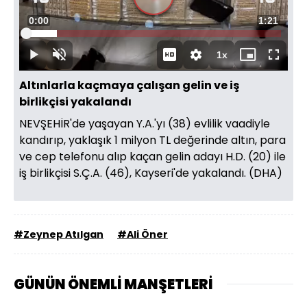
Videoyu
Süre
0:00
Toplam
1:21
Oynat
Yüklendi
:
12.18%
Süre
1x
Oynat
Sesi
Oynatma
Mini
Tam
Aç
Hızı
oynatıcı
Ekran
Altınlarla kaçmaya çalışan gelin ve iş
birlikçisi yakalandı
NEVŞEHİR'de yaşayan Y.A.'yı (38) evlilik vaadiyle
kandırıp, yaklaşık 1 milyon TL değerinde altın, para
ve cep telefonu alıp kaçan gelin adayı H.D. (20) ile
iş birlikçisi S.Ç.A. (46), Kayseri'de yakalandı. (DHA)
#Zeynep Atılgan
#Ali Öner
GÜNÜN ÖNEMLİ MANŞETLERİ