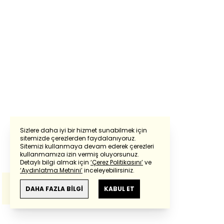
Sizlere daha iyi bir hizmet sunabilmek için
sitemizde çerezlerden faydalanıyoruz.
Sitemizi kullanmaya devam ederek çerezleri
Powered by
Translate
kullanmamıza izin vermiş oluyorsunuz.
Detaylı bilgi almak için
‘Çerez Politikasını’
ve
‘Aydınlatma Metnini’
inceleyebilirsiniz.
Bu çeviride
Google Translete
kullanılmıştır.
Anlam ve çeviri hatalarından
haberturk.com
DAHA FAZLA BİLGİ
KABUL ET
sorumlu değildir.