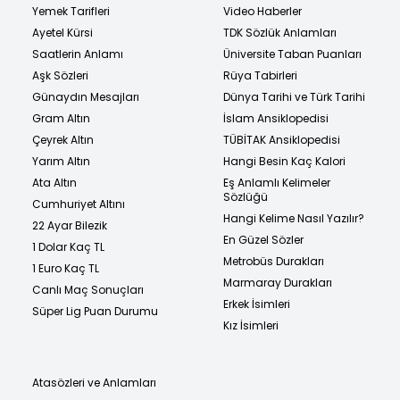
Yemek Tarifleri
Video Haberler
Ayetel Kürsi
TDK Sözlük Anlamları
Saatlerin Anlamı
Üniversite Taban Puanları
Aşk Sözleri
Rüya Tabirleri
Günaydın Mesajları
Dünya Tarihi ve Türk Tarihi
Gram Altın
İslam Ansiklopedisi
Çeyrek Altın
TÜBİTAK Ansiklopedisi
Yarım Altın
Hangi Besin Kaç Kalori
Ata Altın
Eş Anlamlı Kelimeler
Sözlüğü
Cumhuriyet Altını
Hangi Kelime Nasıl Yazılır?
22 Ayar Bilezik
En Güzel Sözler
1 Dolar Kaç TL
Metrobüs Durakları
1 Euro Kaç TL
Marmaray Durakları
Canlı Maç Sonuçları
Erkek İsimleri
Süper Lig Puan Durumu
Kız İsimleri
Atasözleri ve Anlamları