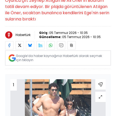
Oyuncu çift Zeynep Atılgan ile Ali Öner'in Bodrum
tatili devam ediyor. Bir plajda görüntülenen Atılgan
ile Öner, sıcaktan bunalınca kendilerini Ege'nin serin
sularına bıraktı
Giriş:
05 Temmuz 2026 - 10:35
Habertürk
Güncelleme:
05 Temmuz 2026 - 10:35
Google’da haber kaynağınızı Habertürk olarak seçmek
için tıklayın
1