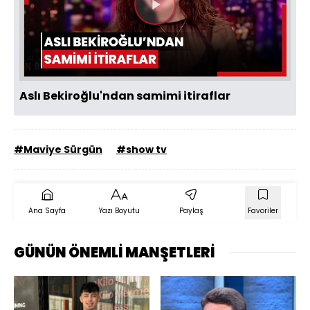
Videoyu
Oynat
Aslı Bekiroğlu'ndan samimi itiraflar
#Maviye Sürgün
#show tv
Ana Sayfa
Yazı Boyutu
Paylaş
Favoriler
GÜNÜN ÖNEMLİ MANŞETLERİ