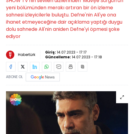
SHOW TV'nin sevilen dizilerinden 'Maviye Sürgün'ün
yeni bölümünden merakı artıran bir ön izleme
sahnesi izleyicilerle buluştu. Defne'nin Ali'ye ona
ihanet etmeyeceğine dair açıklama yaptığı duygu
dolu sahnede Ali'nin aniden Defne'yi öpmesi şoke
ediyor
Giriş:
14.07.2023 - 17:17
Habertürk
Güncelleme:
14.07.2023 - 17:18
ABONE OL