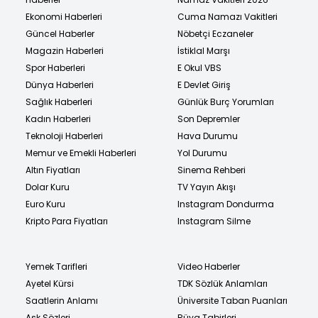
Ekonomi Haberleri
Cuma Namazı Vakitleri
Güncel Haberler
Nöbetçi Eczaneler
Magazin Haberleri
İstiklal Marşı
Spor Haberleri
E Okul VBS
Dünya Haberleri
E Devlet Giriş
Sağlık Haberleri
Günlük Burç Yorumları
Kadın Haberleri
Son Depremler
Teknoloji Haberleri
Hava Durumu
Memur ve Emekli Haberleri
Yol Durumu
Altın Fiyatları
Sinema Rehberi
Dolar Kuru
TV Yayın Akışı
Euro Kuru
Instagram Dondurma
Kripto Para Fiyatları
Instagram Silme
Yemek Tarifleri
Video Haberler
Ayetel Kürsi
TDK Sözlük Anlamları
Saatlerin Anlamı
Üniversite Taban Puanları
Aşk Sözleri
Rüya Tabirleri