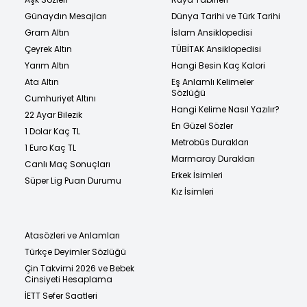
Günaydın Mesajları
Dünya Tarihi ve Türk Tarihi
Gram Altın
İslam Ansiklopedisi
Çeyrek Altın
TÜBİTAK Ansiklopedisi
Yarım Altın
Hangi Besin Kaç Kalori
Ata Altın
Eş Anlamlı Kelimeler
Sözlüğü
Cumhuriyet Altını
Hangi Kelime Nasıl Yazılır?
22 Ayar Bilezik
En Güzel Sözler
1 Dolar Kaç TL
Metrobüs Durakları
1 Euro Kaç TL
Marmaray Durakları
Canlı Maç Sonuçları
Erkek İsimleri
Süper Lig Puan Durumu
Kız İsimleri
Atasözleri ve Anlamları
Türkçe Deyimler Sözlüğü
Çin Takvimi 2026 ve Bebek
Cinsiyeti Hesaplama
İETT Sefer Saatleri