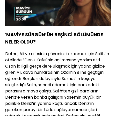
Yüklendi
:
49.20%
Sesi
Oynatma
Aç
Hızı
'MAVİYE SÜRGÜN’ÜN BEŞİNCİ BÖLÜMÜNDE
NELER OLDU?
Defne, Ali ve ailesinin güvenini kazanmak için Salih’in
otelinde “Deniz Kafe”nin açılmasına yardım etti.
Ozan’la ilgili gerçeklere ulaşmak için yatına gizlice
giren Ali, dava numarasının Ozan’ın eline geçtiğini
öğrendi. Borçları dolayısıyla Serhat’ın köşeye
sıkıştırdığı Salih, senedi ödemek için bankadaki
parasını almaya çalıştı. Salih’ten gizli paralarını
Deniz’e veren banka çalışanı Yasemin büyük bir
panikle Deniz’in yanına koştu ancak Deniz’in
gereken parayı bir türlü sağlayamaması işleri
giderek karmaşık hale getirdi. Defne’nin verdiği