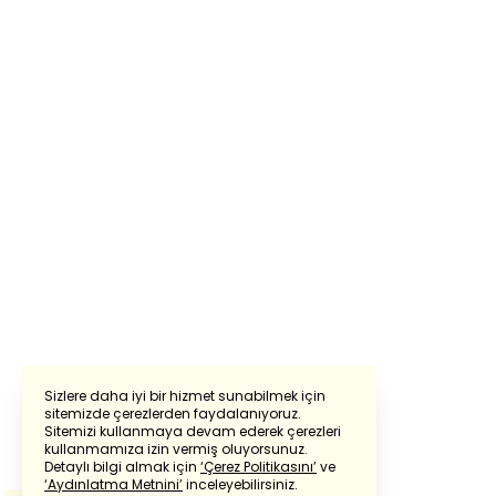
Sizlere daha iyi bir hizmet sunabilmek için
sitemizde çerezlerden faydalanıyoruz.
Sitemizi kullanmaya devam ederek çerezleri
Powered by
Translate
kullanmamıza izin vermiş oluyorsunuz.
Detaylı bilgi almak için
‘Çerez Politikasını’
ve
‘Aydınlatma Metnini’
inceleyebilirsiniz.