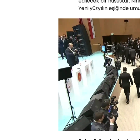
edilecek bir husustur. Nih
Yeni yüzyılın eşiğinde umutl
Yüklendi
:
6.86%
Sesi
Aç