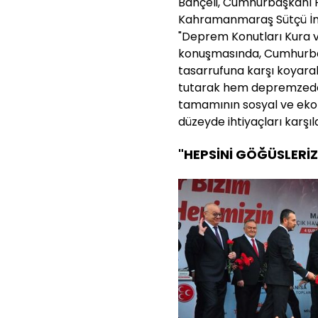
Bahçeli, Cumhurbaşkanı R
Kahramanmaraş Sütçü İm
"Deprem Konutları Kura v
konuşmasında, Cumhurbaşk
tasarrufuna karşı koyarak 
tutarak hem depremzede 
tamamının sosyal ve eko
düzeyde ihtiyaçları karşıla
"HEPSİNİ GÖĞÜSLERİZ