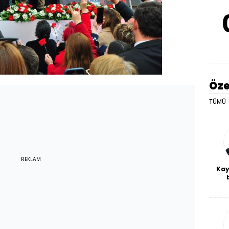
Öze
TÜMÜ
REKLAM
Kay
De
haf
a
bl