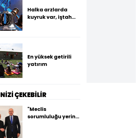
Halka arzlarda
kuyruk var, iştah
yok
En yüksek getirili
yatırım
İNİZİ ÇEKEBİLİR
"Meclis
sorumluluğu yerine
getirdi"