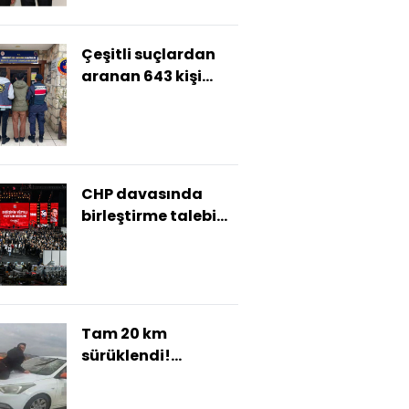
Çeşitli suçlardan
aranan 643 kişi
yakalandı
CHP davasında
birleştirme talebi
reddedildi
Tam 20 km
sürüklendi!
Kaputtaki dehşeti
anlattı!