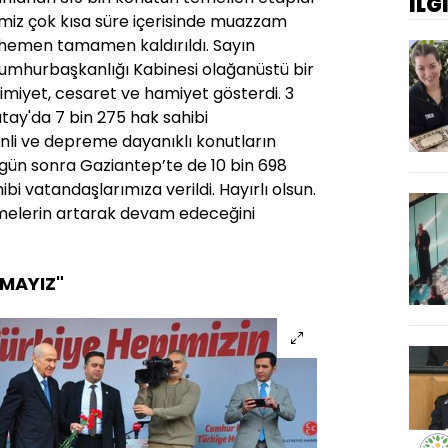
İLG
timiz çok kısa süre içerisinde muazzam
 hemen tamamen kaldırıldı. Sayın
mhurbaşkanlığı Kabinesi olağanüstü bir
imiyet, cesaret ve hamiyet gösterdi. 3
ay'da 7 bin 275 hak sahibi
nli ve depreme dayanıklı konutların
r gün sonra Gaziantep’te de 10 bin 698
i vatandaşlarımıza verildi. Hayırlı olsun.
şmelerin artarak devam edeceğini
MAYIZ"