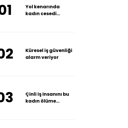
01
Yol kenarında
kadın cesedi
bulundu
02
Küresel iş güvenliği
alarm veriyor
03
Çinli iş insanını bu
kadın ölüme
götürdü!