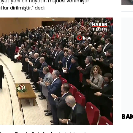
ayet yeni bir hayatın müjdesi verilmiştir.
ar dirilmiştir." dedi.
BA
Oynatma
1080
Hızı