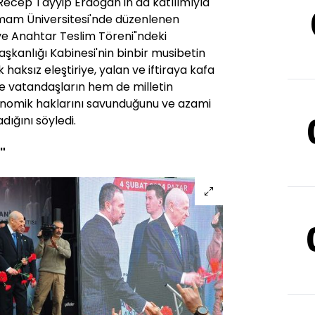
ecep Tayyip Erdoğan'ın da katılımıyla
am Üniversitesi'nde düzenlenen
e Anahtar Teslim Töreni"ndeki
anlığı Kabinesi'nin binbir musibetin
haksız eleştiriye, yalan ve iftiraya kafa
vatandaşların hem de milletin
nomik haklarını savunduğunu ve azami
dığını söyledi.
"