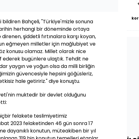
kor
ini bildiren Bahçeli, "Türkiye'mizle sonuna
arihin herhangi bir döneminde ortaya
 direnen, şiddetli fırtınalara karşı koyan,
yun eğmeyen milletler için mağlubiyet ve
öz konusu olamaz. Millet olarak nice
af ederek bugünlere ulaştık. Tehdit ne
dar yaygın ve yoğun olsa da milli birliğin
iğimizin güvencesiyle hepsini göğüsleriz,
etkisiz hale getiririz." diye konuştu.
eti'nin muktedir bir devlet olduğunu
ti:
çbir felakete teslimiyetimiz
bat 2023 felaketinden 46 gün sonra 17
me dayanıklı konutun, müteakiben bir yıl
lanan 319 bin konutun temelleri etaplar