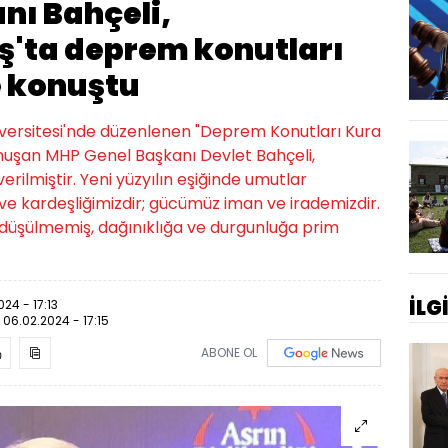
nı Bahçeli,
ta deprem konutları
e konuştu
rsitesi'nde düzenlenen "Deprem Konutları Kura
nuşan MHP Genel Başkanı Devlet Bahçeli,
erilmiştir. Yeni yüzyılın eşiğinde umutlar
k ve kardeşliğimizdir; gücümüz iman ve irademizdir.
 düşülmemiş, dağınıklığa ve durgunluğa prim
İLG
24 - 17:13
:
06.02.2024 - 17:15
ABONE OL