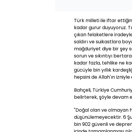
Türk milleti ile iftar ettiğ
kadar gurur duyuyoruz. T
çıkan felaketlere iradeyle
saldırı ve suikastlara bo
mağduriyet diye bir şey s
sorun ve sıkıntıyı bertar
kadar fazla, tehlike ne ka
gücüyle bin yıllık kardeşl
hepsini de Allah'ın izniyle 
Bahçeli, Türkiye Cumhuriy
belirterek, şöyle devam et
"Doğal olan ve olmayan hi
düşünülemeyecektir. 6 Şu
bin 902 güvenli ve depre
içinde tamamlanması plan