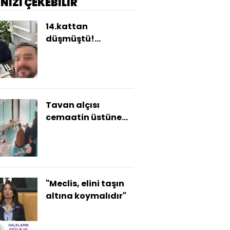
İNİZİ ÇEKEBİLİR
14.kattan
düşmüştü!
Şeyma'nın
ölümünde beraat
kararı
Tavan alçısı
cemaatin üstüne
düştü
"Meclis, elini taşın
altına koymalıdır"