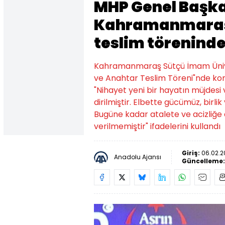
MHP Genel Başka
Kahramanmaraş'
teslim törenind
Kahramanmaraş Sütçü İmam Ünive
ve Anahtar Teslim Töreni"nde ko
"Nihayet yeni bir hayatın müjdesi v
dirilmiştir. Elbette gücümüz, birli
Bugüne kadar atalete ve acizliğe
verilmemiştir" ifadelerini kullandı
Giriş:
06.02.20
Anadolu Ajansı
Güncelleme