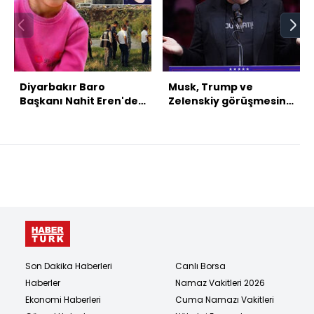
Diyarbakır Baro
Musk, Trump ve
Başkanı Nahit Eren'den
Zelenskiy görüşmesine
Nevzat Bahtiyar'a:
katılmış
Narin'i başka yere
gömdün mü?
Son Dakika Haberleri
Canlı Borsa
Haberler
Namaz Vakitleri 2026
Ekonomi Haberleri
Cuma Namazı Vakitleri