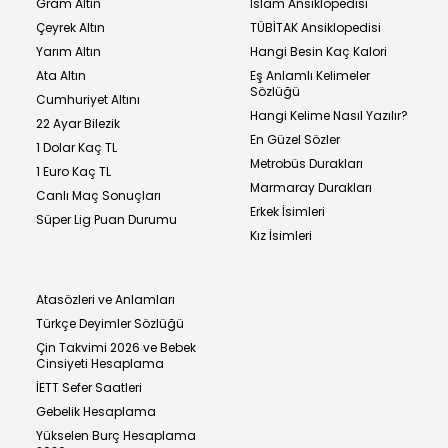
Gram Altın
İslam Ansiklopedisi
Çeyrek Altın
TÜBİTAK Ansiklopedisi
Yarım Altın
Hangi Besin Kaç Kalori
Ata Altın
Eş Anlamlı Kelimeler
Sözlüğü
Cumhuriyet Altını
Hangi Kelime Nasıl Yazılır?
22 Ayar Bilezik
En Güzel Sözler
1 Dolar Kaç TL
Metrobüs Durakları
1 Euro Kaç TL
Marmaray Durakları
Canlı Maç Sonuçları
Erkek İsimleri
Süper Lig Puan Durumu
Kız İsimleri
Atasözleri ve Anlamları
Türkçe Deyimler Sözlüğü
Çin Takvimi 2026 ve Bebek
Cinsiyeti Hesaplama
İETT Sefer Saatleri
Gebelik Hesaplama
Yükselen Burç Hesaplama