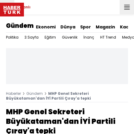
Canlı
Gündem
Ekonomi
Dünya
Spor
Magazin
Kadın
Politika
3.Sayfa
Eğitim
Güvenlik
İnanç
HT Trend
Medy
Haberler
Gündem
MHP Genel Sekreteri
Büyükataman'dan İYİ Partili Çıray'a tepki
MHP Genel Sekreteri
Büyükataman'dan İYİ Partili
Çıray'a tepki