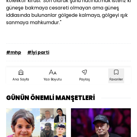
köleliktir kirası.' Son olarak şunu hatırlatmak isteriz ki
güneşe bakmaya cesareti olmayan ama güneş
iddiasında bulunanlar gölgede kalmaya, gölgeyi ışık
sanmaya mahkumdur."
#mhp
#İyi parti
Ana Sayfa
Yazı Boyutu
Paylaş
Favoriler
GÜNÜN ÖNEMLİ MANŞETLERİ