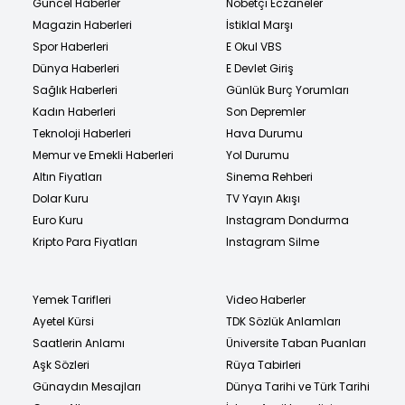
Güncel Haberler
Nöbetçi Eczaneler
Magazin Haberleri
İstiklal Marşı
Spor Haberleri
E Okul VBS
Dünya Haberleri
E Devlet Giriş
Sağlık Haberleri
Günlük Burç Yorumları
Kadın Haberleri
Son Depremler
Teknoloji Haberleri
Hava Durumu
Memur ve Emekli Haberleri
Yol Durumu
Altın Fiyatları
Sinema Rehberi
Dolar Kuru
TV Yayın Akışı
Euro Kuru
Instagram Dondurma
Kripto Para Fiyatları
Instagram Silme
Yemek Tarifleri
Video Haberler
Ayetel Kürsi
TDK Sözlük Anlamları
Saatlerin Anlamı
Üniversite Taban Puanları
Aşk Sözleri
Rüya Tabirleri
Günaydın Mesajları
Dünya Tarihi ve Türk Tarihi